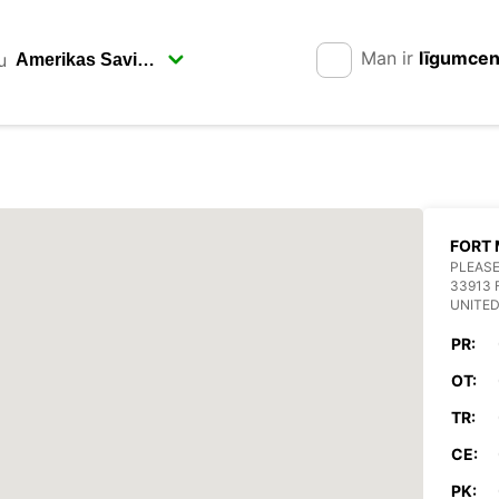
Man ir
līgumce
u
FORT 
PLEASE
33913 
UNITED
PR:
OT:
TR:
CE:
PK: