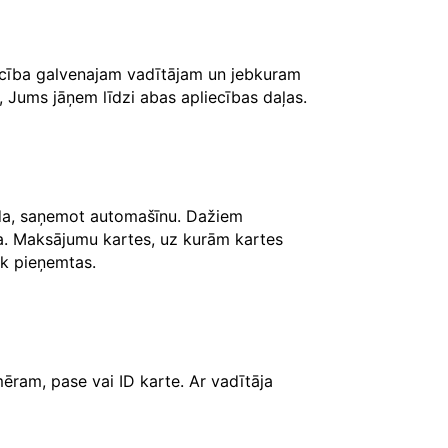
iecība galvenajam vadītājam un jebkuram
, Jums jāņem līdzi abas apliecības daļas.
āda, saņemot automašīnu. Dažiem
ksa. Maksājumu kartes, uz kurām kartes
iek pieņemtas.
ēram, pase vai ID karte. Ar vadītāja