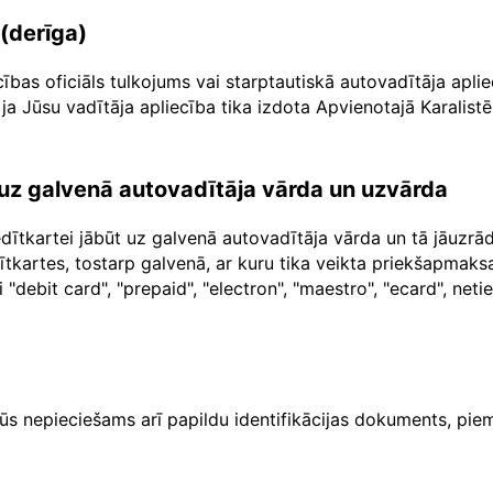
 (derīga)
cības oficiāls tulkojums vai starptautiskā autovadītāja apl
ja Jūsu vadītāja apliecība tika izdota Apvienotajā Karalistē
a uz galvenā autovadītāja vārda un uzvārda
dītkartei jābūt uz galvenā autovadītāja vārda un tā jāuzr
dītkartes, tostarp galvenā, ar kuru tika veikta priekšapma
"debit card", "prepaid", "electron", "maestro", "ecard", net
ūs nepieciešams arī papildu identifikācijas dokuments, piem