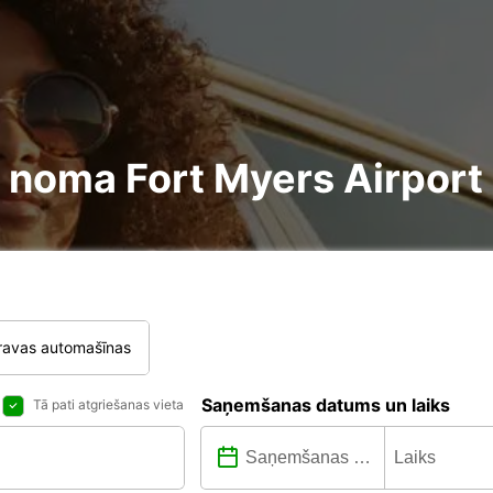
re noma Fort Myers Airport
ravas automašīnas
Saņemšanas datums un laiks
Tā pati atgriešanas vieta