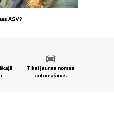
enas ASV?
ākajā
Tikai jaunas nomas
u
automašīnas