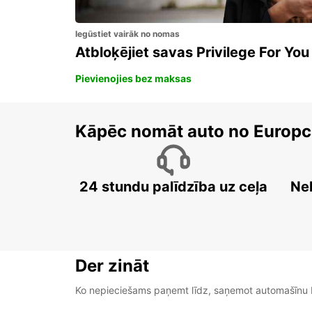
Iegūstiet vairāk no nomas
Atbloķējiet savas Privilege For You
Pievienojies bez maksas
Kāpēc nomāt auto no Europc
24 stundu palīdzība uz ceļa
Ne
Der zināt
Ko nepieciešams paņemt līdz, saņemot automašīnu b