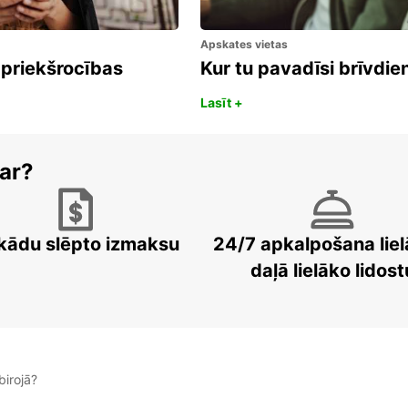
Apskates vietas
 priekšrocības
Kur tu pavadīsi brīvdi
Lasīt +
ar?
kādu slēpto izmaksu
24/7 apkalpošana liel
daļā lielāko lidost
irojā?