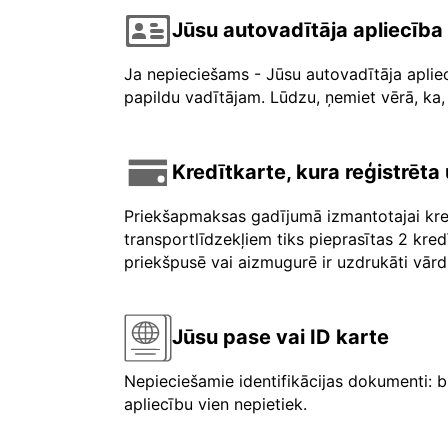
Jūsu autovadītāja apliecība
Ja nepieciešams - Jūsu autovadītāja aplie
papildu vadītājam. Lūdzu, ņemiet vērā, ka, 
Kredītkarte, kura reģistrēt
Priekšapmaksas gadījumā izmantotajai kre
transportlīdzekļiem tiks pieprasītas 2 kre
priekšpusē vai aizmugurē ir uzdrukāti vārdi 
Jūsu pase vai ID karte
Nepieciešamie identifikācijas dokumenti: b
apliecību vien nepietiek.