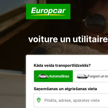
voiture un utilitai
Kāda veida transportlīdzeklis?
Automašīnas
Furgoni un k
Saņemšanas un atgriešanas vieta