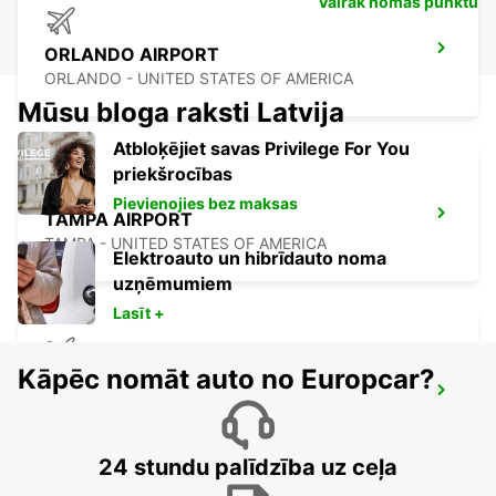
Vairāk nomas punktu
ORLANDO AIRPORT
ORLANDO - UNITED STATES OF AMERICA
Mūsu bloga raksti Latvija
Atbloķējiet savas Privilege For You
priekšrocības
Pievienojies bez maksas
TAMPA AIRPORT
TAMPA - UNITED STATES OF AMERICA
Elektroauto un hibrīdauto noma
uzņēmumiem
Lasīt +
Kāpēc nomāt auto no Europcar?
OWEN ROBERTS INTERNATIONAL
AIRPORT
GEORGETOWN - CAYMAN ISLANDS
24 stundu palīdzība uz ceļa