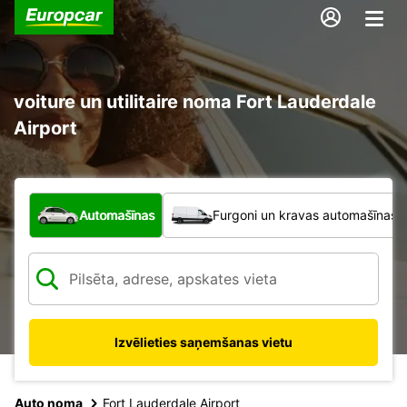
voiture un utilitaire noma Fort Lauderdale
Airport
Kāda veida transportlīdzeklis?
Automašīnas
Furgoni un kravas automašīnas
Izvēlieties saņemšanas vietu
Auto noma
Fort Lauderdale Airport