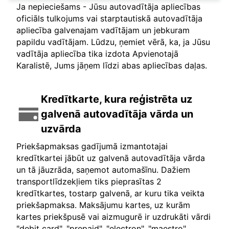
Ja nepieciešams - Jūsu autovadītāja apliecības
oficiāls tulkojums vai starptautiskā autovadītāja
apliecība galvenajam vadītājam un jebkuram
papildu vadītājam. Lūdzu, ņemiet vērā, ka, ja Jūsu
vadītāja apliecība tika izdota Apvienotajā
Karalistē, Jums jāņem līdzi abas apliecības daļas.
Kredītkarte, kura reģistrēta uz
galvenā autovadītāja vārda un
uzvārda
Priekšapmaksas gadījumā izmantotajai
kredītkartei jābūt uz galvenā autovadītāja vārda
un tā jāuzrāda, saņemot automašīnu. Dažiem
transportlīdzekļiem tiks pieprasītas 2
kredītkartes, tostarp galvenā, ar kuru tika veikta
priekšapmaksa. Maksājumu kartes, uz kurām
kartes priekšpusē vai aizmugurē ir uzdrukāti vārdi
"debit card", "prepaid", "electron", "maestro",