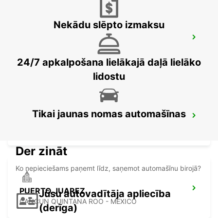
Nekādu slēpto izmaksu
CANCUN C MUJERES GRAND
PALLADIUM
CANCUN - MEXICO
24/7 apkalpošana lielākajā daļā lielāko
lidostu
Tikai jaunas nomas automašīnas
CANCUN C MUJERES TRS CO
CANCUN - MEXICO
Der zināt
Ko nepieciešams paņemt līdz, saņemot automašīnu birojā?
PUERTO JUAREZ
Jūsu autovadītāja apliecība
CANCUN QUINTANA ROO - MEXICO
(derīga)