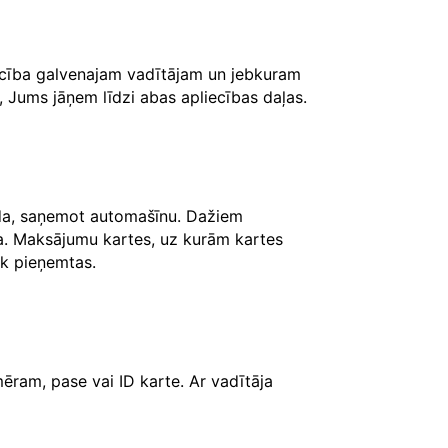
iecība galvenajam vadītājam un jebkuram
, Jums jāņem līdzi abas apliecības daļas.
āda, saņemot automašīnu. Dažiem
ksa. Maksājumu kartes, uz kurām kartes
iek pieņemtas.
ēram, pase vai ID karte. Ar vadītāja