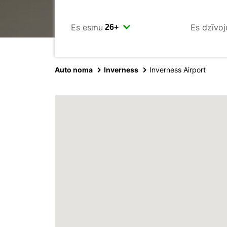
Es esmu
Es dzīvoj
Auto noma
Inverness
Inverness Airport