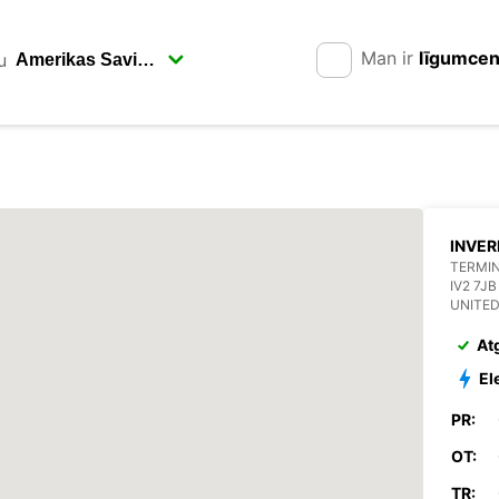
Man ir
līgumce
u
INVER
TERMIN
IV2 7J
UNITE
At
El
PR:
OT:
TR: