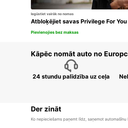
Iegūstiet vairāk no nomas
Atbloķējiet savas Privilege For You
Pievienojies bez maksas
Kāpēc nomāt auto no Europc
24 stundu palīdzība uz ceļa
Ne
Der zināt
Ko nepieciešams paņemt līdz, saņemot automašīnu b