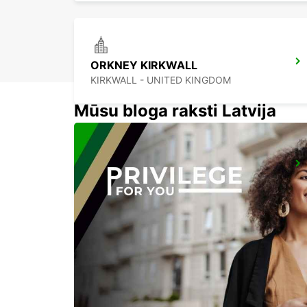
ORKNEY KIRKWALL
KIRKWALL - UNITED KINGDOM
Mūsu bloga raksti Latvija
EDINBURGH ST JAMES WAVERLEY MAIN STATION
EDINBURGH - UNITED KINGDOM