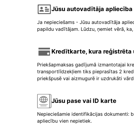
Jūsu autovadītāja apliecība
Ja nepieciešams - Jūsu autovadītāja aplie
papildu vadītājam. Lūdzu, ņemiet vērā, ka, 
Kredītkarte, kura reģistrēt
Priekšapmaksas gadījumā izmantotajai kre
transportlīdzekļiem tiks pieprasītas 2 kre
priekšpusē vai aizmugurē ir uzdrukāti vārdi 
Jūsu pase vai ID karte
Nepieciešamie identifikācijas dokumenti: b
apliecību vien nepietiek.