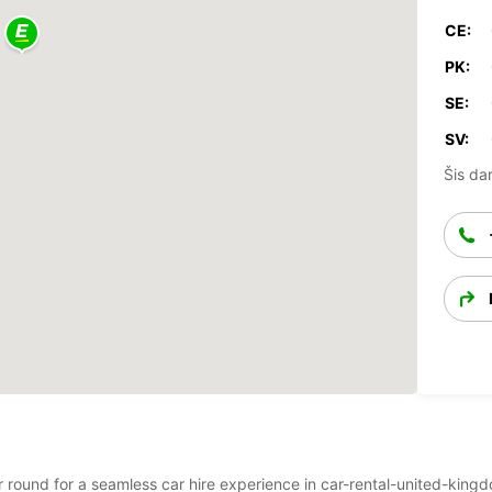
CE:
PK:
SE:
SV:
Šis dar
ar round for a seamless car hire experience in car-rental-united-kin