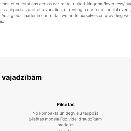
m one of our stations across car-rental-united-kingdom/inverness/inv
ss-airport as part of a vacation, or renting a car for a special event,
 a global leader in car rental, we pride ourselves on providing world
es.
m vajadzībām
Pilsētas
No kompakta un degvielu taupoša
pilsētas modeļa līdz videi draudzīgam
modelim