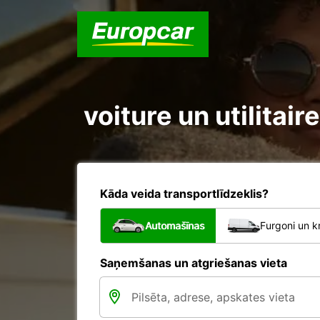
voiture un utilitai
Kāda veida transportlīdzeklis?
Automašīnas
Furgoni un k
Saņemšanas un atgriešanas vieta