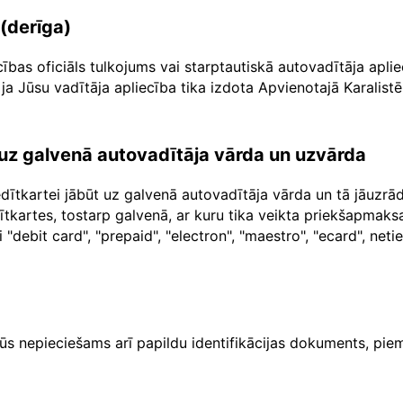
 (derīga)
cības oficiāls tulkojums vai starptautiskā autovadītāja apl
ja Jūsu vadītāja apliecība tika izdota Apvienotajā Karalistē
a uz galvenā autovadītāja vārda un uzvārda
dītkartei jābūt uz galvenā autovadītāja vārda un tā jāuzr
dītkartes, tostarp galvenā, ar kuru tika veikta priekšapma
"debit card", "prepaid", "electron", "maestro", "ecard", net
ūs nepieciešams arī papildu identifikācijas dokuments, piem