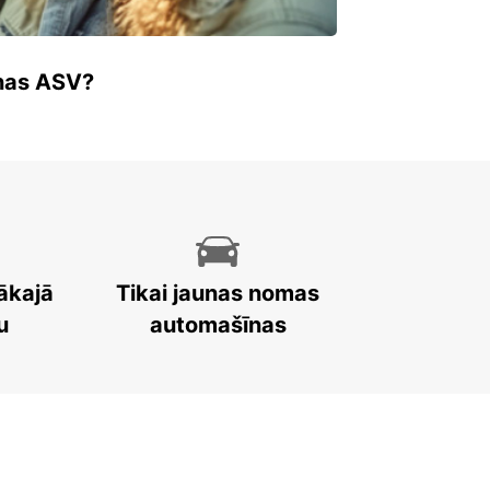
enas ASV?
ākajā
Tikai jaunas nomas
u
automašīnas