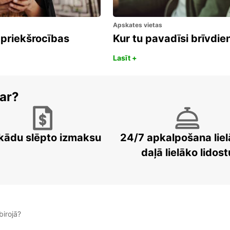
Apskates vietas
 priekšrocības
Kur tu pavadīsi brīvdi
Lasīt +
ar?
kādu slēpto izmaksu
24/7 apkalpošana liel
daļā lielāko lidost
irojā?