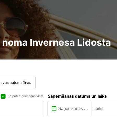
re noma Invernesa Lidosta
ravas automašīnas
Saņemšanas datums un laiks
Tā pati atgriešanas vieta