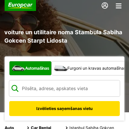
voiture un utilitaire noma Stambula Sabiha
Gokcen Starpt Lidosta
Kāda veida transportlīdzeklis?
Automašīnas
Furgoni un kravas automašīnas
Izvēlieties saņemšanas vietu
Auto
Car Rental
Istanbul Sabiha Gokcen