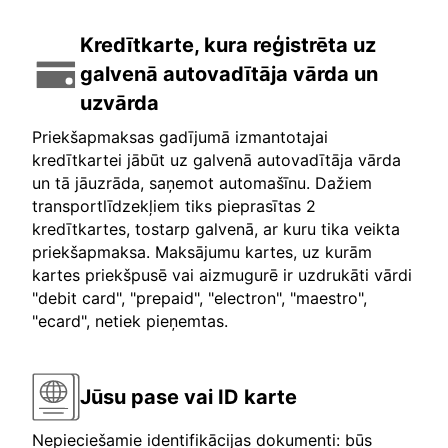
Kredītkarte, kura reģistrēta uz
galvenā autovadītāja vārda un
uzvārda
Priekšapmaksas gadījumā izmantotajai
kredītkartei jābūt uz galvenā autovadītāja vārda
un tā jāuzrāda, saņemot automašīnu. Dažiem
transportlīdzekļiem tiks pieprasītas 2
kredītkartes, tostarp galvenā, ar kuru tika veikta
priekšapmaksa. Maksājumu kartes, uz kurām
kartes priekšpusē vai aizmugurē ir uzdrukāti vārdi
"debit card", "prepaid", "electron", "maestro",
"ecard", netiek pieņemtas.
Jūsu pase vai ID karte
Nepieciešamie identifikācijas dokumenti: būs