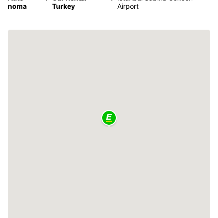
noma
Turkey
Airport