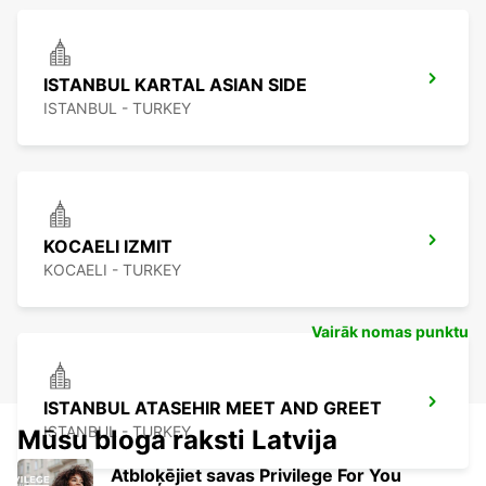
ISTANBUL KARTAL ASIAN SIDE
ISTANBUL - TURKEY
KOCAELI IZMIT
KOCAELI - TURKEY
Vairāk nomas punktu
ISTANBUL ATASEHIR MEET AND GREET
ISTANBUL - TURKEY
Mūsu bloga raksti Latvija
Atbloķējiet savas Privilege For You