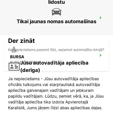
lidostu
ISTANBUL GRAND AIRPORT
Tikai jaunas nomas automašīnas
ISTANBUL - TURKEY
Der zināt
Ko nepieciešams paņemt līdz, saņemot automašīnu birojā?
BURSA
Jūsu autovadītāja apliecība
BURSA - TURKEY
(derīga)
Ja nepieciešams - Jūsu autovadītāja apliecības
oficiāls tulkojums vai starptautiskā autovadītāja
apliecība galvenajam vadītājam un jebkuram
papildu vadītājam. Lūdzu, ņemiet vērā, ka, ja Jūsu
vadītāja apliecība tika izdota Apvienotajā
Karalistē, Jums jāņem līdzi abas apliecības daļas.