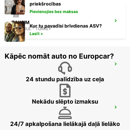
priekšrocības
Pievienojies bez maksas
TAKSIM
Kur tu pavadīsi brīvdienas ASV?
ISTANBUL - TURKEY
Lasīt +
Kāpēc nomāt auto no Europcar?
ISTANBUL VADI
ISTANBUL - TURKEY
24 stundu palīdzība uz ceļa
Nekādu slēpto izmaksu
ISTANBUL BAKIRKOY MARMARA FORUM
ISTAMBUL - TURKEY
24/7 apkalpošana lielākajā daļā lielāko