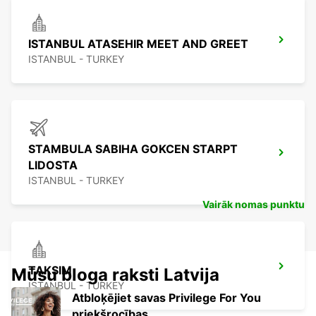
ISTANBUL ATASEHIR MEET AND GREET
ISTANBUL - TURKEY
STAMBULA SABIHA GOKCEN STARPT
LIDOSTA
ISTANBUL - TURKEY
Vairāk nomas punktu
TAKSIM
Mūsu bloga raksti Latvija
ISTANBUL - TURKEY
Atbloķējiet savas Privilege For You
priekšrocības