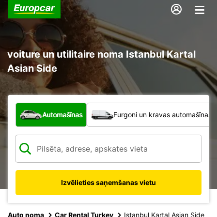
voiture un utilitaire noma Istanbul Kartal
Asian Side
Kāda veida transportlīdzeklis?
Automašīnas
Furgoni un kravas automašīnas
Izvēlieties saņemšanas vietu
Auto noma
Car Rental Turkey
Istanbul Kartal Asian Side