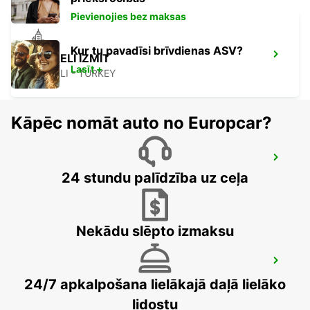
Pievienojies bez maksas
Kur tu pavadīsi brīvdienas ASV?
KOCAELI IZMIT
Lasīt +
KOCAELI - TURKEY
Kāpēc nomāt auto no Europcar?
ISTANBUL BAKIRKOY MARMARA FORUM
24 stundu palīdzība uz ceļa
ISTAMBUL - TURKEY
Nekādu slēpto izmaksu
ISTANBUL VADI
ISTANBUL - TURKEY
24/7 apkalpošana lielākajā daļā lielāko
lidostu