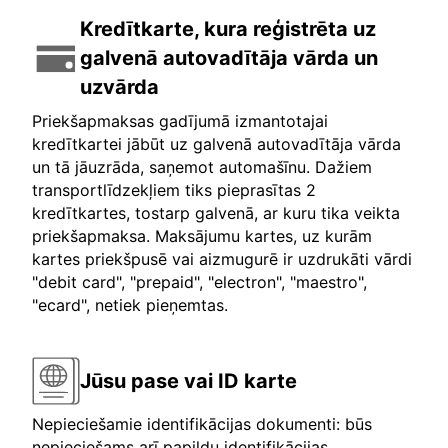
Kredītkarte, kura reģistrēta uz
galvenā autovadītāja vārda un
uzvārda
Priekšapmaksas gadījumā izmantotajai
kredītkartei jābūt uz galvenā autovadītāja vārda
un tā jāuzrāda, saņemot automašīnu. Dažiem
transportlīdzekļiem tiks pieprasītas 2
kredītkartes, tostarp galvenā, ar kuru tika veikta
priekšapmaksa. Maksājumu kartes, uz kurām
kartes priekšpusē vai aizmugurē ir uzdrukāti vārdi
"debit card", "prepaid", "electron", "maestro",
"ecard", netiek pieņemtas.
Jūsu pase vai ID karte
Nepieciešamie identifikācijas dokumenti: būs
nepieciešams arī papildu identifikācijas