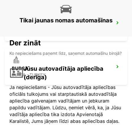
Tikai jaunas nomas automašīnas
ISTANBUL GRAND AIRPORT
ISTANBUL - TURKEY
Der zināt
Ko nepieciešams paņemt līdz, saņemot automašīnu birojā?
Jūsu autovadītāja apliecība
BURSA
BURSA - TURKEY
(derīga)
Ja nepieciešams - Jūsu autovadītāja apliecības
oficiāls tulkojums vai starptautiskā autovadītāja
apliecība galvenajam vadītājam un jebkuram
papildu vadītājam. Lūdzu, ņemiet vērā, ka, ja Jūsu
vadītāja apliecība tika izdota Apvienotajā
Karalistē, Jums jāņem līdzi abas apliecības daļas.