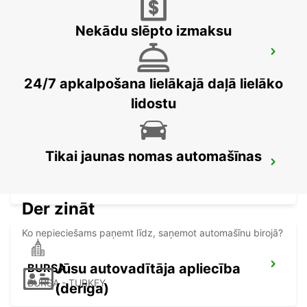
Nekādu slēpto izmaksu
STAMBULA SABIHA GOKCEN STARPT
LIDOSTA
ISTANBUL - TURKEY
24/7 apkalpošana lielākajā daļā lielāko
lidostu
Tikai jaunas nomas automašīnas
KOCAELI IZMIT
KOCAELI - TURKEY
Der zināt
Ko nepieciešams paņemt līdz, saņemot automašīnu birojā?
Jūsu autovadītāja apliecība
BURSA
BURSA - TURKEY
(derīga)