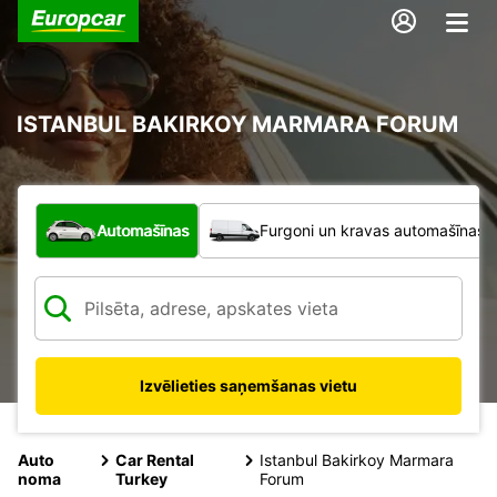
ISTANBUL BAKIRKOY MARMARA FORUM
Kāda veida transportlīdzeklis?
Automašīnas
Furgoni un kravas automašīnas
Izvēlieties saņemšanas vietu
Auto
Car Rental
Istanbul Bakirkoy Marmara
noma
Turkey
Forum