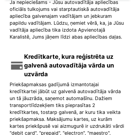
Ja nepieciešams - Jūsu autovadītāja apliecības
oficiāls tulkojums vai starptautiskā autovadītāja
apliecība galvenajam vadītājam un jebkuram
papildu vadītājam. Lūdzu, ņemiet vērā, ka, ja Jūsu
vadītāja apliecība tika izdota Apvienotajā
Karalistē, Jums jāņem līdzi abas apliecības daļas.
Kredītkarte, kura reģistrēta uz
galvenā autovadītāja vārda un
uzvārda
Priekšapmaksas gadījumā izmantotajai
kredītkartei jābūt uz galvenā autovadītāja vārda
un tā jāuzrāda, saņemot automašīnu. Dažiem
transportlīdzekļiem tiks pieprasītas 2
kredītkartes, tostarp galvenā, ar kuru tika veikta
priekšapmaksa. Maksājumu kartes, uz kurām
kartes priekšpusē vai aizmugurē ir uzdrukāti vārdi
"debit card", "prepaid", "electron", "maestro",