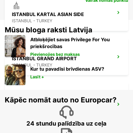
Vairāk nomas punktu
ISTANBUL KARTAL ASIAN SIDE
ISTANBUL - TURKEY
Mūsu bloga raksti Latvija
Atbloķējiet savas Privilege For You
priekšrocības
Pievienojies bez maksas
ISTANBUL GRAND AIRPORT
ISTANBUL - TURKEY
Kur tu pavadīsi brīvdienas ASV?
Lasīt +
Kāpēc nomāt auto no Europcar?
ISTANBUL PENDIK YHT RAILWAY
STATION
ISTANBUL - TURKEY
24 stundu palīdzība uz ceļa