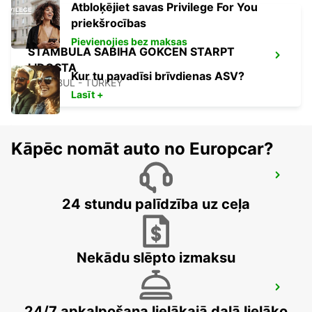
Atbloķējiet savas Privilege For You
priekšrocības
Pievienojies bez maksas
STAMBULA SABIHA GOKCEN STARPT
LIDOSTA
Kur tu pavadīsi brīvdienas ASV?
ISTANBUL - TURKEY
Lasīt +
Kāpēc nomāt auto no Europcar?
ISTANBUL PENDIK YHT RAILWAY
STATION
24 stundu palīdzība uz ceļa
ISTANBUL - TURKEY
Nekādu slēpto izmaksu
ISTANBUL KARTAL ASIAN SIDE
ISTANBUL - TURKEY
24/7 apkalpošana lielākajā daļā lielāko