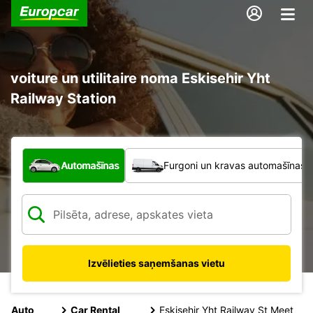
voiture un utilitaire noma Eskisehir Yht
Railway Station
Kāda veida transportlīdzeklis?
Automašīnas
Furgoni un kravas automašīnas
Izvēlieties saņemšanas vietu
Auto
Car Rental
Eskisehir Yht Railway St Meet