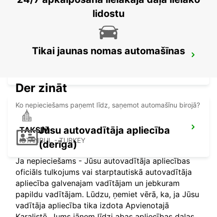
lidostu
Tikai jaunas nomas automašīnas
ISTANBUL ATASEHIR MEET AND GREET
ISTANBUL - TURKEY
Der zināt
Ko nepieciešams paņemt līdz, saņemot automašīnu birojā?
Jūsu autovadītāja apliecība
TAKSIM
ISTANBUL - TURKEY
(derīga)
Ja nepieciešams - Jūsu autovadītāja apliecības
oficiāls tulkojums vai starptautiskā autovadītāja
apliecība galvenajam vadītājam un jebkuram
papildu vadītājam. Lūdzu, ņemiet vērā, ka, ja Jūsu
vadītāja apliecība tika izdota Apvienotajā
Karalistē, Jums jāņem līdzi abas apliecības daļas.