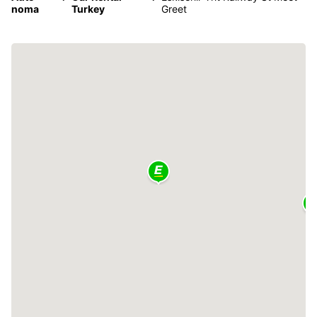
noma
Turkey
Greet