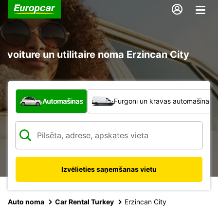
voiture un utilitaire noma Erzincan City
Kāda veida transportlīdzeklis?
Automašīnas
Furgoni un kravas automašīnas
Izvēlieties saņemšanas vietu
Auto noma
Car Rental Turkey
Erzincan City