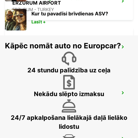
ERZURUM AIRPORT
ERZURUM - TURKEY
Kur tu pavadīsi brīvdienas ASV?
Lasīt +
Kāpēc nomāt auto no Europcar?
MALATYA CITY
MALATYA - TURKEY
24 stundu palīdzība uz ceļa
Nekādu slēpto izmaksu
MALATYA ERHAC APT MEET AND GREET
MALATYA - TURKEY
24/7 apkalpošana lielākajā daļā lielāko
lidostu