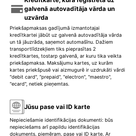
Kredītkarte, kura reģistrēta uz
galvenā autovadītāja vārda un
uzvārda
Priekšapmaksas gadījumā izmantotajai
kredītkartei jābūt uz galvenā autovadītāja vārda
un tā jāuzrāda, saņemot automašīnu. Dažiem
transportlīdzekļiem tiks pieprasītas 2
kredītkartes, tostarp galvenā, ar kuru tika veikta
priekšapmaksa. Maksājumu kartes, uz kurām
kartes priekšpusē vai aizmugurē ir uzdrukāti vārdi
"debit card", "prepaid", "electron", "maestro",
"ecard", netiek pieņemtas.
Jūsu pase vai ID karte
Nepieciešamie identifikācijas dokumenti: būs
nepieciešams arī papildu identifikācijas
dokuments, piemēram, pase vai ID karte. Ar