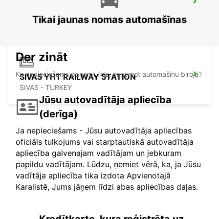
SIVAS
SIVAS - TURKEY
Tikai jaunas nomas automašīnas
Der zināt
Ko nepieciešams paņemt līdz, saņemot automašīnu birojā?
SIVAS YHT RAILWAY STATION
SIVAS - TURKEY
Jūsu autovadītāja apliecība
(derīga)
Ja nepieciešams - Jūsu autovadītāja apliecības
oficiāls tulkojums vai starptautiskā autovadītāja
apliecība galvenajam vadītājam un jebkuram
papildu vadītājam. Lūdzu, ņemiet vērā, ka, ja Jūsu
vadītāja apliecība tika izdota Apvienotajā
Karalistē, Jums jāņem līdzi abas apliecības daļas.