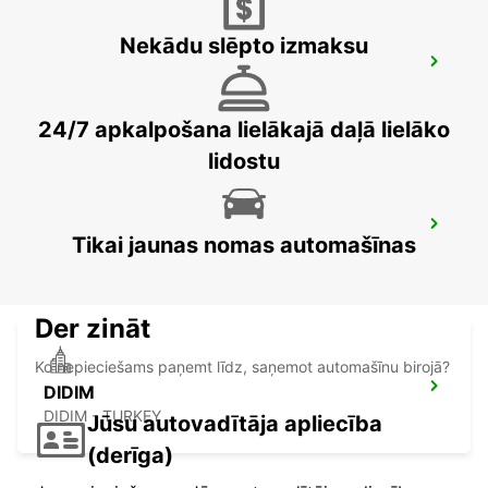
Nekādu slēpto izmaksu
BODRUM MILAS AIRPORT
MUGLA - TURKEY
24/7 apkalpošana lielākajā daļā lielāko
lidostu
DENIZLI DOWNTOWN
Tikai jaunas nomas automašīnas
DENIZLI - TURKEY
Der zināt
Ko nepieciešams paņemt līdz, saņemot automašīnu birojā?
DIDIM
DIDIM - TURKEY
Jūsu autovadītāja apliecība
(derīga)