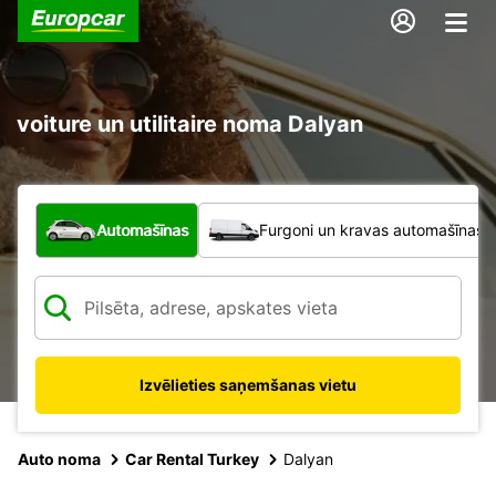
voiture un utilitaire noma Dalyan
Kāda veida transportlīdzeklis?
Automašīnas
Furgoni un kravas automašīnas
Izvēlieties saņemšanas vietu
Auto noma
Car Rental Turkey
Dalyan