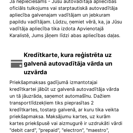
Ja nepieciešams - Jūsu autovadītāja apliecības
oficiāls tulkojums vai starptautiskā autovadītāja
apliecība galvenajam vadītājam un jebkuram
papildu vadītājam. Lūdzu, ņemiet vērā, ka, ja Jūsu
vadītāja apliecība tika izdota Apvienotajā
Karalistē, Jums jāņem līdzi abas apliecības daļas.
Kredītkarte, kura reģistrēta uz
galvenā autovadītāja vārda un
uzvārda
Priekšapmaksas gadījumā izmantotajai
kredītkartei jābūt uz galvenā autovadītāja vārda
un tā jāuzrāda, saņemot automašīnu. Dažiem
transportlīdzekļiem tiks pieprasītas 2
kredītkartes, tostarp galvenā, ar kuru tika veikta
priekšapmaksa. Maksājumu kartes, uz kurām
kartes priekšpusē vai aizmugurē ir uzdrukāti vārdi
"debit card", "prepaid", "electron", "maestro",