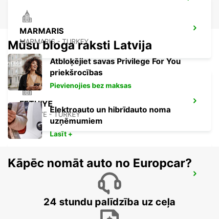
MARMARIS
MARMARIS - TURKEY
Mūsu bloga raksti Latvija
Atbloķējiet savas Privilege For You
priekšrocības
Pievienojies bez maksas
FETHIYE
Elektroauto un hibrīdauto noma
FETHIYE - TURKEY
uzņēmumiem
Lasīt +
Kāpēc nomāt auto no Europcar?
RHODES AIRPORT
RHODES - GREECE
24 stundu palīdzība uz ceļa