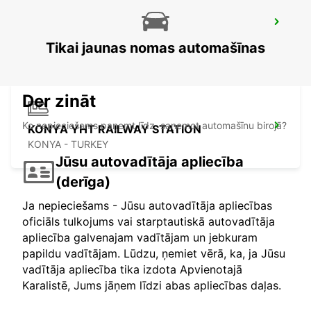
KONYA
KONYA - TURKEY
Tikai jaunas nomas automašīnas
Der zināt
Ko nepieciešams paņemt līdz, saņemot automašīnu birojā?
KONYA YHT RAILWAY STATION
KONYA - TURKEY
Jūsu autovadītāja apliecība
(derīga)
Ja nepieciešams - Jūsu autovadītāja apliecības
oficiāls tulkojums vai starptautiskā autovadītāja
apliecība galvenajam vadītājam un jebkuram
papildu vadītājam. Lūdzu, ņemiet vērā, ka, ja Jūsu
vadītāja apliecība tika izdota Apvienotajā
Karalistē, Jums jāņem līdzi abas apliecības daļas.