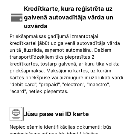
Kredītkarte, kura reģistrēta uz
galvenā autovadītāja vārda un
uzvārda
Priekšapmaksas gadījumā izmantotajai
kredītkartei jābūt uz galvenā autovadītāja vārda
un tā jāuzrāda, saņemot automašīnu. Dažiem
transportlīdzekļiem tiks pieprasītas 2
kredītkartes, tostarp galvenā, ar kuru tika veikta
priekšapmaksa. Maksājumu kartes, uz kurām
kartes priekšpusē vai aizmugurē ir uzdrukāti vārdi
"debit card", "prepaid", "electron", "maestro",
"ecard", netiek pieņemtas.
Jūsu pase vai ID karte
Nepieciešamie identifikācijas dokumenti: būs
nepieciešams arī papildu identifikācijas