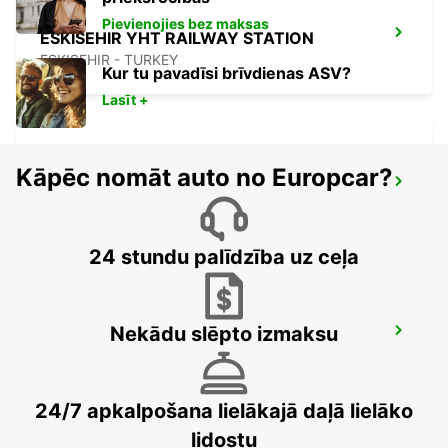
Pievienojies bez maksas
ESKISEHIR YHT RAILWAY STATION
ESKISEHIR - TURKEY
Kur tu pavadīsi brīvdienas ASV?
Lasīt +
Kāpēc nomāt auto no Europcar?
KONYA AIRPORT
KONYA - TURKEY
24 stundu palīdzība uz ceļa
Nekādu slēpto izmaksu
URGUP CAPPADOCIA
URGUP - TURKEY
24/7 apkalpošana lielākajā daļā lielāko
lidostu