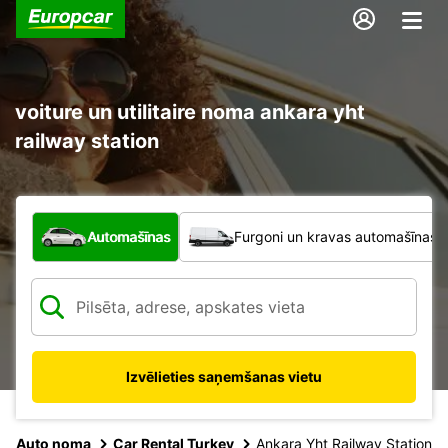
voiture un utilitaire noma ankara yht
railway station
Kāda veida transportlīdzeklis?
Automašīnas
Furgoni un kravas automašīnas
Izvēlieties saņemšanas vietu
Auto noma
Car Rental Turkey
Ankara Yht Railway Station