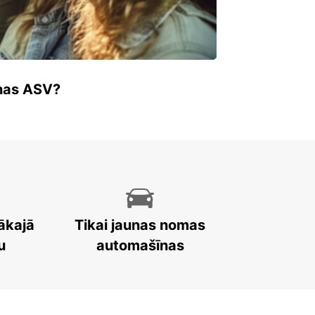
enas ASV?
ākajā
Tikai jaunas nomas
u
automašīnas