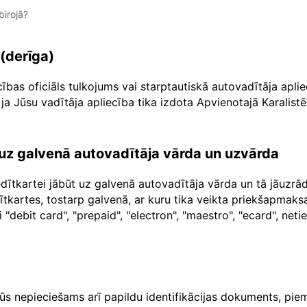
irojā?
 (derīga)
cības oficiāls tulkojums vai starptautiskā autovadītāja apl
ja Jūsu vadītāja apliecība tika izdota Apvienotajā Karalistē
a uz galvenā autovadītāja vārda un uzvārda
dītkartei jābūt uz galvenā autovadītāja vārda un tā jāuzr
dītkartes, tostarp galvenā, ar kuru tika veikta priekšapma
"debit card", "prepaid", "electron", "maestro", "ecard", net
ūs nepieciešams arī papildu identifikācijas dokuments, piem