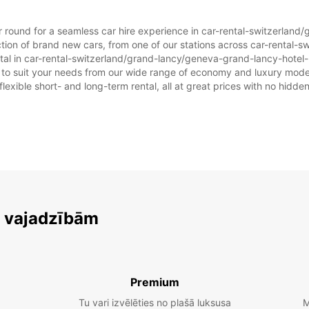
Šis dar
ear round for a seamless car hire experience in car-rental-switzerl
ction of brand new cars, from one of our stations across car-rental-
tal in car-rental-switzerland/grand-lancy/geneva-grand-lancy-hotel-
ar to suit your needs from our wide range of economy and luxury model
flexible short- and long-term rental, all at great prices with no hidde
m vajadzībām
Premium
Tu vari izvēlēties no plašā luksusa
M