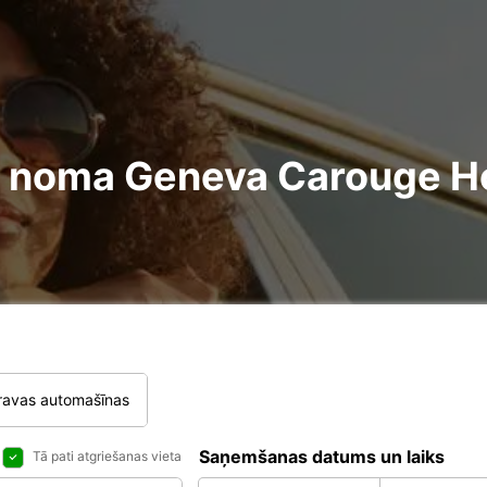
ire noma Geneva Carouge 
ravas automašīnas
Saņemšanas datums un laiks
Tā pati atgriešanas vieta