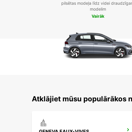
pilsētas modeļa līdz videi draudzīg
modelim
Vairāk
Atklājiet mūsu populārākos
GENEVA EAUX-VIVES