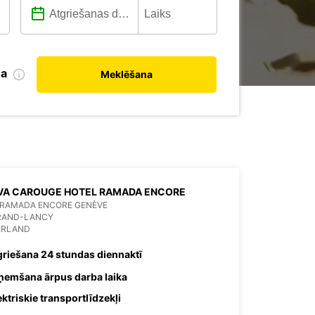
na
Meklēšana
VA CAROUGE HOTEL RAMADA ENCORE
 RAMADA ENCORE GENÈVE
GRAND-LANCY
ERLAND
griešana 24 stundas diennaktī
ņemšana ārpus darba laika
ektriskie transportlīdzekļi