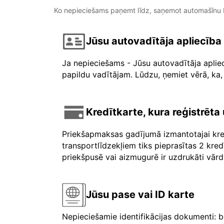
Ko nepieciešams paņemt līdz, saņemot automašīnu b
Jūsu autovadītāja apliecība
Ja nepieciešams - Jūsu autovadītāja aplie
papildu vadītājam. Lūdzu, ņemiet vērā, ka, 
Kredītkarte, kura reģistrēt
Priekšapmaksas gadījumā izmantotajai kre
transportlīdzekļiem tiks pieprasītas 2 kre
priekšpusē vai aizmugurē ir uzdrukāti vārdi 
Jūsu pase vai ID karte
Nepieciešamie identifikācijas dokumenti: b