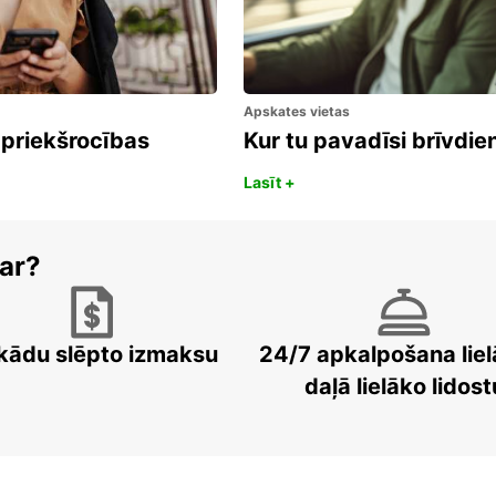
Apskates vietas
 priekšrocības
Kur tu pavadīsi brīvdi
Lasīt +
ar?
kādu slēpto izmaksu
24/7 apkalpošana liel
daļā lielāko lidost