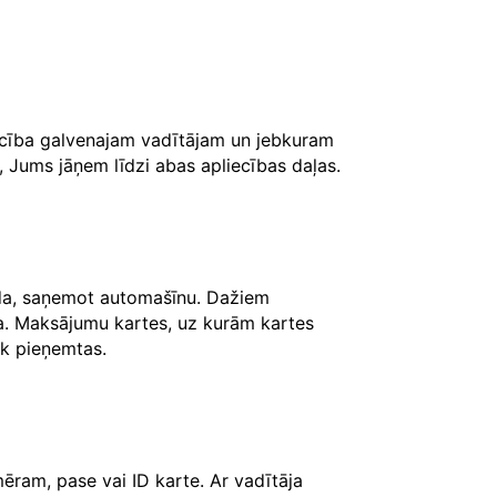
iecība galvenajam vadītājam un jebkuram
, Jums jāņem līdzi abas apliecības daļas.
āda, saņemot automašīnu. Dažiem
ksa. Maksājumu kartes, uz kurām kartes
iek pieņemtas.
ēram, pase vai ID karte. Ar vadītāja