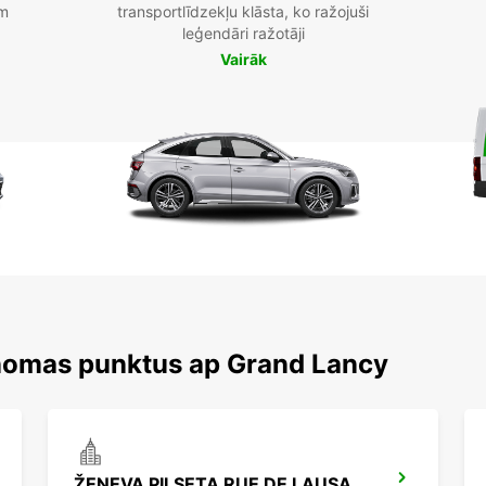
am
transportlīdzekļu klāsta, ko ražojuši
leģendāri ražotāji
Vairāk
 nomas punktus ap Grand Lancy
ŽENEVA PILSETA RUE DE LAUSANNE