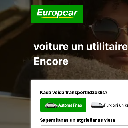
voiture un utilita
Encore
Kāda veida transportlīdzeklis?
Automašīnas
Furgoni un k
Saņemšanas un atgriešanas vieta