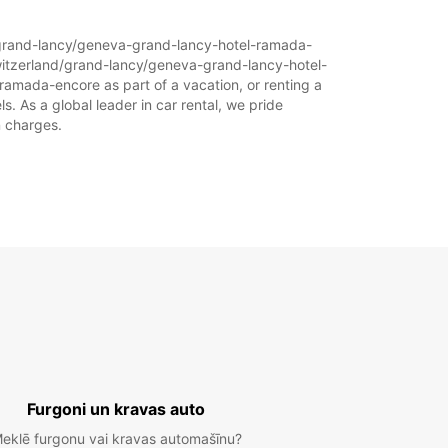
ba laiks var atšķirties valsts svētku dienu dēļ.
and/grand-lancy/geneva-grand-lancy-hotel-ramada-
switzerland/grand-lancy/geneva-grand-lancy-hotel-
+41 (22) 3044422
ramada-encore as part of a vacation, or renting a
s. As a global leader in car rental, we pride
n charges.
Maršruts
Furgoni un kravas auto
eklē furgonu vai kravas automašīnu?