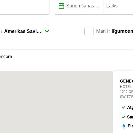
Man ir
līgumce
u
Encore
GENE
HOTEL
1212 
SWITZ
At
Sa
El