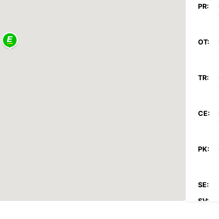
PR:
OT:
TR:
CE:
PK:
SE:
SV:
Par pa