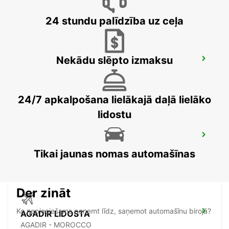
24 stundu palīdzība uz ceļa
Nekādu slēpto izmaksu
LA PALMA AIRPORT
VILLA DE MAZO - SPAIN
24/7 apkalpošana lielākajā daļā lielāko
lidostu
AGADIR
AGADIR - MOROCCO
Tikai jaunas nomas automašīnas
Der zināt
Ko nepieciešams paņemt līdz, saņemot automašīnu birojā?
AGADIR LIDOSTA
AGADIR - MOROCCO