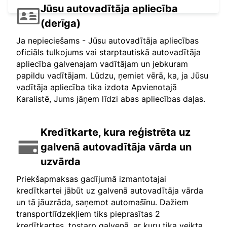
Jūsu autovadītāja apliecība
(derīga)
Ja nepieciešams - Jūsu autovadītāja apliecības
oficiāls tulkojums vai starptautiskā autovadītāja
apliecība galvenajam vadītājam un jebkuram
papildu vadītājam. Lūdzu, ņemiet vērā, ka, ja Jūsu
vadītāja apliecība tika izdota Apvienotajā
Karalistē, Jums jāņem līdzi abas apliecības daļas.
Kredītkarte, kura reģistrēta uz
galvenā autovadītāja vārda un
uzvārda
Priekšapmaksas gadījumā izmantotajai
kredītkartei jābūt uz galvenā autovadītāja vārda
un tā jāuzrāda, saņemot automašīnu. Dažiem
transportlīdzekļiem tiks pieprasītas 2
kredītkartes, tostarp galvenā, ar kuru tika veikta