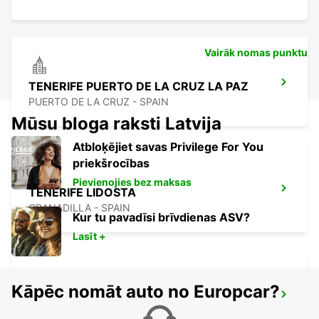
Vairāk nomas punktu
TENERIFE PUERTO DE LA CRUZ LA PAZ
PUERTO DE LA CRUZ - SPAIN
Mūsu bloga raksti Latvija
Atbloķējiet savas Privilege For You
priekšrocības
Pievienojies bez maksas
TENERIFE LIDOSTA
GRANADILLA - SPAIN
Kur tu pavadīsi brīvdienas ASV?
Lasīt +
Kāpēc nomāt auto no Europcar?
TENERIFE PLAYA LAS AMERICAS
ARONA - SPAIN