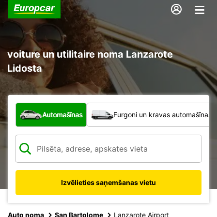
voiture un utilitaire noma Lanzarote
Lidosta
Kāda veida transportlīdzeklis?
Automašīnas
Furgoni un kravas automašīnas
Izvēlieties saņemšanas vietu
Auto noma
San Bartolome
Lanzarote Airport