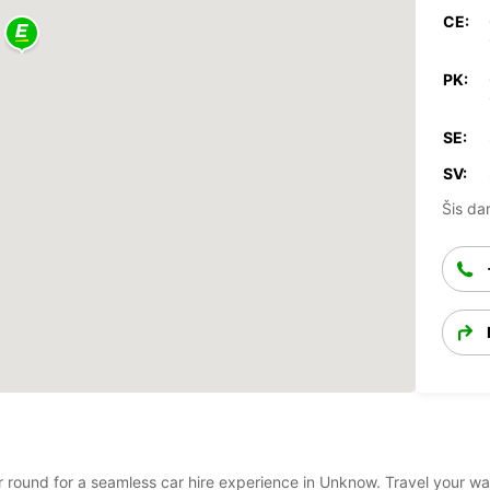
CE:
PK:
SE:
SV:
Šis dar
ear round for a seamless car hire experience in Unknow. Travel your w