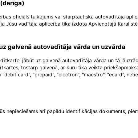
 (derīga)
cības oficiāls tulkojums vai starptautiskā autovadītāja apl
ja Jūsu vadītāja apliecība tika izdota Apvienotajā Karalistē
a uz galvenā autovadītāja vārda un uzvārda
dītkartei jābūt uz galvenā autovadītāja vārda un tā jāuzr
dītkartes, tostarp galvenā, ar kuru tika veikta priekšapma
"debit card", "prepaid", "electron", "maestro", "ecard", net
ūs nepieciešams arī papildu identifikācijas dokuments, piem