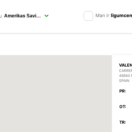
Man ir
līgumce
u
VALEN
CARRE
46940 
SPAIN
PR:
OT:
TR: