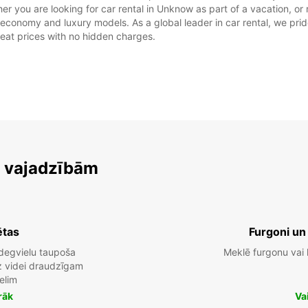
 you are looking for car rental in Unknow as part of a vacation, or re
 economy and luxury models. As a global leader in car rental, we prid
great prices with no hidden charges.
m vajadzībām
ētas
Furgoni un
degvielu taupoša
Meklē furgonu vai
dz videi draudzīgam
elim
rāk
Va