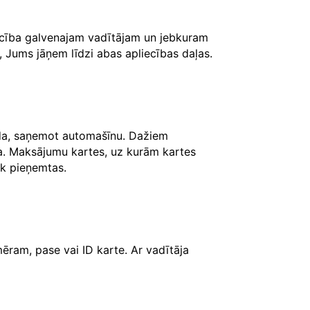
iecība galvenajam vadītājam un jebkuram
, Jums jāņem līdzi abas apliecības daļas.
āda, saņemot automašīnu. Dažiem
ksa. Maksājumu kartes, uz kurām kartes
iek pieņemtas.
ēram, pase vai ID karte. Ar vadītāja