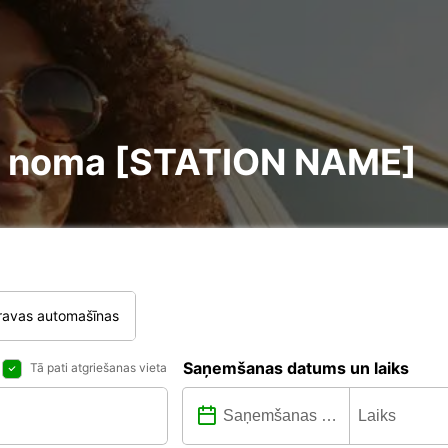
ire noma [STATION NAME]
ravas automašīnas
Saņemšanas datums un laiks
Tā pati atgriešanas vieta