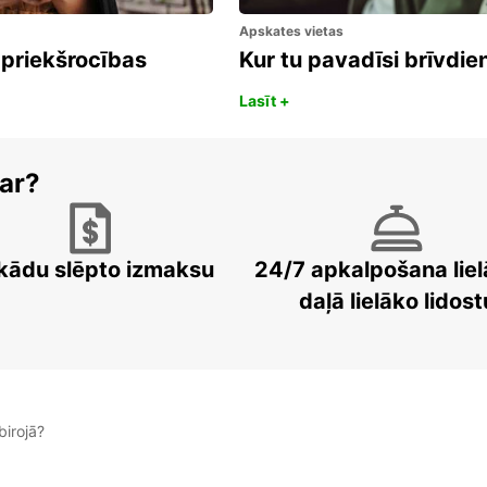
Apskates vietas
 priekšrocības
Kur tu pavadīsi brīvdi
Lasīt +
ar?
kādu slēpto izmaksu
24/7 apkalpošana liel
daļā lielāko lidost
irojā?