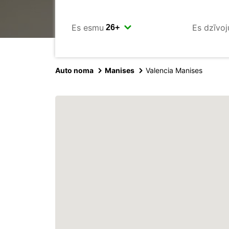
Es esmu
Es dzīvoj
Auto noma
Manises
Valencia Manises