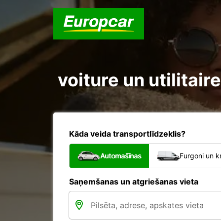
voiture un utilita
Kāda veida transportlīdzeklis?
Automašīnas
Furgoni un k
Saņemšanas un atgriešanas vieta