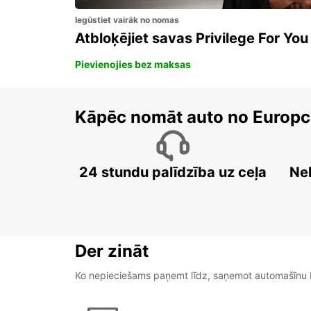
Iegūstiet vairāk no nomas
Atbloķējiet savas Privilege For You
Pievienojies bez maksas
Kāpēc nomāt auto no Europc
24 stundu palīdzība uz ceļa
Ne
Der zināt
Ko nepieciešams paņemt līdz, saņemot automašīnu b