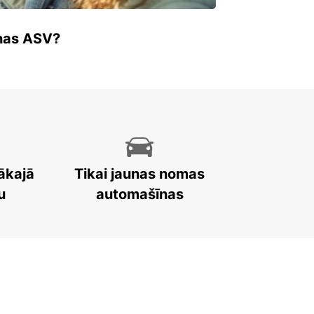
enas ASV?
ākajā
Tikai jaunas nomas
u
automašīnas