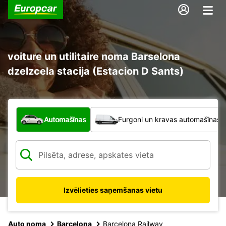
voiture un utilitaire noma Barselona
dzelzcela stacija (Estacion D Sants)
Kāda veida transportlīdzeklis?
Automašīnas
Furgoni un kravas automašīnas
Izvēlieties saņemšanas vietu
Auto noma
Barcelona
Barcelona Railway