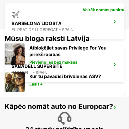
Vairāk nomas punktu
BARSELONA LIDOSTA
EL PRAT DE LLOBREGAT - SPAIN
Mūsu bloga raksti Latvija
Atbloķējiet savas Privilege For You
priekšrocības
Pievienojies bez maksas
SABADELL SUPERSITE
SABADELL - SPAIN
Kur tu pavadīsi brīvdienas ASV?
Lasīt +
Kāpēc nomāt auto no Europcar?
GRANOLLERS
GRANOLLERS - SPAIN