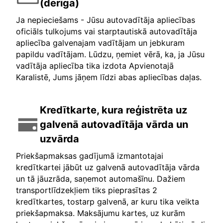
(derīga)
Ja nepieciešams - Jūsu autovadītāja apliecības
oficiāls tulkojums vai starptautiskā autovadītāja
apliecība galvenajam vadītājam un jebkuram
papildu vadītājam. Lūdzu, ņemiet vērā, ka, ja Jūsu
vadītāja apliecība tika izdota Apvienotajā
Karalistē, Jums jāņem līdzi abas apliecības daļas.
Kredītkarte, kura reģistrēta uz
galvenā autovadītāja vārda un
uzvārda
Priekšapmaksas gadījumā izmantotajai
kredītkartei jābūt uz galvenā autovadītāja vārda
un tā jāuzrāda, saņemot automašīnu. Dažiem
transportlīdzekļiem tiks pieprasītas 2
kredītkartes, tostarp galvenā, ar kuru tika veikta
priekšapmaksa. Maksājumu kartes, uz kurām