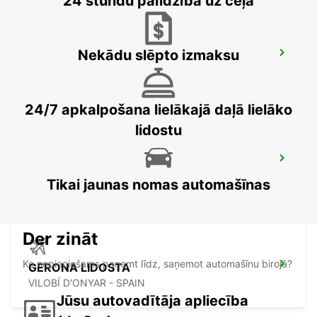
24 stundu palīdzība uz ceļa
Nekādu slēpto izmaksu
MATARO
MATARO - SPAIN
24/7 apkalpošana lielākajā daļā lielāko
lidostu
TARRAGONA CAMP MAIN STATION
TARRAGONA - SPAIN
Tikai jaunas nomas automašīnas
Der zināt
Ko nepieciešams paņemt līdz, saņemot automašīnu birojā?
GERONA LIDOSTA
VILOBÍ D'ONYAR - SPAIN
Jūsu autovadītāja apliecība