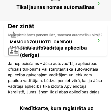
MAMOUDZOU ZI KAWENI
Tikai jaunas nomas automašīnas
MAMOUDZOU - MAYOTTE
Der zināt
Ko nepieciešams paņemt līdz, saņemot automašīnu birojā?
MAMOUDZOU HOTEL CARIBOU
Jūsu autovadītāja apliecība
MAMOUDZOU - MAYOTTE
(derīga)
Ja nepieciešams - Jūsu autovadītāja apliecības
oficiāls tulkojums vai starptautiskā autovadītāja
apliecība galvenajam vadītājam un jebkuram
papildu vadītājam. Lūdzu, ņemiet vērā, ka, ja Jūsu
vadītāja apliecība tika izdota Apvienotajā
Karalistē, Jums jāņem līdzi abas apliecības daļas.
Kredītkarte, kura reģistrēta uz