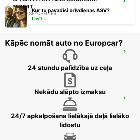
RESORT
Kur tu pavadīsi brīvdienas ASV?
MAHE - SEYCHELLES
Lasīt +
Kāpēc nomāt auto no Europcar?
SEYCHELLES HILTON LABRIZ RESORT
MAHE - SEYCHELLES
24 stundu palīdzība uz ceļa
Nekādu slēpto izmaksu
DZAOUDZI AIRPORT
PAMANDZI - MAYOTTE
24/7 apkalpošana lielākajā daļā lielāko
lidostu