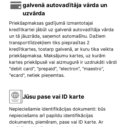
galvenā autovadītāja vārda un
uzvārda
Priekšapmaksas gadījumā izmantotajai
kredītkartei jābūt uz galvenā autovadītāja vārda
un tā jāuzrāda, saņemot automašīnu. Dažiem
transportlīdzekļiem tiks pieprasītas 2
kredītkartes, tostarp galvenā, ar kuru tika veikta
priekšapmaksa. Maksājumu kartes, uz kurām
kartes priekšpusē vai aizmugurē ir uzdrukāti vārdi
"debit card", "prepaid", "electron", "maestro",
"ecard", netiek pieņemtas.
Jūsu pase vai ID karte
Nepieciešamie identifikācijas dokumenti: būs
nepieciešams arī papildu identifikācijas
dokuments, piemēram, pase vai ID karte. Ar