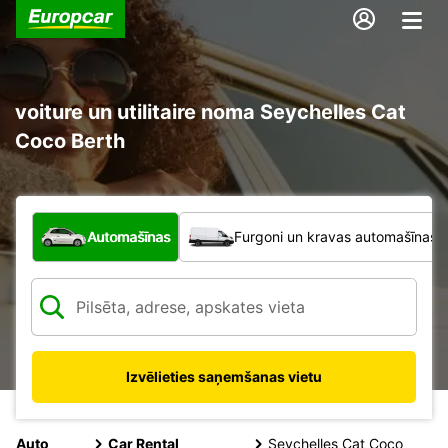
voiture un utilitaire noma Seychelles Cat
Coco Berth
Kāda veida transportlīdzeklis?
Automašīnas
Furgoni un kravas automašīnas
Izvēlieties saņemšanas vietu
Auto
Car Rental
Seychelles Cat Coco