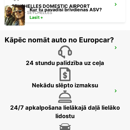
SEYCHELLES DOMESTIC AIRPORT
Kur tu pavadīsi brīvdienas ASV?
MAHE - SEYCHELLES
Lasīt +
Kāpēc nomāt auto no Europcar?
SEYCHELLES FOUR SEASONS RESORT
MAHE - SEYCHELLES
24 stundu palīdzība uz ceļa
Nekādu slēpto izmaksu
DZAOUDZI AIRPORT
PAMANDZI - MAYOTTE
24/7 apkalpošana lielākajā daļā lielāko
lidostu