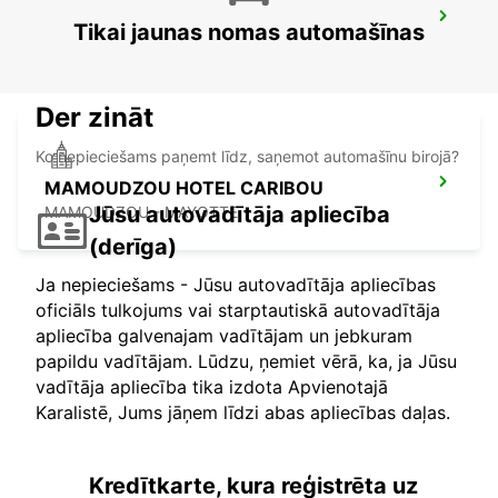
MAMOUDZOU ZI KAWENI
Tikai jaunas nomas automašīnas
MAMOUDZOU - MAYOTTE
Der zināt
Ko nepieciešams paņemt līdz, saņemot automašīnu birojā?
MAMOUDZOU HOTEL CARIBOU
Jūsu autovadītāja apliecība
MAMOUDZOU - MAYOTTE
(derīga)
Ja nepieciešams - Jūsu autovadītāja apliecības
oficiāls tulkojums vai starptautiskā autovadītāja
apliecība galvenajam vadītājam un jebkuram
papildu vadītājam. Lūdzu, ņemiet vērā, ka, ja Jūsu
vadītāja apliecība tika izdota Apvienotajā
Karalistē, Jums jāņem līdzi abas apliecības daļas.
Kredītkarte, kura reģistrēta uz