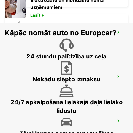
Elektroauto un hibrīdauto noma
uzņēmumiem
Lasīt +
Kāpēc nomāt auto no Europcar?
PICO AIRPORT
PICO - PORTUGAL
24 stundu palīdzība uz ceļa
PICO CITY
Nekādu slēpto izmaksu
PICO - PORTUGAL
24/7 apkalpošana lielākajā daļā lielāko
lidostu
HORTA CITY
HORTA - PORTUGAL