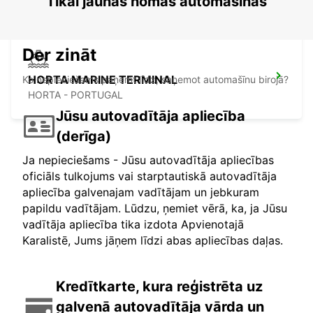
Tikai jaunas nomas automašīnas
Der zināt
HORTA MARINE TERMINAL
Ko nepieciešams paņemt līdz, saņemot automašīnu birojā?
HORTA - PORTUGAL
Jūsu autovadītāja apliecība
(derīga)
Ja nepieciešams - Jūsu autovadītāja apliecības
oficiāls tulkojums vai starptautiskā autovadītāja
apliecība galvenajam vadītājam un jebkuram
papildu vadītājam. Lūdzu, ņemiet vērā, ka, ja Jūsu
vadītāja apliecība tika izdota Apvienotajā
Karalistē, Jums jāņem līdzi abas apliecības daļas.
Kredītkarte, kura reģistrēta uz
galvenā autovadītāja vārda un