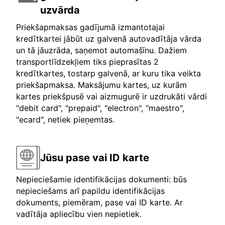
uzvārda
Priekšapmaksas gadījumā izmantotajai
kredītkartei jābūt uz galvenā autovadītāja vārda
un tā jāuzrāda, saņemot automašīnu. Dažiem
transportlīdzekļiem tiks pieprasītas 2
kredītkartes, tostarp galvenā, ar kuru tika veikta
priekšapmaksa. Maksājumu kartes, uz kurām
kartes priekšpusē vai aizmugurē ir uzdrukāti vārdi
"debit card", "prepaid", "electron", "maestro",
"ecard", netiek pieņemtas.
Jūsu pase vai ID karte
Nepieciešamie identifikācijas dokumenti: būs
nepieciešams arī papildu identifikācijas
dokuments, piemēram, pase vai ID karte. Ar
vadītāja apliecību vien nepietiek.