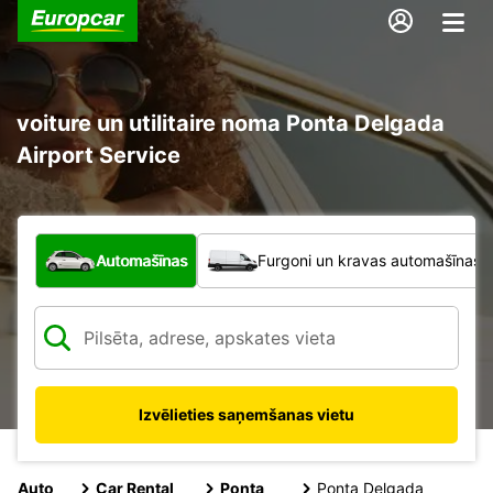
voiture un utilitaire noma Ponta Delgada
Airport Service
Kāda veida transportlīdzeklis?
Automašīnas
Furgoni un kravas automašīnas
Izvēlieties saņemšanas vietu
Auto
Car Rental
Ponta
Ponta Delgada