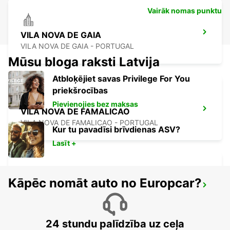
Vairāk nomas punktu
VILA NOVA DE GAIA
VILA NOVA DE GAIA - PORTUGAL
Mūsu bloga raksti Latvija
Atbloķējiet savas Privilege For You
priekšrocības
Pievienojies bez maksas
VILA NOVA DE FAMALICAO
VILA NOVA DE FAMALICAO - PORTUGAL
Kur tu pavadīsi brīvdienas ASV?
Lasīt +
Kāpēc nomāt auto no Europcar?
PENAFIEL
PENAFIEL - PORTUGAL
24 stundu palīdzība uz ceļa