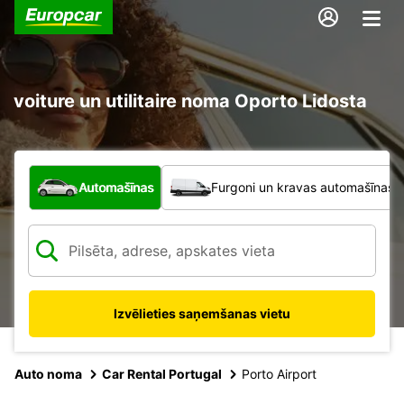
voiture un utilitaire noma Oporto Lidosta
Kāda veida transportlīdzeklis?
Automašīnas
Furgoni un kravas automašīnas
Izvēlieties saņemšanas vietu
Auto noma
Car Rental Portugal
Porto Airport