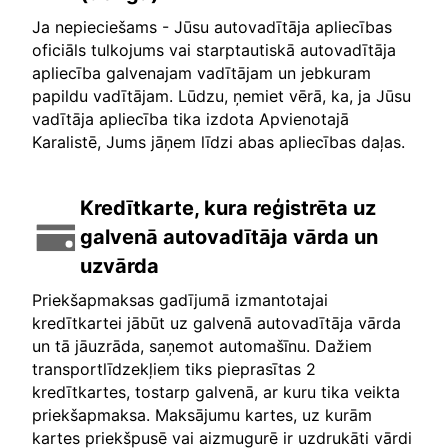
Ja nepieciešams - Jūsu autovadītāja apliecības
oficiāls tulkojums vai starptautiskā autovadītāja
apliecība galvenajam vadītājam un jebkuram
papildu vadītājam. Lūdzu, ņemiet vērā, ka, ja Jūsu
vadītāja apliecība tika izdota Apvienotajā
Karalistē, Jums jāņem līdzi abas apliecības daļas.
Kredītkarte, kura reģistrēta uz
galvenā autovadītāja vārda un
uzvārda
Priekšapmaksas gadījumā izmantotajai
kredītkartei jābūt uz galvenā autovadītāja vārda
un tā jāuzrāda, saņemot automašīnu. Dažiem
transportlīdzekļiem tiks pieprasītas 2
kredītkartes, tostarp galvenā, ar kuru tika veikta
priekšapmaksa. Maksājumu kartes, uz kurām
kartes priekšpusē vai aizmugurē ir uzdrukāti vārdi