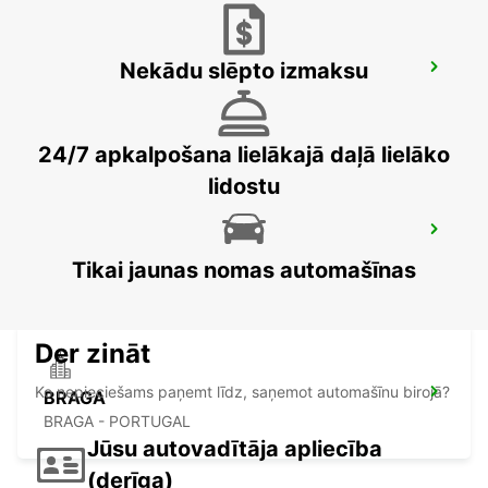
Nekādu slēpto izmaksu
SANTA MARIA DA FEIRA
SANTA MARIA DA FEIRA - PORTUGAL
24/7 apkalpošana lielākajā daļā lielāko
lidostu
GUIMARAES
GUIMARAES - PORTUGAL
Tikai jaunas nomas automašīnas
Der zināt
Ko nepieciešams paņemt līdz, saņemot automašīnu birojā?
BRAGA
BRAGA - PORTUGAL
Jūsu autovadītāja apliecība
(derīga)