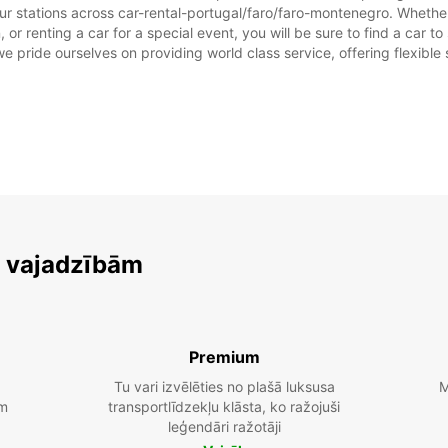
ur stations across car-rental-portugal/faro/faro-montenegro. Whether y
 or renting a car for a special event, you will be sure to find a car 
we pride ourselves on providing world class service, offering flexible s
m vajadzībām
Premium
Tu vari izvēlēties no plašā luksusa
M
am
transportlīdzekļu klāsta, ko ražojuši
leģendāri ražotāji