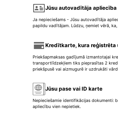
Jūsu autovadītāja apliecība
Ja nepieciešams - Jūsu autovadītāja aplie
papildu vadītājam. Lūdzu, ņemiet vērā, ka, 
Kredītkarte, kura reģistrēt
Priekšapmaksas gadījumā izmantotajai kre
transportlīdzekļiem tiks pieprasītas 2 kre
priekšpusē vai aizmugurē ir uzdrukāti vārdi 
Jūsu pase vai ID karte
Nepieciešamie identifikācijas dokumenti: b
apliecību vien nepietiek.