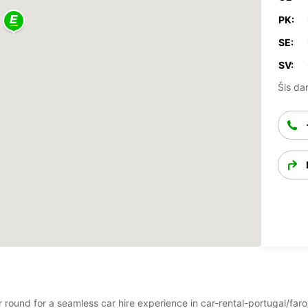
PK:
SE:
SV:
Šis dar
ear round for a seamless car hire experience in car-rental-portugal/f