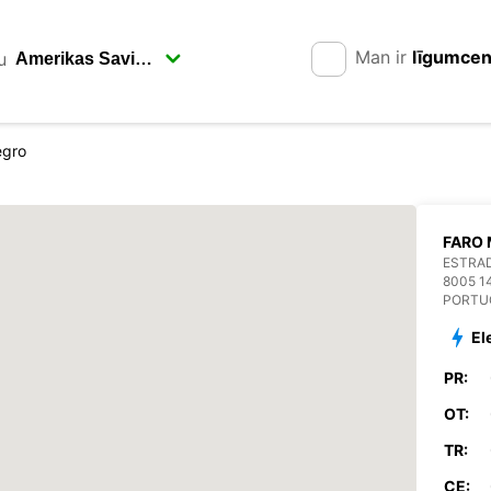
Man ir
līgumce
u
egro
FARO
ESTRAD
8005 1
PORTU
El
PR:
OT:
TR:
CE: