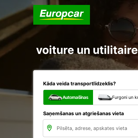
voiture un utilita
Kāda veida transportlīdzeklis?
Automašīnas
Furgoni un k
Saņemšanas un atgriešanas vieta