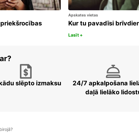
Apskates vietas
 priekšrocības
Kur tu pavadīsi brīvdi
Lasīt +
ar?
kādu slēpto izmaksu
24/7 apkalpošana liel
daļā lielāko lidost
irojā?