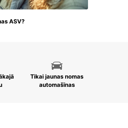
enas ASV?
ākajā
Tikai jaunas nomas
u
automašīnas