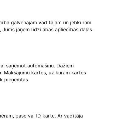
iecība galvenajam vadītājam un jebkuram
, Jums jāņem līdzi abas apliecības daļas.
āda, saņemot automašīnu. Dažiem
ksa. Maksājumu kartes, uz kurām kartes
iek pieņemtas.
ēram, pase vai ID karte. Ar vadītāja