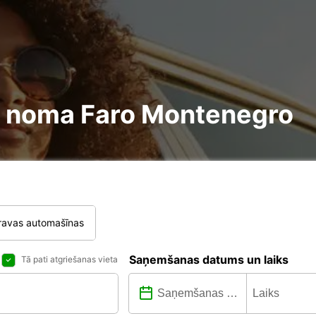
ire noma Faro Montenegro
ravas automašīnas
Saņemšanas datums un laiks
Tā pati atgriešanas vieta