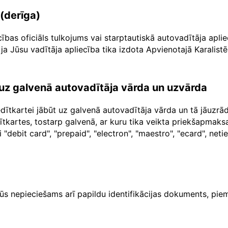
 (derīga)
cības oficiāls tulkojums vai starptautiskā autovadītāja apl
ja Jūsu vadītāja apliecība tika izdota Apvienotajā Karalistē
a uz galvenā autovadītāja vārda un uzvārda
dītkartei jābūt uz galvenā autovadītāja vārda un tā jāuzr
dītkartes, tostarp galvenā, ar kuru tika veikta priekšapma
"debit card", "prepaid", "electron", "maestro", "ecard", net
ūs nepieciešams arī papildu identifikācijas dokuments, piem