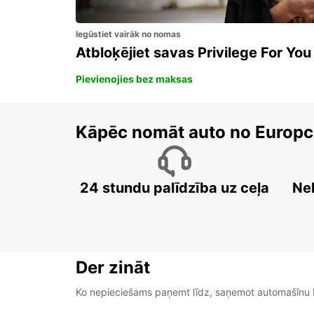
Iegūstiet vairāk no nomas
Atbloķējiet savas Privilege For You
Pievienojies bez maksas
Kāpēc nomāt auto no Europc
24 stundu palīdzība uz ceļa
Ne
Der zināt
Ko nepieciešams paņemt līdz, saņemot automašīnu b