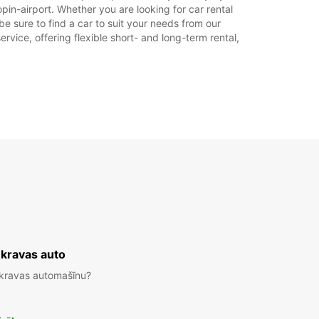
in-airport. Whether you are looking for car rental
ba laiks var atšķirties valsts svētku dienu dēļ.
be sure to find a car to suit your needs from our
rvice, offering flexible short- and long-term rental,
+48 (0) 665301600
Maršruts
 kravas auto
 kravas automašīnu?