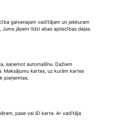
iecība galvenajam vadītājam un jebkuram
, Jums jāņem līdzi abas apliecības daļas.
āda, saņemot automašīnu. Dažiem
ksa. Maksājumu kartes, uz kurām kartes
iek pieņemtas.
ēram, pase vai ID karte. Ar vadītāja