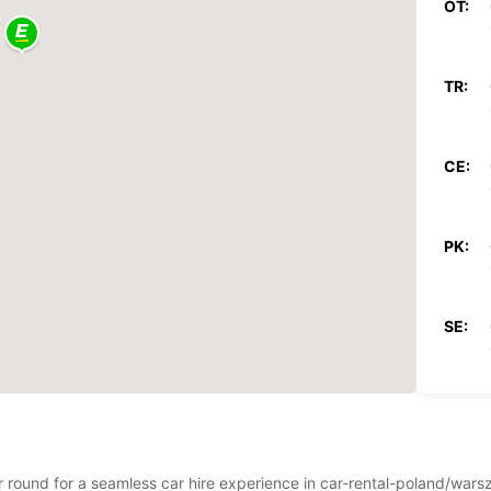
OT:
TR:
CE:
PK:
SE:
SV:
ear round for a seamless car hire experience in car-rental-poland/wa
Par pa