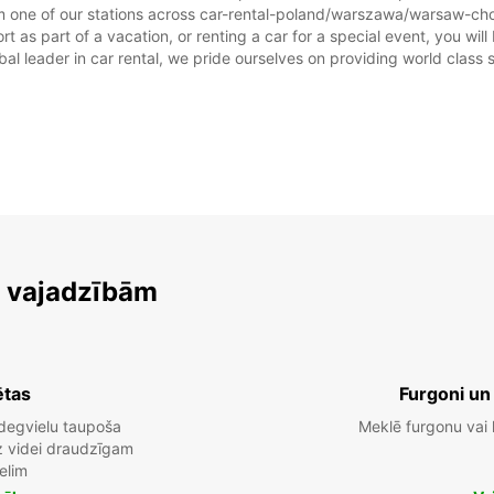
m one of our stations across car-rental-poland/warszawa/warsaw-chop
Šis dar
as part of a vacation, or renting a car for a special event, you will 
 leader in car rental, we pride ourselves on providing world class se
m vajadzībām
ētas
Furgoni un
degvielu taupoša
Meklē furgonu vai
dz videi draudzīgam
elim