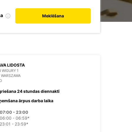
na
Meklēšana
VA LIDOSTA
 I WIGURY 1
6 WARSZAWA
D
griešana 24 stundas diennaktī
ņemšana ārpus darba laika
07:00 - 23:00
06:00 - 06:59*
23:01 - 23:59*