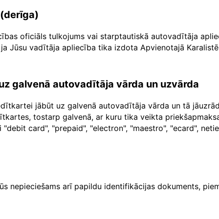
 (derīga)
cības oficiāls tulkojums vai starptautiskā autovadītāja apl
ja Jūsu vadītāja apliecība tika izdota Apvienotajā Karalistē
a uz galvenā autovadītāja vārda un uzvārda
dītkartei jābūt uz galvenā autovadītāja vārda un tā jāuzr
dītkartes, tostarp galvenā, ar kuru tika veikta priekšapma
"debit card", "prepaid", "electron", "maestro", "ecard", net
ūs nepieciešams arī papildu identifikācijas dokuments, piem