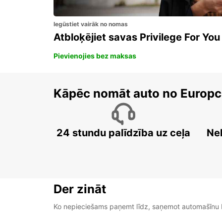
Iegūstiet vairāk no nomas
Atbloķējiet savas Privilege For You
Pievienojies bez maksas
Kāpēc nomāt auto no Europc
24 stundu palīdzība uz ceļa
Ne
Der zināt
Ko nepieciešams paņemt līdz, saņemot automašīnu b