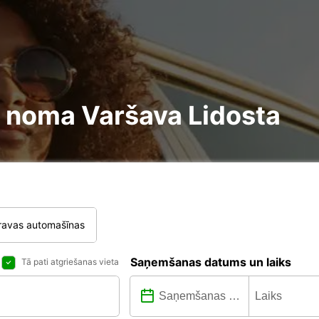
re noma Varšava Lidosta
ravas automašīnas
Saņemšanas datums un laiks
Tā pati atgriešanas vieta