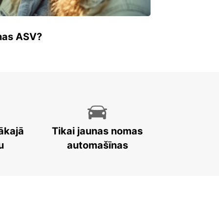
enas ASV?
ākajā
Tikai jaunas nomas
u
automašīnas