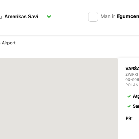
Man ir
līgumce
u
 Airport
VARŠA
ZWIRKI
00-90
POLAN
At
Sa
PR: