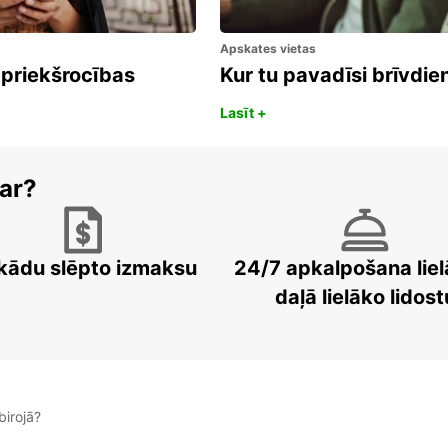
Apskates vietas
 priekšrocības
Kur tu pavadīsi brīvdi
Lasīt +
ar?
kādu slēpto izmaksu
24/7 apkalpošana liel
daļā lielāko lidost
irojā?