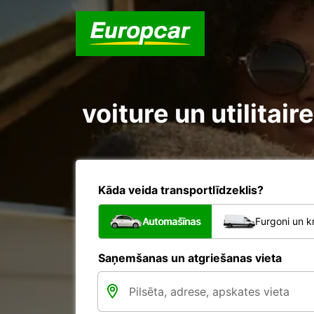
voiture un utilitai
Kāda veida transportlīdzeklis?
Automašīnas
Furgoni un k
Saņemšanas un atgriešanas vieta