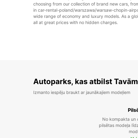
choosing from our collection of brand new cars, fro
in car-rental-poland/warszawa/warsaw-chopin-airport 
wide range of economy and luxury models. As a global
all at great prices with no hidden charges.
Autoparks, kas atbilst Tavā
Izmanto iespēju braukt ar jaunākajiem modeļiem
Pils
No kompakta un 
pilsētas modeļa lī
mod