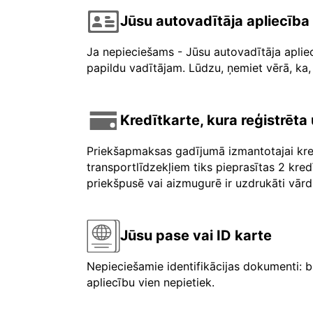
Jūsu autovadītāja apliecība
Ja nepieciešams - Jūsu autovadītāja aplie
papildu vadītājam. Lūdzu, ņemiet vērā, ka, 
Kredītkarte, kura reģistrēt
Priekšapmaksas gadījumā izmantotajai kre
transportlīdzekļiem tiks pieprasītas 2 kre
priekšpusē vai aizmugurē ir uzdrukāti vārdi 
Jūsu pase vai ID karte
Nepieciešamie identifikācijas dokumenti: b
apliecību vien nepietiek.