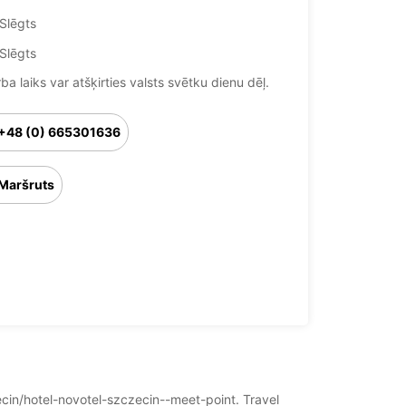
Slēgts
Slēgts
ba laiks var atšķirties valsts svētku dienu dēļ.
+48 (0) 665301636
Maršruts
zecin/hotel-novotel-szczecin--meet-point. Travel