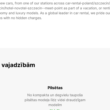
new cars, from one of our stations across car-rental-poland/szczeci
cin/hotel-novotel-szczecin--meet-point as part of a vacation, or rentin
omy and luxury models. As a global leader in car rental, we pride our
ices with no hidden charges.
m vajadzībām
Pilsētas
No kompakta un degvielu taupoša
pilsētas modeļa līdz videi draudzīgam
modelim