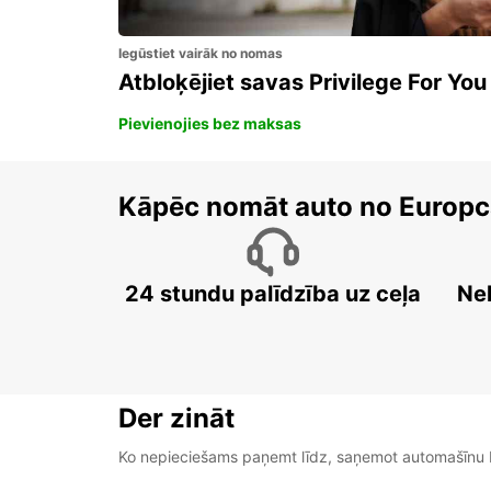
Iegūstiet vairāk no nomas
Atbloķējiet savas Privilege For You
Pievienojies bez maksas
Kāpēc nomāt auto no Europc
24 stundu palīdzība uz ceļa
Ne
Der zināt
Ko nepieciešams paņemt līdz, saņemot automašīnu b