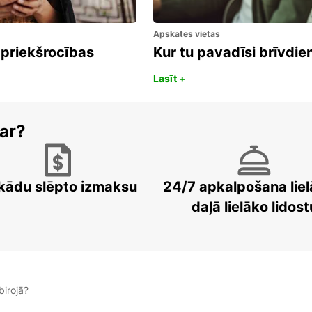
Apskates vietas
 priekšrocības
Kur tu pavadīsi brīvdi
Lasīt +
ar?
kādu slēpto izmaksu
24/7 apkalpošana liel
daļā lielāko lidost
irojā?