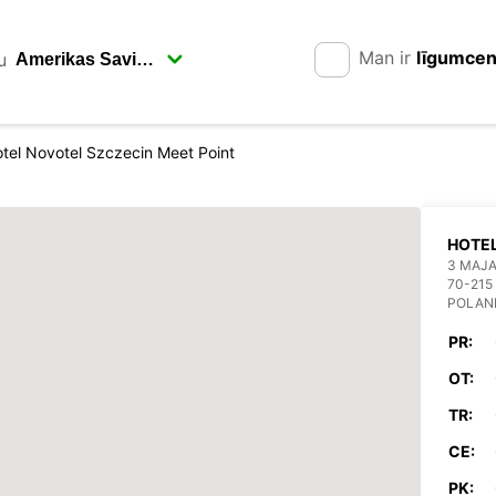
Man ir
līgumce
u
tel Novotel Szczecin Meet Point
HOTEL
3 MAJA
70-215
POLAN
PR:
OT:
TR:
CE:
PK: