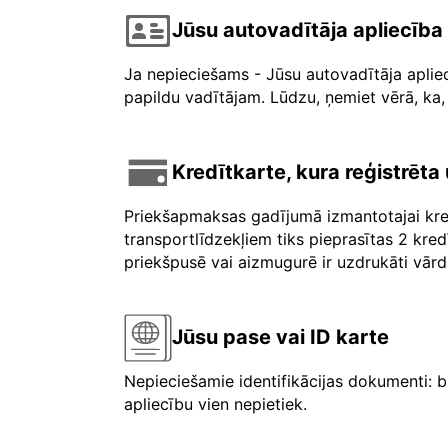
Jūsu autovadītāja apliecība
Ja nepieciešams - Jūsu autovadītāja aplie
papildu vadītājam. Lūdzu, ņemiet vērā, ka, 
Kredītkarte, kura reģistrēt
Priekšapmaksas gadījumā izmantotajai kre
transportlīdzekļiem tiks pieprasītas 2 kre
priekšpusē vai aizmugurē ir uzdrukāti vārdi 
Jūsu pase vai ID karte
Nepieciešamie identifikācijas dokumenti: b
apliecību vien nepietiek.