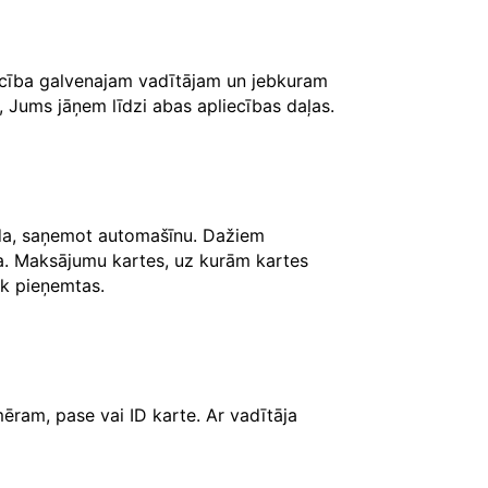
iecība galvenajam vadītājam un jebkuram
, Jums jāņem līdzi abas apliecības daļas.
āda, saņemot automašīnu. Dažiem
ksa. Maksājumu kartes, uz kurām kartes
iek pieņemtas.
ēram, pase vai ID karte. Ar vadītāja