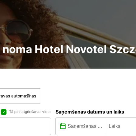
re noma Hotel Novotel Szc
ravas automašīnas
Saņemšanas datums un laiks
Tā pati atgriešanas vieta