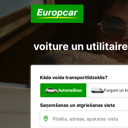
voiture un utilitai
Kāda veida transportlīdzeklis?
Automašīnas
Furgoni un k
Saņemšanas un atgriešanas vieta