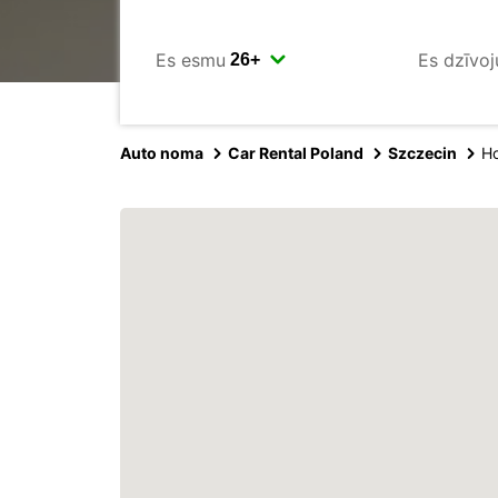
Es esmu
Es dzīvoj
Auto noma
Car Rental Poland
Szczecin
Ho