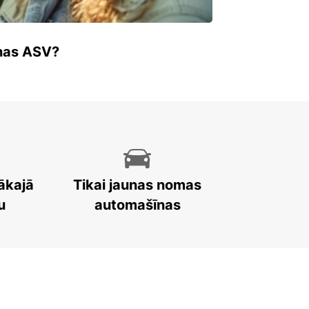
enas ASV?
ākajā
Tikai jaunas nomas
u
automašīnas