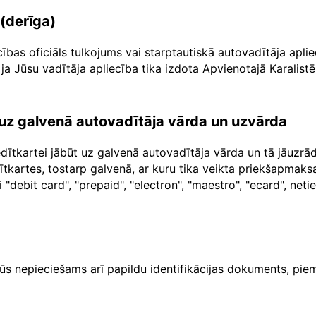
 (derīga)
cības oficiāls tulkojums vai starptautiskā autovadītāja apl
ja Jūsu vadītāja apliecība tika izdota Apvienotajā Karalistē
a uz galvenā autovadītāja vārda un uzvārda
dītkartei jābūt uz galvenā autovadītāja vārda un tā jāuzr
dītkartes, tostarp galvenā, ar kuru tika veikta priekšapma
"debit card", "prepaid", "electron", "maestro", "ecard", net
ūs nepieciešams arī papildu identifikācijas dokuments, piem