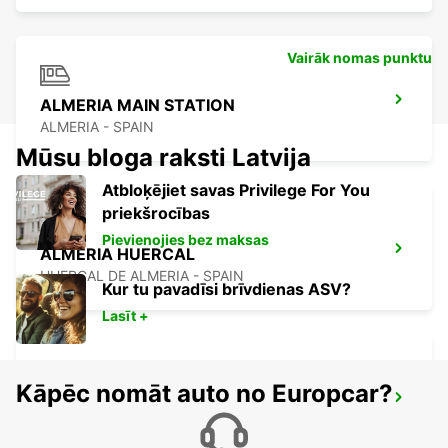
Vairāk nomas punktu
ALMERIA MAIN STATION
ALMERIA - SPAIN
Mūsu bloga raksti Latvija
Atbloķējiet savas Privilege For You
priekšrocības
Pievienojies bez maksas
ALMERIA HUERCAL
HUERCAL DE ALMERIA - SPAIN
Kur tu pavadīsi brīvdienas ASV?
Lasīt +
Kāpēc nomāt auto no Europcar?
ALMERIJA LIDOSTA
ALMERIA - SPAIN