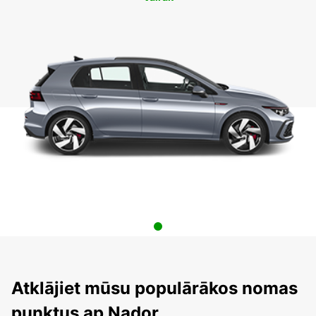
Atklājiet mūsu populārākos nomas
punktus ap Nador