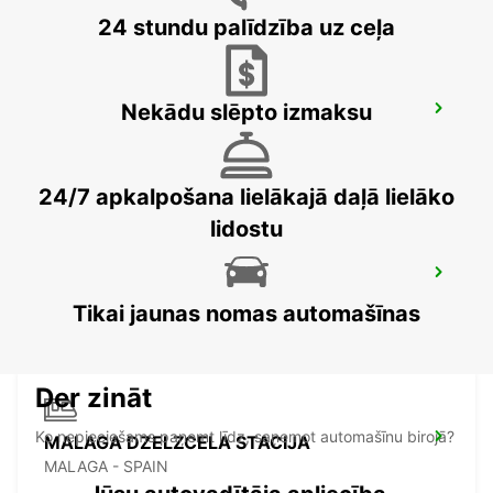
24 stundu palīdzība uz ceļa
Nekādu slēpto izmaksu
NERJA
NERJA - SPAIN
24/7 apkalpošana lielākajā daļā lielāko
lidostu
TORREMOLINOS
TORREMOLINOS - SPAIN
Tikai jaunas nomas automašīnas
Der zināt
Ko nepieciešams paņemt līdz, saņemot automašīnu birojā?
MALAGA DZELZCELA STACIJA
MALAGA - SPAIN