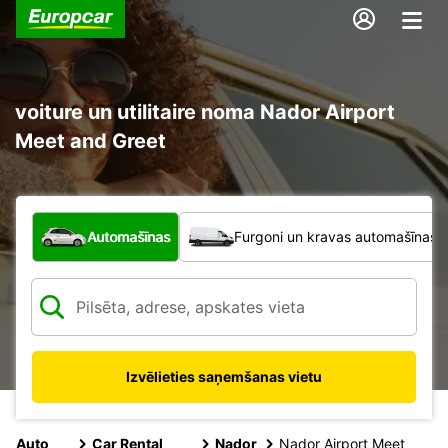
voiture un utilitaire noma Nador Airport
Meet and Greet
Kāda veida transportlīdzeklis?
Automašīnas
Furgoni un kravas automašīnas
Izvēlieties saņemšanas vietu
Auto
Car Rental
Nador
Nador Airport Meet