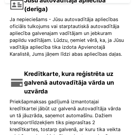
Jūsu autovadītāja apliecība
(derīga)
Ja nepieciešams - Jūsu autovadītāja apliecības
oficiāls tulkojums vai starptautiskā autovadītāja
apliecība galvenajam vadītājam un jebkuram
papildu vadītājam. Lūdzu, ņemiet vērā, ka, ja Jūsu
vadītāja apliecība tika izdota Apvienotajā
Karalistē, Jums jāņem līdzi abas apliecības daļas.
Kredītkarte, kura reģistrēta uz
galvenā autovadītāja vārda un
uzvārda
Priekšapmaksas gadījumā izmantotajai
kredītkartei jābūt uz galvenā autovadītāja vārda
un tā jāuzrāda, saņemot automašīnu. Dažiem
transportlīdzekļiem tiks pieprasītas 2
kredītkartes, tostarp galvenā, ar kuru tika veikta