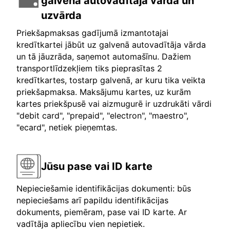
galvenā autovadītāja vārda un
uzvārda
Priekšapmaksas gadījumā izmantotajai
kredītkartei jābūt uz galvenā autovadītāja vārda
un tā jāuzrāda, saņemot automašīnu. Dažiem
transportlīdzekļiem tiks pieprasītas 2
kredītkartes, tostarp galvenā, ar kuru tika veikta
priekšapmaksa. Maksājumu kartes, uz kurām
kartes priekšpusē vai aizmugurē ir uzdrukāti vārdi
"debit card", "prepaid", "electron", "maestro",
"ecard", netiek pieņemtas.
Jūsu pase vai ID karte
Nepieciešamie identifikācijas dokumenti: būs
nepieciešams arī papildu identifikācijas
dokuments, piemēram, pase vai ID karte. Ar
vadītāja apliecību vien nepietiek.