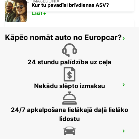
SKOPJE - MACEDONIA
Kur tu pavadīsi brīvdienas ASV?
Lasīt +
Kāpēc nomāt auto no Europcar?
SKOPJE INTERNATIONAL AIRPORT
SKOPJE - MACEDONIA
24 stundu palīdzība uz ceļa
Nekādu slēpto izmaksu
NIS AIRPORT
NIS - SERBIA
24/7 apkalpošana lielākajā daļā lielāko
lidostu
PODGORICA AIRPORT