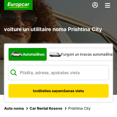
voiture un utilitaire noma Prishtina City
Kāda veida transportlīdzeklis?
Automašīnas
Furgoni un kravas automašīnas
Izvēlieties saņemšanas vietu
Auto noma
Car Rental Kosovo
Prishtina City