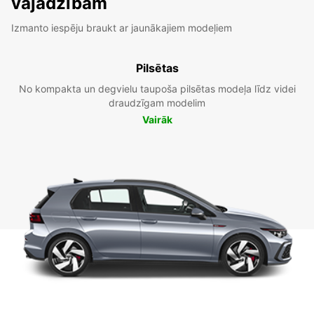
vajadzībām
Izmanto iespēju braukt ar jaunākajiem modeļiem
Pilsētas
No kompakta un degvielu taupoša pilsētas modeļa līdz videi
draudzīgam modelim
Vairāk