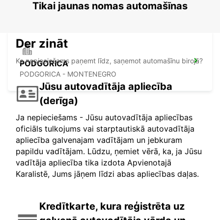
PODGORICA - MONTENEGRO
Tikai jaunas nomas automašīnas
Der zināt
Ko nepieciešams paņemt līdz, saņemot automašīnu birojā?
PODGORICA
PODGORICA - MONTENEGRO
Jūsu autovadītāja apliecība
(derīga)
Ja nepieciešams - Jūsu autovadītāja apliecības
oficiāls tulkojums vai starptautiskā autovadītāja
apliecība galvenajam vadītājam un jebkuram
papildu vadītājam. Lūdzu, ņemiet vērā, ka, ja Jūsu
vadītāja apliecība tika izdota Apvienotajā
Karalistē, Jums jāņem līdzi abas apliecības daļas.
Kredītkarte, kura reģistrēta uz