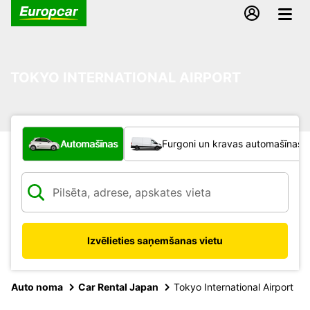
TOKYO INTERNATIONAL AIRPORT
Kāda veida transportlīdzeklis?
Automašīnas
Furgoni un kravas automašīnas
Izvēlieties saņemšanas vietu
Auto noma
Car Rental Japan
Tokyo International Airport