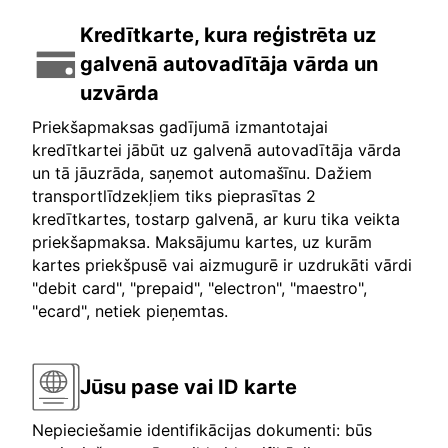
Kredītkarte, kura reģistrēta uz
galvenā autovadītāja vārda un
uzvārda
Priekšapmaksas gadījumā izmantotajai
kredītkartei jābūt uz galvenā autovadītāja vārda
un tā jāuzrāda, saņemot automašīnu. Dažiem
transportlīdzekļiem tiks pieprasītas 2
kredītkartes, tostarp galvenā, ar kuru tika veikta
priekšapmaksa. Maksājumu kartes, uz kurām
kartes priekšpusē vai aizmugurē ir uzdrukāti vārdi
"debit card", "prepaid", "electron", "maestro",
"ecard", netiek pieņemtas.
Jūsu pase vai ID karte
Nepieciešamie identifikācijas dokumenti: būs