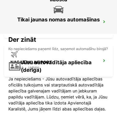
Tikai jaunas nomas automašīnas
KAGOSHIMA AIRPORT
KIRISHIMA - JAPAN
Der zināt
Ko nepieciešams paņemt līdz, saņemot automašīnu birojā?
Jūsu autovadītāja apliecība
NAGASAKI AIRPORT
OMURA - JAPAN
(derīga)
Ja nepieciešams - Jūsu autovadītāja apliecības
oficiāls tulkojums vai starptautiskā autovadītāja
apliecība galvenajam vadītājam un jebkuram
papildu vadītājam. Lūdzu, ņemiet vērā, ka, ja Jūsu
vadītāja apliecība tika izdota Apvienotajā
Karalistē, Jums jāņem līdzi abas apliecības daļas.