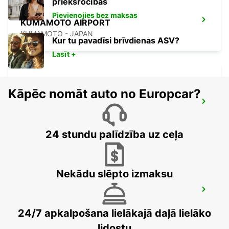
priekšrocības
Pievienojies bez maksas
KUMAMOTO AIRPORT
KUMAMOTO - JAPAN
Kur tu pavadīsi brīvdienas ASV?
Lasīt +
Kāpēc nomāt auto no Europcar?
FUKUOKA AIRPORT DOMESTIC
TERMINAL
FUKUOKA - JAPAN
24 stundu palīdzība uz ceļa
Nekādu slēpto izmaksu
FUKUOKA AIRPORT INTERNATIONAL
TERMINAL
FUKUOKA - JAPAN
24/7 apkalpošana lielākajā daļā lielāko
lidostu