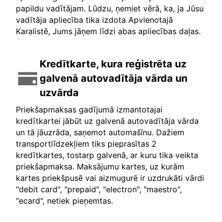
papildu vadītājam. Lūdzu, ņemiet vērā, ka, ja Jūsu
vadītāja apliecība tika izdota Apvienotajā
Karalistē, Jums jāņem līdzi abas apliecības daļas.
Kredītkarte, kura reģistrēta uz
galvenā autovadītāja vārda un
uzvārda
Priekšapmaksas gadījumā izmantotajai
kredītkartei jābūt uz galvenā autovadītāja vārda
un tā jāuzrāda, saņemot automašīnu. Dažiem
transportlīdzekļiem tiks pieprasītas 2
kredītkartes, tostarp galvenā, ar kuru tika veikta
priekšapmaksa. Maksājumu kartes, uz kurām
kartes priekšpusē vai aizmugurē ir uzdrukāti vārdi
"debit card", "prepaid", "electron", "maestro",
"ecard", netiek pieņemtas.