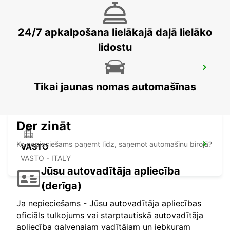
LATINA - ITALY
24/7 apkalpošana lielākajā daļā lielāko
lidostu
FOGGIA
FOGGIA - ITALY
Tikai jaunas nomas automašīnas
Der zināt
Ko nepieciešams paņemt līdz, saņemot automašīnu birojā?
VASTO
VASTO - ITALY
Jūsu autovadītāja apliecība
(derīga)
Ja nepieciešams - Jūsu autovadītāja apliecības
oficiāls tulkojums vai starptautiskā autovadītāja
apliecība galvenajam vadītājam un jebkuram