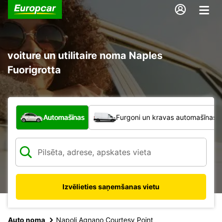
voiture un utilitaire noma Naples
Fuorigrotta
Kāda veida transportlīdzeklis?
Automašīnas
Furgoni un kravas automašīnas
Izvēlieties saņemšanas vietu
Auto noma
Napoli Agnano Courtesy Point