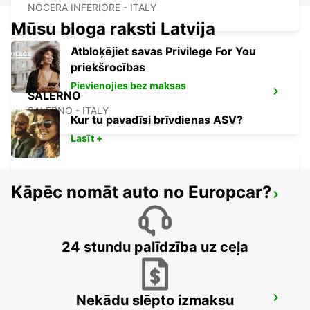
NOCERA INFERIORE - ITALY
Mūsu bloga raksti Latvija
Atbloķējiet savas Privilege For You
priekšrocības
Pievienojies bez maksas
SALERNO
SALERNO - ITALY
Kur tu pavadīsi brīvdienas ASV?
Lasīt +
Kāpēc nomāt auto no Europcar?
AVELLINO
AVELLINO - ITALY
24 stundu palīdzība uz ceļa
Nekādu slēpto izmaksu
LATINA