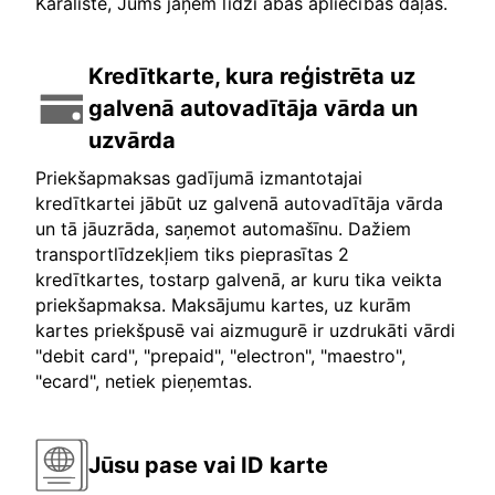
Karalistē, Jums jāņem līdzi abas apliecības daļas.
Kredītkarte, kura reģistrēta uz
galvenā autovadītāja vārda un
uzvārda
Priekšapmaksas gadījumā izmantotajai
kredītkartei jābūt uz galvenā autovadītāja vārda
un tā jāuzrāda, saņemot automašīnu. Dažiem
transportlīdzekļiem tiks pieprasītas 2
kredītkartes, tostarp galvenā, ar kuru tika veikta
priekšapmaksa. Maksājumu kartes, uz kurām
kartes priekšpusē vai aizmugurē ir uzdrukāti vārdi
"debit card", "prepaid", "electron", "maestro",
"ecard", netiek pieņemtas.
Jūsu pase vai ID karte