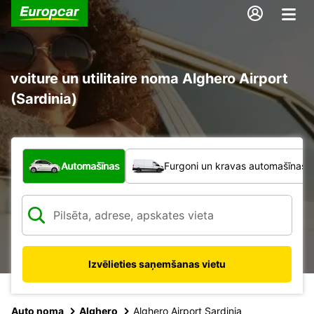
voiture un utilitaire noma Alghero Airport
(Sardinia)
Kāda veida transportlīdzeklis?
Automašīnas
Furgoni un kravas automašīnas
Izvēlieties saņemšanas vietu
Auto noma
Alghero
Alghero Airport Sardinia