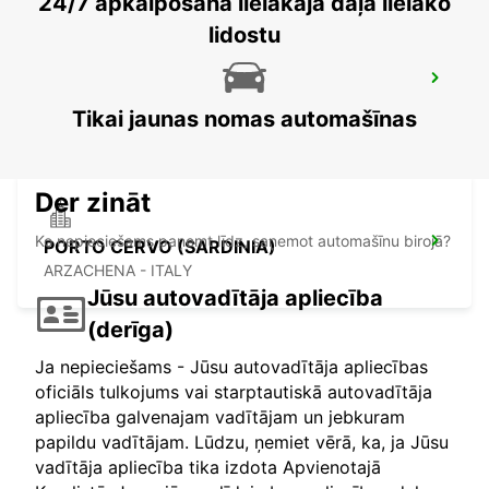
24/7 apkalpošana lielākajā daļā lielāko
lidostu
FIGARI (PORTO VECCHIO) LIDOSTA
FIGARI - FRANCE
Tikai jaunas nomas automašīnas
Der zināt
Ko nepieciešams paņemt līdz, saņemot automašīnu birojā?
PORTO CERVO (SARDINIA)
ARZACHENA - ITALY
Jūsu autovadītāja apliecība
(derīga)
Ja nepieciešams - Jūsu autovadītāja apliecības
oficiāls tulkojums vai starptautiskā autovadītāja
apliecība galvenajam vadītājam un jebkuram
papildu vadītājam. Lūdzu, ņemiet vērā, ka, ja Jūsu
vadītāja apliecība tika izdota Apvienotajā