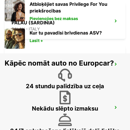
Atbloķējiet savas Privilege For You
priekšrocības
Pievienojies bez maksas
PALAU (SARDINIA)
PALAU - ITALY
Kur tu pavadīsi brīvdienas ASV?
Lasīt +
Kāpēc nomāt auto no Europcar?
BONIFACIO
BONIFACIO - FRANCE
24 stundu palīdzība uz ceļa
Nekādu slēpto izmaksu
BAIA SARDINIA (SARDINIA)
ARZACHENA - ITALY