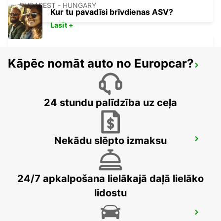
BUDAPEST - HUNGARY
Kur tu pavadīsi brīvdienas ASV?
Lasīt +
Kāpēc nomāt auto no Europcar?
PECS
PECS - HUNGARY
24 stundu palīdzība uz ceļa
Nekādu slēpto izmaksu
BUDAPEST SZENTLORINCI
BUDAPEST - HUNGARY
24/7 apkalpošana lielākajā daļā lielāko
lidostu
BUDAPEST PRIELLE