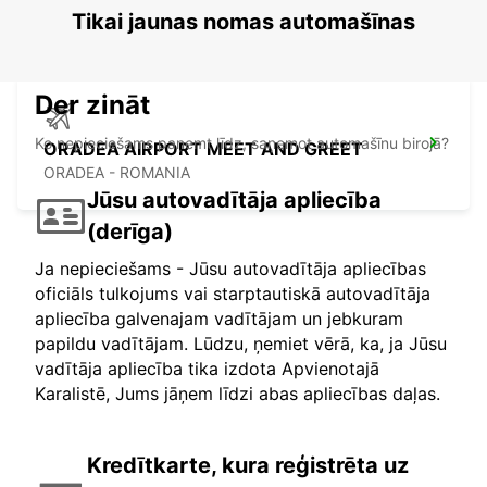
BUDAPEST - HUNGARY
Tikai jaunas nomas automašīnas
Der zināt
Ko nepieciešams paņemt līdz, saņemot automašīnu birojā?
ORADEA AIRPORT MEET AND GREET
ORADEA - ROMANIA
Jūsu autovadītāja apliecība
(derīga)
Ja nepieciešams - Jūsu autovadītāja apliecības
oficiāls tulkojums vai starptautiskā autovadītāja
apliecība galvenajam vadītājam un jebkuram
papildu vadītājam. Lūdzu, ņemiet vērā, ka, ja Jūsu
vadītāja apliecība tika izdota Apvienotajā
Karalistē, Jums jāņem līdzi abas apliecības daļas.
Kredītkarte, kura reģistrēta uz