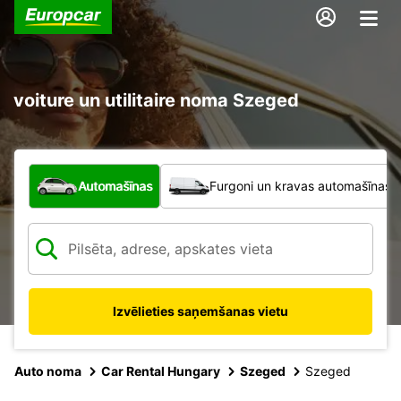
voiture un utilitaire noma Szeged
Kāda veida transportlīdzeklis?
Automašīnas
Furgoni un kravas automašīnas
Izvēlieties saņemšanas vietu
Auto noma
Car Rental Hungary
Szeged
Szeged