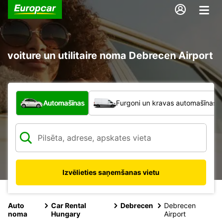
voiture un utilitaire noma Debrecen Airport
Kāda veida transportlīdzeklis?
Automašīnas
Furgoni un kravas automašīnas
Izvēlieties saņemšanas vietu
Auto
Car Rental
Debrecen
Debrecen
noma
Hungary
Airport