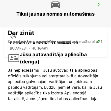
CLUJ NAPOCA AIRPORT
CLUJ NAPOCA - ROMANIA
Tikai jaunas nomas automašīnas
Der zināt
Ko nepieciešams paņemt līdz, saņemot automašīnu birojā?
BUDAPEST AIRPORT TERMINAL 2B
BUDAPEST - HUNGARY
Jūsu autovadītāja apliecība
(derīga)
Ja nepieciešams - Jūsu autovadītāja apliecības
oficiāls tulkojums vai starptautiskā autovadītāja
apliecība galvenajam vadītājam un jebkuram
papildu vadītājam. Lūdzu, ņemiet vērā, ka, ja Jūsu
vadītāja apliecība tika izdota Apvienotajā
Karalistē, Jums jāņem līdzi abas apliecības daļas.