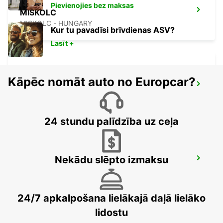
Pievienojies bez maksas
MISKOLC
MISKOLC - HUNGARY
Kur tu pavadīsi brīvdienas ASV?
Lasīt +
Kāpēc nomāt auto no Europcar?
KOSICE AIRPORT
KOSICE - SLOVAK REPUBLIC
24 stundu palīdzība uz ceļa
Nekādu slēpto izmaksu
KECSKEMET
KECSKEMET - HUNGARY
24/7 apkalpošana lielākajā daļā lielāko
lidostu