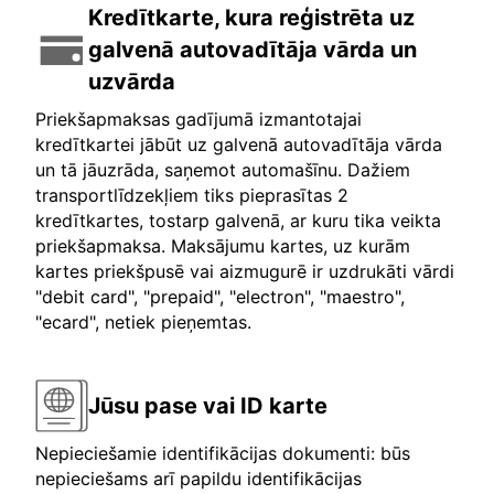
Kredītkarte, kura reģistrēta uz
galvenā autovadītāja vārda un
uzvārda
Priekšapmaksas gadījumā izmantotajai
kredītkartei jābūt uz galvenā autovadītāja vārda
un tā jāuzrāda, saņemot automašīnu. Dažiem
transportlīdzekļiem tiks pieprasītas 2
kredītkartes, tostarp galvenā, ar kuru tika veikta
priekšapmaksa. Maksājumu kartes, uz kurām
kartes priekšpusē vai aizmugurē ir uzdrukāti vārdi
"debit card", "prepaid", "electron", "maestro",
"ecard", netiek pieņemtas.
Jūsu pase vai ID karte
Nepieciešamie identifikācijas dokumenti: būs
nepieciešams arī papildu identifikācijas