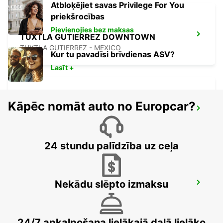
Atbloķējiet savas Privilege For You
priekšrocības
Pievienojies bez maksas
TUXTLA GUTIERREZ DOWNTOWN
TUXTLA GUTIERREZ - MEXICO
Kur tu pavadīsi brīvdienas ASV?
Lasīt +
Kāpēc nomāt auto no Europcar?
VILLAHERMOSA AIRPORT
VILLAHERMOSA - MEXICO
24 stundu palīdzība uz ceļa
Nekādu slēpto izmaksu
CIUDAD DEL CARMEN INTL AIRPORT
CIUDAD DEL CARMEN - MEXICO
24/7 apkalpošana lielākajā daļā lielāko