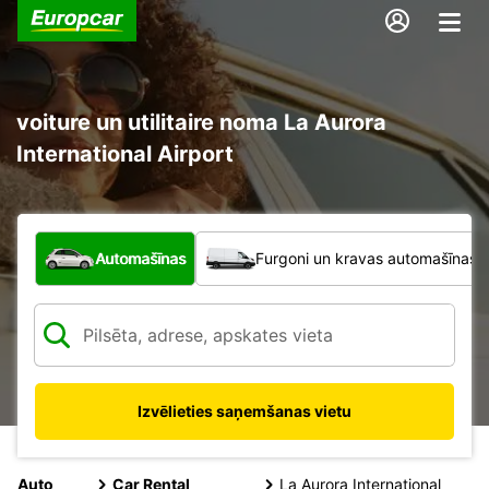
voiture un utilitaire noma La Aurora
International Airport
Kāda veida transportlīdzeklis?
Automašīnas
Furgoni un kravas automašīnas
Izvēlieties saņemšanas vietu
Auto
Car Rental
La Aurora International