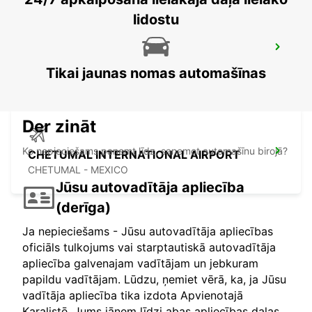
lidostu
CIUDAD DEL CARMEN DOWNTOWN
CIUDAD DEL CARMEN - MEXICO
Tikai jaunas nomas automašīnas
Der zināt
Ko nepieciešams paņemt līdz, saņemot automašīnu birojā?
CHETUMAL INTERNATIONAL AIRPORT
CHETUMAL - MEXICO
Jūsu autovadītāja apliecība
(derīga)
Ja nepieciešams - Jūsu autovadītāja apliecības
oficiāls tulkojums vai starptautiskā autovadītāja
apliecība galvenajam vadītājam un jebkuram
papildu vadītājam. Lūdzu, ņemiet vērā, ka, ja Jūsu
vadītāja apliecība tika izdota Apvienotajā
Karalistē, Jums jāņem līdzi abas apliecības daļas.