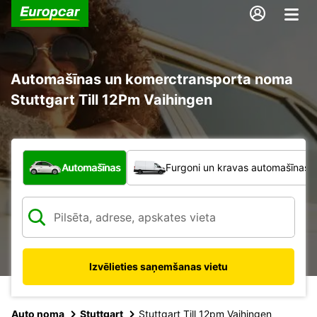
Automašīnas un komerctransporta noma
Stuttgart Till 12Pm Vaihingen
Kāda veida transportlīdzeklis?
Automašīnas
Furgoni un kravas automašīnas
Izvēlieties saņemšanas vietu
Auto noma
Stuttgart
Stuttgart Till 12pm Vaihingen