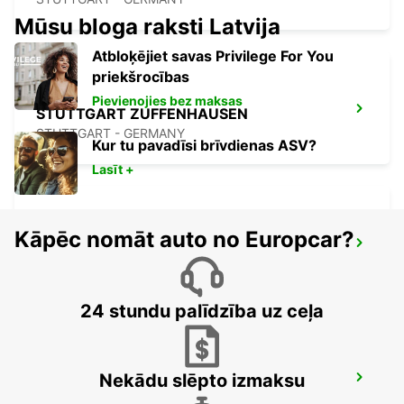
Mūsu bloga raksti Latvija
Atbloķējiet savas Privilege For You
priekšrocības
Pievienojies bez maksas
STUTTGART ZUFFENHAUSEN
STUTTGART - GERMANY
Kur tu pavadīsi brīvdienas ASV?
Lasīt +
Kāpēc nomāt auto no Europcar?
ESSLINGEN
ESSLINGEN - GERMANY
24 stundu palīdzība uz ceļa
Nekādu slēpto izmaksu
WAIBLINGEN
WAIBLINGEN - GERMANY