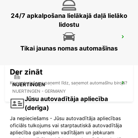
24/7 apkalpošana lielākajā daļā lielāko
lidostu
LUDWIGSBURG
LUDWIGSBURG - GERMANY
Tikai jaunas nomas automašīnas
Der zināt
Ko nepieciešams paņemt līdz, saņemot automašīnu birojā?
NUERTINGEN
NUERTINGEN - GERMANY
Jūsu autovadītāja apliecība
(derīga)
Ja nepieciešams - Jūsu autovadītāja apliecības
oficiāls tulkojums vai starptautiskā autovadītāja
apliecība galvenajam vadītājam un jebkuram