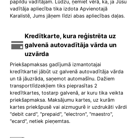
papildu vadītājam. Lūdzu, ņemiet vērā, ka, ja Jūsu
vadītāja apliecība tika izdota Apvienotajā
Karalistē, Jums jāņem līdzi abas apliecības daļas.
Kredītkarte, kura reģistrēta uz
galvenā autovadītāja vārda un
uzvārda
Priekšapmaksas gadījumā izmantotajai
kredītkartei jābūt uz galvenā autovadītāja vārda
un tā jāuzrāda, saņemot automašīnu. Dažiem
transportlīdzekļiem tiks pieprasītas 2
kredītkartes, tostarp galvenā, ar kuru tika veikta
priekšapmaksa. Maksājumu kartes, uz kurām
kartes priekšpusē vai aizmugurē ir uzdrukāti vārdi
"debit card", "prepaid", "electron", "maestro",
"ecard", netiek pieņemtas.