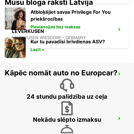
Mūsu bloga raksti Latvija
Atbloķējiet savas Privilege For You
priekšrocības
Pievienojies bez maksas
LEVERKUSEN
LEVERKUSEN WIESDORF - GERMANY
Kur tu pavadīsi brīvdienas ASV?
Lasīt +
Kāpēc nomāt auto no Europcar?
BERGISCH GLADBACH
BERGISCH-GLADBACH - GERMANY
24 stundu palīdzība uz ceļa
Nekādu slēpto izmaksu
COLOGNE HOLWEIDE
KOELN - GERMANY