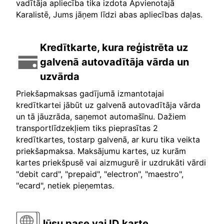
vadītāja apliecība tika izdota Apvienotajā
Karalistē, Jums jāņem līdzi abas apliecības daļas.
Kredītkarte, kura reģistrēta uz
galvenā autovadītāja vārda un
uzvārda
Priekšapmaksas gadījumā izmantotajai
kredītkartei jābūt uz galvenā autovadītāja vārda
un tā jāuzrāda, saņemot automašīnu. Dažiem
transportlīdzekļiem tiks pieprasītas 2
kredītkartes, tostarp galvenā, ar kuru tika veikta
priekšapmaksa. Maksājumu kartes, uz kurām
kartes priekšpusē vai aizmugurē ir uzdrukāti vārdi
"debit card", "prepaid", "electron", "maestro",
"ecard", netiek pieņemtas.
Jūsu pase vai ID karte