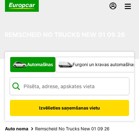
REMSCHEID NO TRUCKS NEW 01 09 26
Kāda veida transportlīdzeklis?
Automašīnas
Furgoni un kravas automašīnas
Izvēlieties saņemšanas vietu
Auto noma
Remscheid No Trucks New 01 09 26