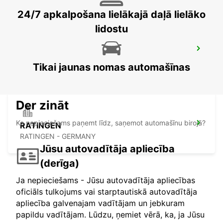
24/7 apkalpošana lielākajā daļā lielāko
lidostu
HAGEN
HAGEN - GERMANY
Tikai jaunas nomas automašīnas
Der zināt
Ko nepieciešams paņemt līdz, saņemot automašīnu birojā?
RATINGEN
RATINGEN - GERMANY
Jūsu autovadītāja apliecība
(derīga)
Ja nepieciešams - Jūsu autovadītāja apliecības
oficiāls tulkojums vai starptautiskā autovadītāja
apliecība galvenajam vadītājam un jebkuram
papildu vadītājam. Lūdzu, ņemiet vērā, ka, ja Jūsu