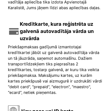
vadītāja apliecība tika izdota Apvienotajā
Karalistē, Jums jāņem līdzi abas apliecības daļas.
Kredītkarte, kura reģistrēta uz
galvenā autovadītāja vārda un
uzvārda
Priekšapmaksas gadījumā izmantotajai
kredītkartei jābūt uz galvenā autovadītāja vārda
un tā jāuzrāda, saņemot automašīnu. Dažiem
transportlīdzekļiem tiks pieprasītas 2
kredītkartes, tostarp galvenā, ar kuru tika veikta
priekšapmaksa. Maksājumu kartes, uz kurām
kartes priekšpusē vai aizmugurē ir uzdrukāti vārdi
"debit card", "prepaid", "electron", "maestro",
"ecard", netiek pieņemtas.