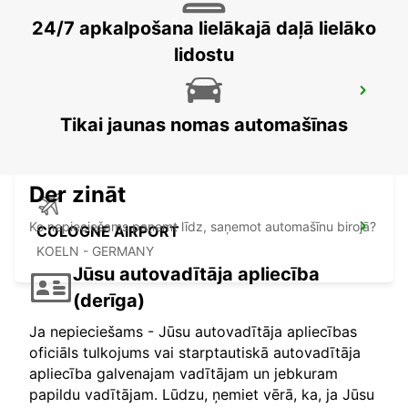
24/7 apkalpošana lielākajā daļā lielāko
lidostu
FRECHEN
FRECHEN - GERMANY
Tikai jaunas nomas automašīnas
Der zināt
Ko nepieciešams paņemt līdz, saņemot automašīnu birojā?
COLOGNE AIRPORT
KOELN - GERMANY
Jūsu autovadītāja apliecība
(derīga)
Ja nepieciešams - Jūsu autovadītāja apliecības
oficiāls tulkojums vai starptautiskā autovadītāja
apliecība galvenajam vadītājam un jebkuram
papildu vadītājam. Lūdzu, ņemiet vērā, ka, ja Jūsu