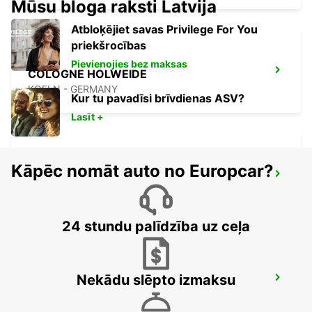
Mūsu bloga raksti Latvija
Atbloķējiet savas Privilege For You
priekšrocības
Pievienojies bez maksas
COLOGNE HOLWEIDE
KOELN - GERMANY
Kur tu pavadīsi brīvdienas ASV?
Lasīt +
Kāpēc nomāt auto no Europcar?
LEVERKUSEN
LEVERKUSEN WIESDORF - GERMANY
24 stundu palīdzība uz ceļa
Nekādu slēpto izmaksu
BERGISCH GLADBACH
BERGISCH-GLADBACH - GERMANY