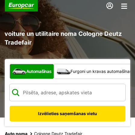
voiture un utilitaire noma Cologne Deutz
Tradefair
Kāda veida transportlīdzeklis?
Automašīnas
Furgoni un kravas automašīnas
Izvēlieties saņemšanas vietu
Auto noma
Cologne Deutz Tradefair