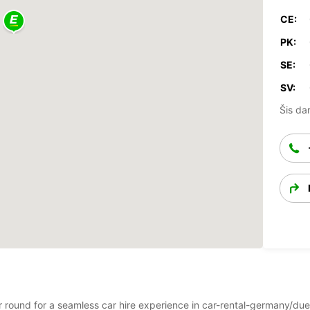
CE:
PK:
SE:
SV:
Šis dar
ear round for a seamless car hire experience in car-rental-germany/du