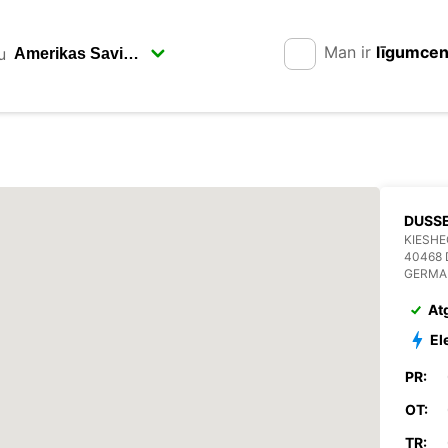
Man ir
līgumce
u
DUSS
KIESHE
40468
GERMA
At
El
PR:
OT:
TR: