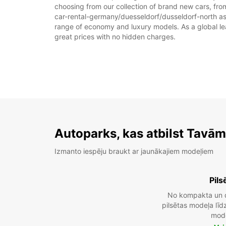
choosing from our collection of brand new cars, fro
car-rental-germany/duesseldorf/dusseldorf-north as pa
range of economy and luxury models. As a global leade
great prices with no hidden charges.
Autoparks, kas atbilst Tavā
Izmanto iespēju braukt ar jaunākajiem modeļiem
Pils
No kompakta un 
pilsētas modeļa lī
mod