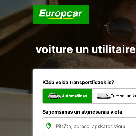
voiture un utilitai
Kāda veida transportlīdzeklis?
Automašīnas
Furgoni un k
Saņemšanas un atgriešanas vieta