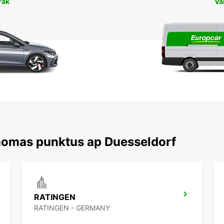
rāk
Va
nomas punktus ap Duesseldorf
RATINGEN
RATINGEN - GERMANY