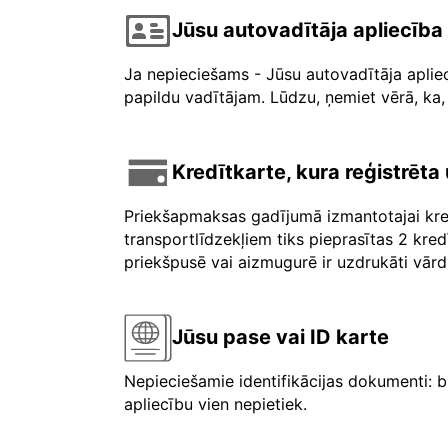
Jūsu autovadītāja apliecība
Ja nepieciešams - Jūsu autovadītāja aplie
papildu vadītājam. Lūdzu, ņemiet vērā, ka, 
Kredītkarte, kura reģistrēt
Priekšapmaksas gadījumā izmantotajai kre
transportlīdzekļiem tiks pieprasītas 2 kre
priekšpusē vai aizmugurē ir uzdrukāti vārdi 
Jūsu pase vai ID karte
Nepieciešamie identifikācijas dokumenti: b
apliecību vien nepietiek.