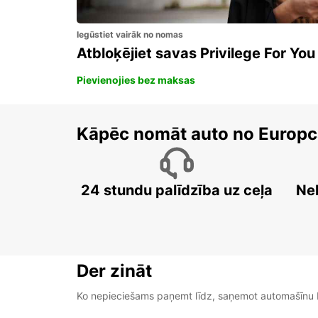
Iegūstiet vairāk no nomas
Atbloķējiet savas Privilege For You
Pievienojies bez maksas
Kāpēc nomāt auto no Europc
24 stundu palīdzība uz ceļa
Ne
Der zināt
Ko nepieciešams paņemt līdz, saņemot automašīnu b