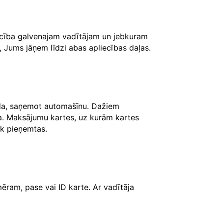
iecība galvenajam vadītājam un jebkuram
, Jums jāņem līdzi abas apliecības daļas.
āda, saņemot automašīnu. Dažiem
ksa. Maksājumu kartes, uz kurām kartes
iek pieņemtas.
ēram, pase vai ID karte. Ar vadītāja