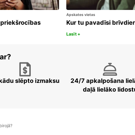
Apskates vietas
 priekšrocības
Kur tu pavadīsi brīvdi
Lasīt +
ar?
kādu slēpto izmaksu
24/7 apkalpošana liel
daļā lielāko lidost
irojā?