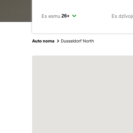
Es esmu
Es dzīvoj
Auto noma
Dusseldorf North