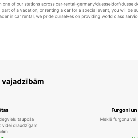
m one of our stations across car-rental-germany/duesseldorf/dusseldor
rt of a vacation, or renting a car for a special event, you will be su
r in car rental, we pride ourselves on providing world class service, 
m vajadzībām
ētas
Furgoni un
degvielu taupoša
Meklē furgonu vai
dz videi draudzīgam
elim