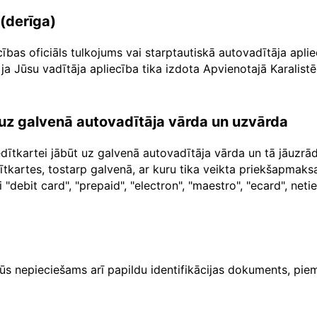
 (derīga)
cības oficiāls tulkojums vai starptautiskā autovadītāja apl
ja Jūsu vadītāja apliecība tika izdota Apvienotajā Karalistē
a uz galvenā autovadītāja vārda un uzvārda
dītkartei jābūt uz galvenā autovadītāja vārda un tā jāuzr
dītkartes, tostarp galvenā, ar kuru tika veikta priekšapma
"debit card", "prepaid", "electron", "maestro", "ecard", net
ūs nepieciešams arī papildu identifikācijas dokuments, piem