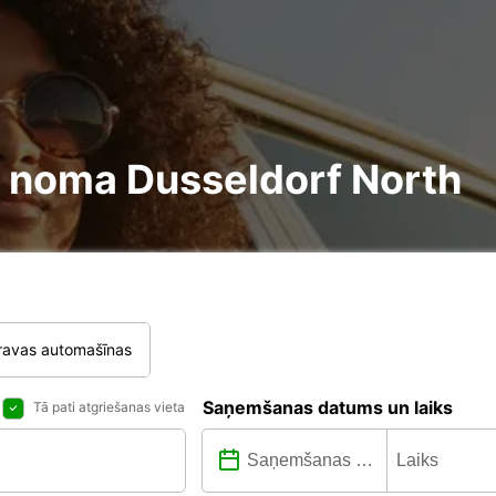
re noma Dusseldorf North
ravas automašīnas
Saņemšanas datums un laiks
Tā pati atgriešanas vieta