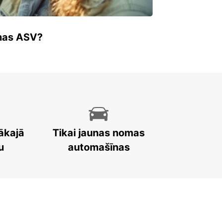
enas ASV?
ākajā
Tikai jaunas nomas
u
automašīnas