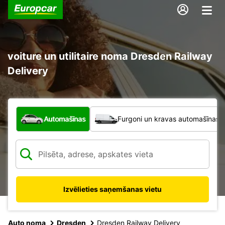
voiture un utilitaire noma Dresden Railway
Delivery
Kāda veida transportlīdzeklis?
Automašīnas
Furgoni un kravas automašīnas
Izvēlieties saņemšanas vietu
Auto noma
Dresden
Dresden Railway Delivery