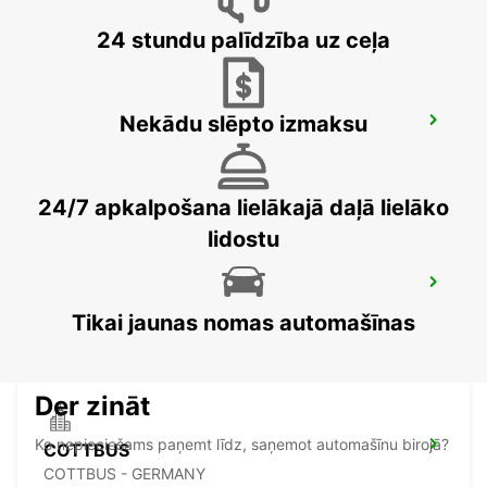
24 stundu palīdzība uz ceļa
Nekādu slēpto izmaksu
BAUTZEN
BAUTZEN - GERMANY
24/7 apkalpošana lielākajā daļā lielāko
lidostu
CHEMNITZ
CHEMNITZ - GERMANY
Tikai jaunas nomas automašīnas
Der zināt
Ko nepieciešams paņemt līdz, saņemot automašīnu birojā?
COTTBUS
COTTBUS - GERMANY