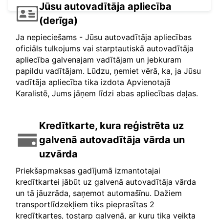
Jūsu autovadītāja apliecība
(derīga)
Ja nepieciešams - Jūsu autovadītāja apliecības
oficiāls tulkojums vai starptautiskā autovadītāja
apliecība galvenajam vadītājam un jebkuram
papildu vadītājam. Lūdzu, ņemiet vērā, ka, ja Jūsu
vadītāja apliecība tika izdota Apvienotajā
Karalistē, Jums jāņem līdzi abas apliecības daļas.
Kredītkarte, kura reģistrēta uz
galvenā autovadītāja vārda un
uzvārda
Priekšapmaksas gadījumā izmantotajai
kredītkartei jābūt uz galvenā autovadītāja vārda
un tā jāuzrāda, saņemot automašīnu. Dažiem
transportlīdzekļiem tiks pieprasītas 2
kredītkartes, tostarp galvenā, ar kuru tika veikta