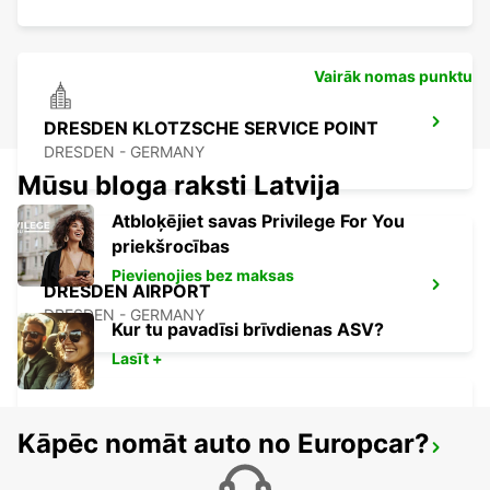
Vairāk nomas punktu
DRESDEN KLOTZSCHE SERVICE POINT
DRESDEN - GERMANY
Mūsu bloga raksti Latvija
Atbloķējiet savas Privilege For You
priekšrocības
Pievienojies bez maksas
DRESDEN AIRPORT
DRESDEN - GERMANY
Kur tu pavadīsi brīvdienas ASV?
Lasīt +
Kāpēc nomāt auto no Europcar?
FREIBERG
FREIBERG / SACHSEN - GERMANY