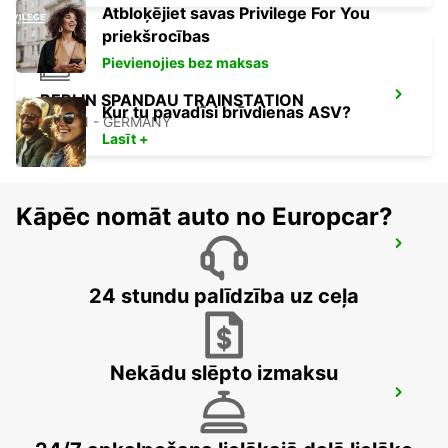
Atbloķējiet savas Privilege For You
priekšrocības
Pievienojies bez maksas
BERLIN SPANDAU TRAINSTATION
Kur tu pavadīsi brīvdienas ASV?
BERLIN - GERMANY
Lasīt +
Kāpēc nomāt auto no Europcar?
BERLIN SPANDAU
BERLIN - GERMANY
24 stundu palīdzība uz ceļa
Nekādu slēpto izmaksu
BERLIN LICHTENBERG
BERLIN - GERMANY