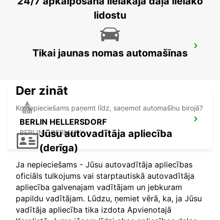
24/7 apkalpošana lielākajā daļā lielāko
lidostu
BERLIN ADLERSHOF
Tikai jaunas nomas automašīnas
BERLIN - GERMANY
Der zināt
Ko nepieciešams paņemt līdz, saņemot automašīnu birojā?
BERLIN HELLERSDORF
Jūsu autovadītāja apliecība
BERLIN - GERMANY
(derīga)
Ja nepieciešams - Jūsu autovadītāja apliecības
oficiāls tulkojums vai starptautiskā autovadītāja
apliecība galvenajam vadītājam un jebkuram
papildu vadītājam. Lūdzu, ņemiet vērā, ka, ja Jūsu
vadītāja apliecība tika izdota Apvienotajā