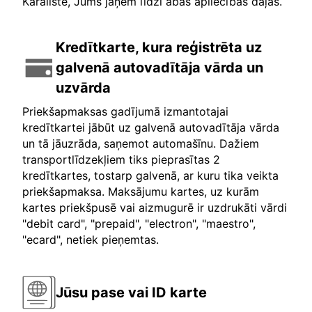
Karalistē, Jums jāņem līdzi abas apliecības daļas.
Kredītkarte, kura reģistrēta uz
galvenā autovadītāja vārda un
uzvārda
Priekšapmaksas gadījumā izmantotajai
kredītkartei jābūt uz galvenā autovadītāja vārda
un tā jāuzrāda, saņemot automašīnu. Dažiem
transportlīdzekļiem tiks pieprasītas 2
kredītkartes, tostarp galvenā, ar kuru tika veikta
priekšapmaksa. Maksājumu kartes, uz kurām
kartes priekšpusē vai aizmugurē ir uzdrukāti vārdi
"debit card", "prepaid", "electron", "maestro",
"ecard", netiek pieņemtas.
Jūsu pase vai ID karte