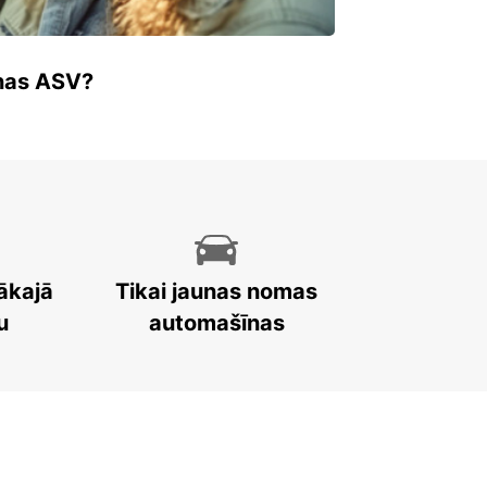
enas ASV?
ākajā
Tikai jaunas nomas
u
automašīnas