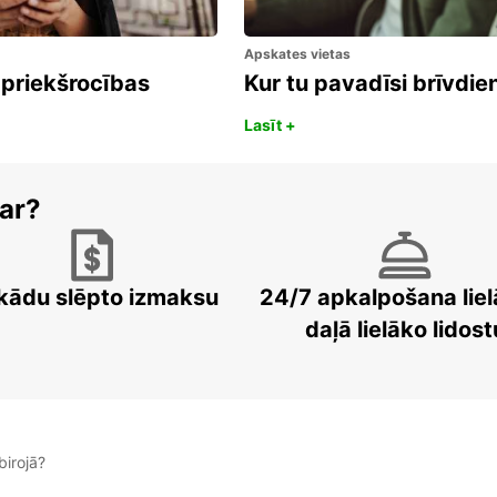
Apskates vietas
 priekšrocības
Kur tu pavadīsi brīvdi
Lasīt +
ar?
kādu slēpto izmaksu
24/7 apkalpošana liel
daļā lielāko lidost
irojā?