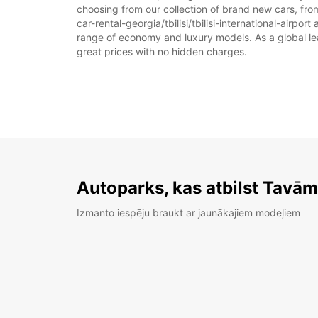
choosing from our collection of brand new cars, from o
car-rental-georgia/tbilisi/tbilisi-international-airpor
range of economy and luxury models. As a global leade
great prices with no hidden charges.
Autoparks, kas atbilst Tavā
Izmanto iespēju braukt ar jaunākajiem modeļiem