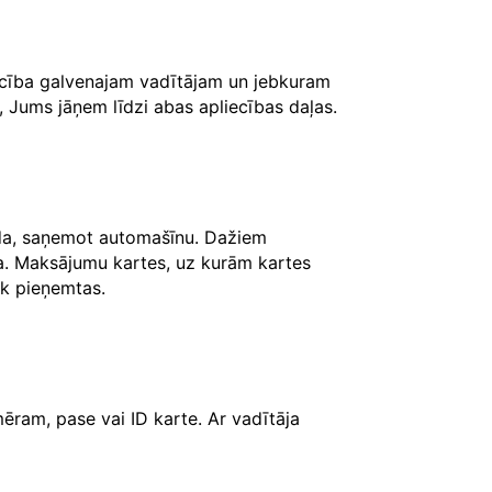
iecība galvenajam vadītājam un jebkuram
, Jums jāņem līdzi abas apliecības daļas.
āda, saņemot automašīnu. Dažiem
ksa. Maksājumu kartes, uz kurām kartes
iek pieņemtas.
ēram, pase vai ID karte. Ar vadītāja