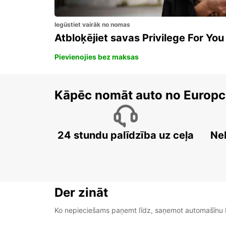
Iegūstiet vairāk no nomas
Atbloķējiet savas Privilege For You
Pievienojies bez maksas
Kāpēc nomāt auto no Europc
24 stundu palīdzība uz ceļa
Ne
Der zināt
Ko nepieciešams paņemt līdz, saņemot automašīnu b