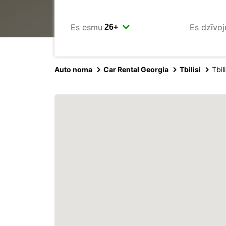
Es esmu
Es dzīvoj
Auto noma
Car Rental Georgia
Tbilisi
Tbil