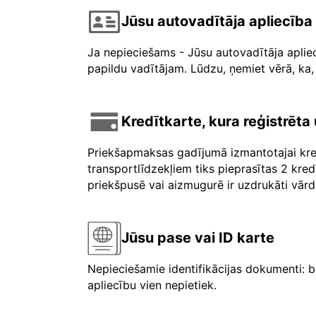
Jūsu autovadītāja apliecība
Ja nepieciešams - Jūsu autovadītāja aplie
papildu vadītājam. Lūdzu, ņemiet vērā, ka, 
Kredītkarte, kura reģistrēt
Priekšapmaksas gadījumā izmantotajai kre
transportlīdzekļiem tiks pieprasītas 2 kre
priekšpusē vai aizmugurē ir uzdrukāti vārdi 
Jūsu pase vai ID karte
Nepieciešamie identifikācijas dokumenti: b
apliecību vien nepietiek.