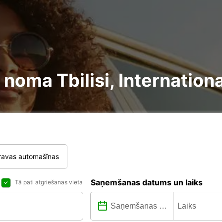
re noma Tbilisi, Internation
ravas automašīnas
Saņemšanas datums un laiks
Tā pati atgriešanas vieta