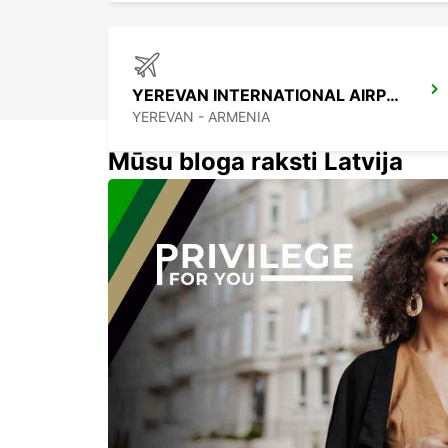
YEREVAN INTERNATIONAL AIRPORT
YEREVAN - ARMENIA
Mūsu bloga raksti Latvija
MEDJUGORJE MEET AND GREET
MEDJUGORJE - BOSNIA AND HERZEGOVINA