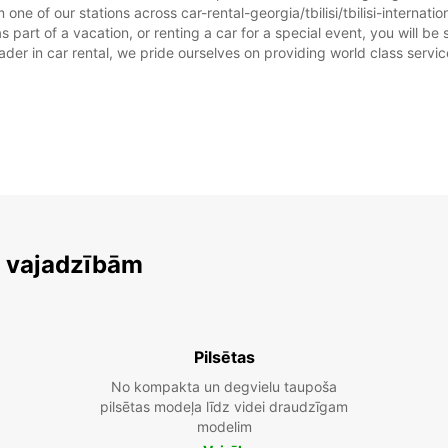
ne of our stations across car-rental-georgia/tbilisi/tbilisi-internatio
t as part of a vacation, or renting a car for a special event, you will b
r in car rental, we pride ourselves on providing world class service, 
m vajadzībām
Pilsētas
No kompakta un degvielu taupoša
pilsētas modeļa līdz videi draudzīgam
modelim