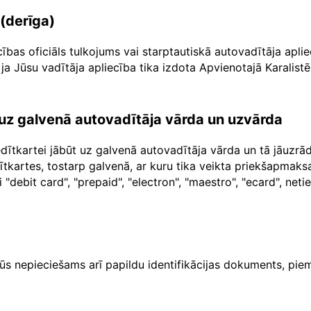
 (derīga)
cības oficiāls tulkojums vai starptautiskā autovadītāja apl
ja Jūsu vadītāja apliecība tika izdota Apvienotajā Karalistē
a uz galvenā autovadītāja vārda un uzvārda
dītkartei jābūt uz galvenā autovadītāja vārda un tā jāuzr
dītkartes, tostarp galvenā, ar kuru tika veikta priekšapma
"debit card", "prepaid", "electron", "maestro", "ecard", net
ūs nepieciešams arī papildu identifikācijas dokuments, piem