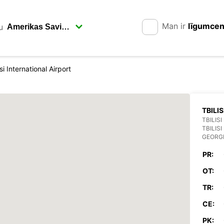
Man ir
līgumce
u
isi International Airport
TBILI
TBILIS
TBILISI
GEORG
PR:
OT:
TR:
CE:
PK: