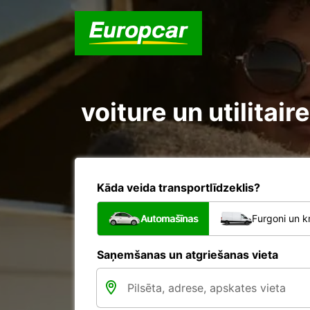
voiture un utilitai
Kāda veida transportlīdzeklis?
Automašīnas
Furgoni un k
Saņemšanas un atgriešanas vieta