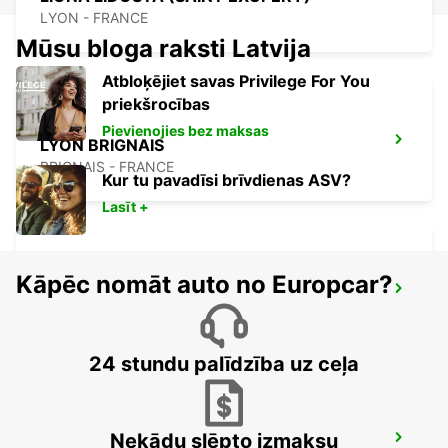
LYON - FRANCE
Mūsu bloga raksti Latvija
Atbloķējiet savas Privilege For You
priekšrocības
Pievienojies bez maksas
LYON BRIGNAIS
BRIGNAIS - FRANCE
Kur tu pavadīsi brīvdienas ASV?
Lasīt +
Kāpēc nomāt auto no Europcar?
VILLEFRANCHE-SUR-SAONE
VILLEFRANCHE SUR SAONE - FRANCE
24 stundu palīdzība uz ceļa
Nekādu slēpto izmaksu
SAINT-ETIENNE