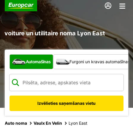
voiture un utilitaire noma Lyon East
Kāda veida transportlīdzeklis?
Automašīnas
Furgoni un kravas automašīnas
Izvēlieties saņemšanas vietu
Auto noma
Vaulx En Velin
Lyon East