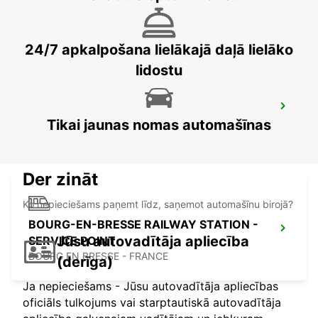
SAINT ETIENNE - FRANCE
24/7 apkalpošana lielākajā daļā lielāko
lidostu
SAINT-ETIENNE RAILWAY STATION -
SERVICE POINT
Tikai jaunas nomas automašīnas
ST ETIENNE - FRANCE
Der zināt
Ko nepieciešams paņemt līdz, saņemot automašīnu birojā?
BOURG-EN-BRESSE RAILWAY STATION -
Jūsu autovadītāja apliecība
SERVICE POINT
BOURG EN BRESSE - FRANCE
(derīga)
Ja nepieciešams - Jūsu autovadītāja apliecības
oficiāls tulkojums vai starptautiskā autovadītāja