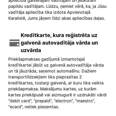
apliecība galvenajam vadītājam un jebkuram
papildu vadītājam. Lūdzu, ņemiet vērā, ka, ja Jūsu
vadītāja apliecība tika izdota Apvienotajā
Karalistē, Jums jāņem līdzi abas apliecības daļas.
Kredītkarte, kura reģistrēta uz
galvenā autovadītāja vārda un
uzvārda
Priekšapmaksas gadījumā izmantotajai
kredītkartei jābūt uz galvenā autovadītāja vārda
un tā jāuzrāda, saņemot automašīnu. Dažiem
transportlīdzekļiem tiks pieprasītas 2
kredītkartes, tostarp galvenā, ar kuru tika veikta
priekšapmaksa. Maksājumu kartes, uz kurām
kartes priekšpusē vai aizmugurē ir uzdrukāti vārdi
"debit card", "prepaid", "electron", "maestro",
"ecard", netiek pieņemtas.