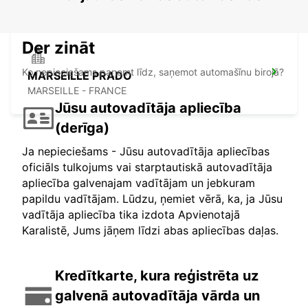
Der zināt
Ko nepieciešams paņemt līdz, saņemot automašīnu birojā?
MARSEILLE PRADO
MARSEILLE - FRANCE
Jūsu autovadītāja apliecība
(derīga)
Ja nepieciešams - Jūsu autovadītāja apliecības
oficiāls tulkojums vai starptautiskā autovadītāja
apliecība galvenajam vadītājam un jebkuram
papildu vadītājam. Lūdzu, ņemiet vērā, ka, ja Jūsu
vadītāja apliecība tika izdota Apvienotajā
Karalistē, Jums jāņem līdzi abas apliecības daļas.
Kredītkarte, kura reģistrēta uz
galvenā autovadītāja vārda un