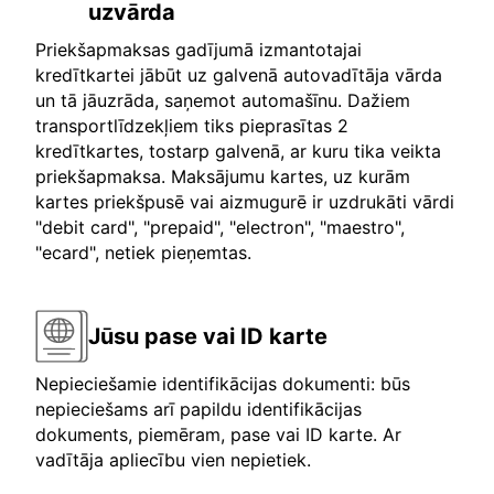
uzvārda
Priekšapmaksas gadījumā izmantotajai
kredītkartei jābūt uz galvenā autovadītāja vārda
un tā jāuzrāda, saņemot automašīnu. Dažiem
transportlīdzekļiem tiks pieprasītas 2
kredītkartes, tostarp galvenā, ar kuru tika veikta
priekšapmaksa. Maksājumu kartes, uz kurām
kartes priekšpusē vai aizmugurē ir uzdrukāti vārdi
"debit card", "prepaid", "electron", "maestro",
"ecard", netiek pieņemtas.
Jūsu pase vai ID karte
Nepieciešamie identifikācijas dokumenti: būs
nepieciešams arī papildu identifikācijas
dokuments, piemēram, pase vai ID karte. Ar
vadītāja apliecību vien nepietiek.