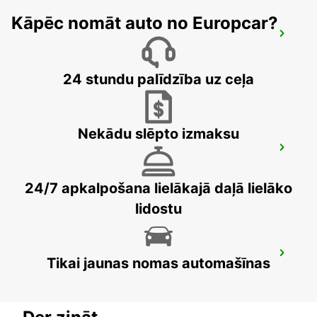
Kāpēc nomāt auto no Europcar?
PRATTELN GERBER BREAKDOWN
SERVICE
PRATTELN - SWITZERLAND
24 stundu palīdzība uz ceļa
Nekādu slēpto izmaksu
OLTEN PARKING NEUHARD
OLTEN - SWITZERLAND
24/7 apkalpošana lielākajā daļā lielāko
lidostu
SOLOTHURN ZUCHWIL AUTO WEBER
Tikai jaunas nomas automašīnas
ZUCHWIL - SWITZERLAND