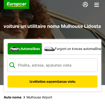
voiture un utilitaire noma Mulhouse Lidosta
Kāda veida transportlīdzeklis?
Automašīnas
Furgoni un kravas automašīnas
Izvēlieties saņemšanas vietu
Auto noma
Mulhouse Airport