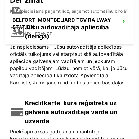
Der zināt
Ko nepieciešams paņemt līdz, saņemot automašīnu birojā?
BELFORT-MONTBELIARD TGV RAILWAY
Jūsu autovadītāja apliecība
STATION
MEROUX - FRANCE
(derīga)
Ja nepieciešams - Jūsu autovadītāja apliecības
oficiāls tulkojums vai starptautiskā autovadītāja
apliecība galvenajam vadītājam un jebkuram
papildu vadītājam. Lūdzu, ņemiet vērā, ka, ja Jūsu
vadītāja apliecība tika izdota Apvienotajā
Karalistē, Jums jāņem līdzi abas apliecības daļas.
Kredītkarte, kura reģistrēta uz
galvenā autovadītāja vārda un
uzvārda
Priekšapmaksas gadījumā izmantotajai
kredītkartei jābūt uz galvenā autovadītāja vārda