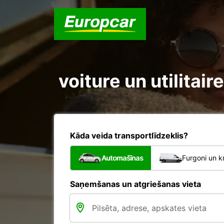
voiture un utilitai
Kāda veida transportlīdzeklis?
Automašīnas
Furgoni un k
Saņemšanas un atgriešanas vieta