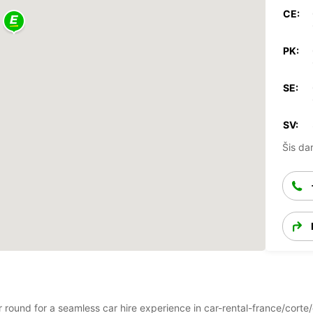
CE:
PK:
SE:
SV:
Šis dar
ar round for a seamless car hire experience in car-rental-france/cort