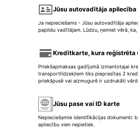
Jūsu autovadītāja apliecība
Ja nepieciešams - Jūsu autovadītāja aplie
papildu vadītājam. Lūdzu, ņemiet vērā, ka, 
Kredītkarte, kura reģistrēt
Priekšapmaksas gadījumā izmantotajai kre
transportlīdzekļiem tiks pieprasītas 2 kre
priekšpusē vai aizmugurē ir uzdrukāti vārdi 
Jūsu pase vai ID karte
Nepieciešamie identifikācijas dokumenti: b
apliecību vien nepietiek.