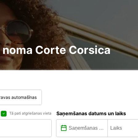
re noma Corte Corsica
ravas automašīnas
Saņemšanas datums un laiks
Tā pati atgriešanas vieta