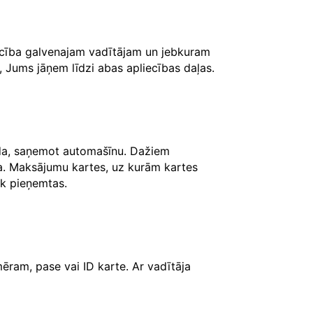
iecība galvenajam vadītājam un jebkuram
, Jums jāņem līdzi abas apliecības daļas.
āda, saņemot automašīnu. Dažiem
ksa. Maksājumu kartes, uz kurām kartes
iek pieņemtas.
ēram, pase vai ID karte. Ar vadītāja