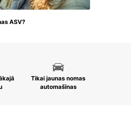
enas ASV?
ākajā
Tikai jaunas nomas
u
automašīnas