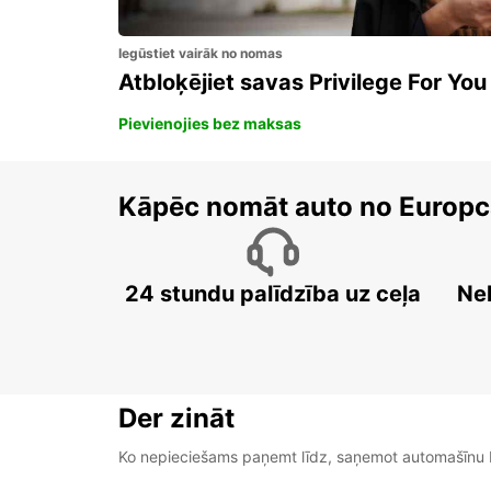
Iegūstiet vairāk no nomas
Atbloķējiet savas Privilege For You
Pievienojies bez maksas
Kāpēc nomāt auto no Europc
24 stundu palīdzība uz ceļa
Ne
Der zināt
Ko nepieciešams paņemt līdz, saņemot automašīnu b