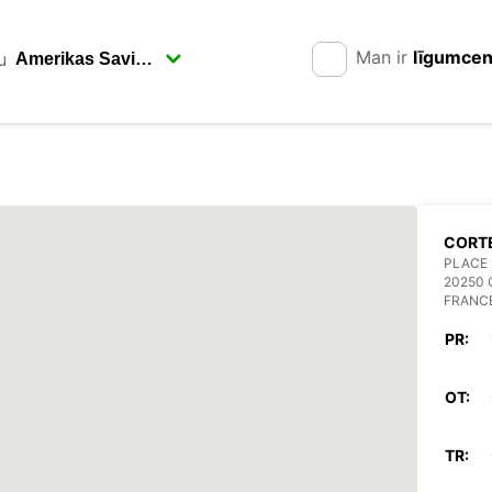
Man ir
līgumce
u
CORT
PLACE 
20250
FRANC
PR:
OT:
TR: