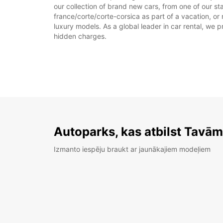
our collection of brand new cars, from one of our sta
france/corte/corte-corsica as part of a vacation, or
luxury models. As a global leader in car rental, we pr
hidden charges.
Autoparks, kas atbilst Tavā
Izmanto iespēju braukt ar jaunākajiem modeļiem