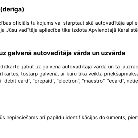
 (derīga)
cības oficiāls tulkojums vai starptautiskā autovadītāja apl
ja Jūsu vadītāja apliecība tika izdota Apvienotajā Karalistē
a uz galvenā autovadītāja vārda un uzvārda
dītkartei jābūt uz galvenā autovadītāja vārda un tā jāuzr
dītkartes, tostarp galvenā, ar kuru tika veikta priekšapma
"debit card", "prepaid", "electron", "maestro", "ecard", net
ūs nepieciešams arī papildu identifikācijas dokuments, piem