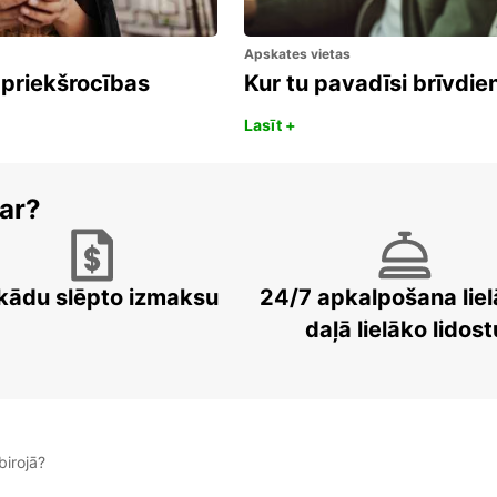
Apskates vietas
 priekšrocības
Kur tu pavadīsi brīvdi
Lasīt +
ar?
kādu slēpto izmaksu
24/7 apkalpošana liel
daļā lielāko lidost
irojā?