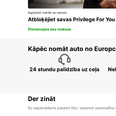
Iegūstiet vairāk no nomas
Atbloķējiet savas Privilege For You
Pievienojies bez maksas
Kāpēc nomāt auto no Europc
24 stundu palīdzība uz ceļa
Ne
Der zināt
Ko nepieciešams paņemt līdz, saņemot automašīnu b