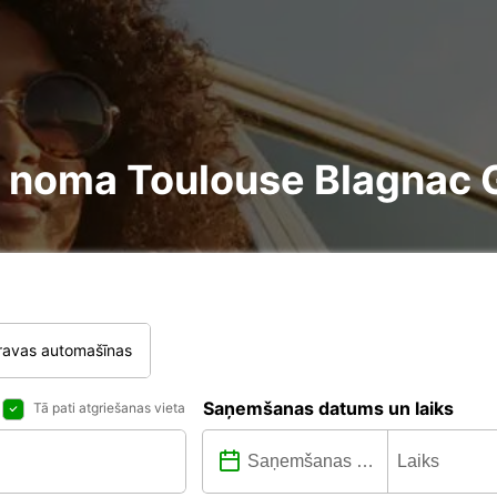
ire noma Toulouse Blagna
ravas automašīnas
Saņemšanas datums un laiks
Tā pati atgriešanas vieta