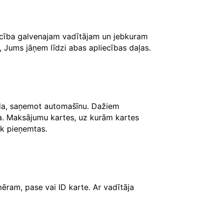
iecība galvenajam vadītājam un jebkuram
, Jums jāņem līdzi abas apliecības daļas.
āda, saņemot automašīnu. Dažiem
ksa. Maksājumu kartes, uz kurām kartes
iek pieņemtas.
ēram, pase vai ID karte. Ar vadītāja