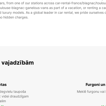
ars, from one of our stations across car-rental-france/blagnac/tou
oulouse-blagnac-ganelous-vans as part of a vacation, or renting a car 
uxury models. As a global leader in car rental, we pride ourselves on
 no hidden charges.
m vajadzībām
ētas
Furgoni un
degvielu taupoša
Meklē furgonu vai
dz videi draudzīgam
elim