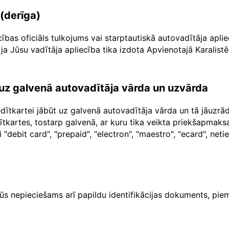
 (derīga)
cības oficiāls tulkojums vai starptautiskā autovadītāja apl
ja Jūsu vadītāja apliecība tika izdota Apvienotajā Karalistē
a uz galvenā autovadītāja vārda un uzvārda
dītkartei jābūt uz galvenā autovadītāja vārda un tā jāuzr
dītkartes, tostarp galvenā, ar kuru tika veikta priekšapma
"debit card", "prepaid", "electron", "maestro", "ecard", net
ūs nepieciešams arī papildu identifikācijas dokuments, piem