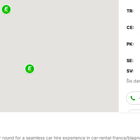
TR:
CE:
PK:
SE:
SV:
Šis dar
ear round for a seamless car hire experience in car-rental-france/bla