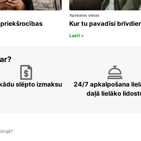
Apskates vietas
 priekšrocības
Kur tu pavadīsi brīvdi
Lasīt +
ar?
kādu slēpto izmaksu
24/7 apkalpošana liel
daļā lielāko lidost
irojā?