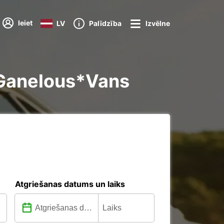
Ieiet
LV
Palīdzība
Izvēlne
c Ganelous*Vans
Atgriešanas datums un laiks