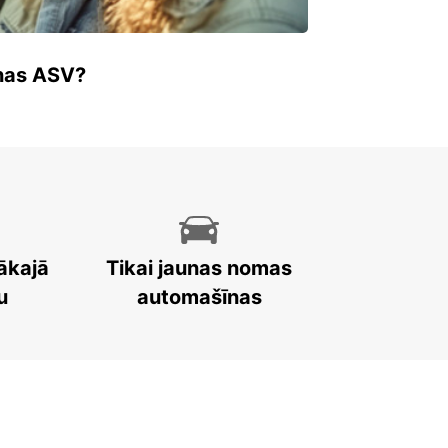
enas ASV?
ākajā
Tikai jaunas nomas
u
automašīnas