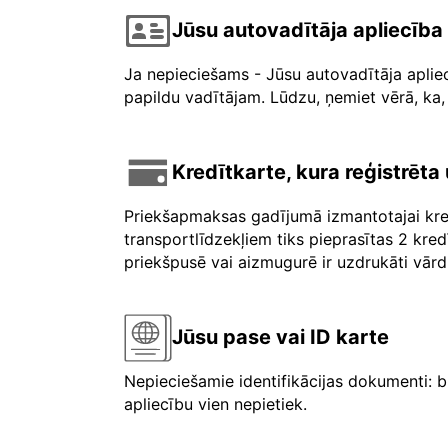
Jūsu autovadītāja apliecība
Ja nepieciešams - Jūsu autovadītāja aplie
papildu vadītājam. Lūdzu, ņemiet vērā, ka, 
Kredītkarte, kura reģistrēt
Priekšapmaksas gadījumā izmantotajai kre
transportlīdzekļiem tiks pieprasītas 2 kre
priekšpusē vai aizmugurē ir uzdrukāti vārdi 
Jūsu pase vai ID karte
Nepieciešamie identifikācijas dokumenti: b
apliecību vien nepietiek.