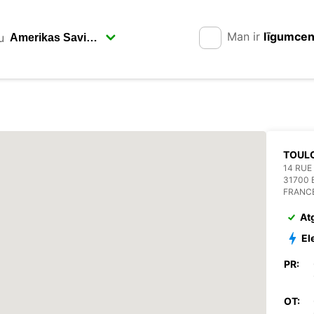
Man ir
līgumce
u
TOUL
14 RUE
31700
FRANC
At
El
PR:
OT: