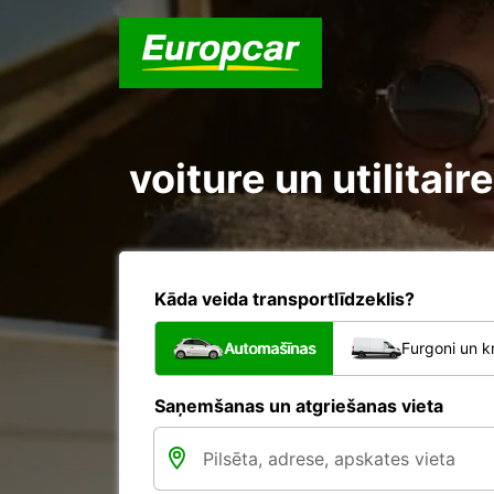
voiture un utilita
Kāda veida transportlīdzeklis?
Automašīnas
Furgoni un k
Saņemšanas un atgriešanas vieta