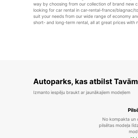
way by choosing from our collection of brand new c
looking for car rental in car-rental-france/blagnac/t
suit your needs from our wide range of economy and l
short- and long-term rental, all at great prices with
Autoparks, kas atbilst Tavā
Izmanto iespēju braukt ar jaunākajiem modeļiem
Pils
No kompakta un 
pilsētas modeļa lī
mod