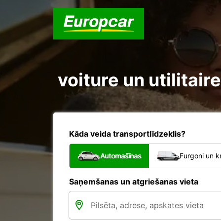
voiture un utilitai
Kāda veida transportlīdzeklis?
Automašīnas
Furgoni un k
Saņemšanas un atgriešanas vieta