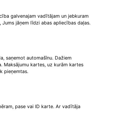
iecība galvenajam vadītājam un jebkuram
, Jums jāņem līdzi abas apliecības daļas.
āda, saņemot automašīnu. Dažiem
ksa. Maksājumu kartes, uz kurām kartes
iek pieņemtas.
ēram, pase vai ID karte. Ar vadītāja