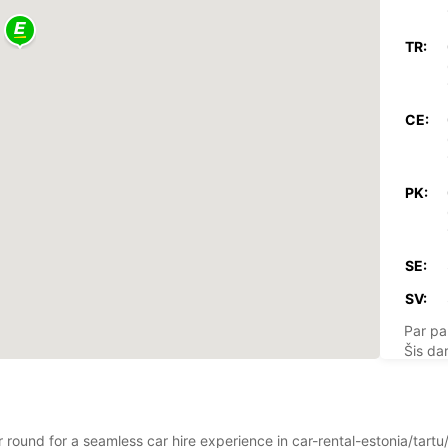
TR:
CE:
PK:
SE:
SV:
Par pa
Šis dar
ar round for a seamless car hire experience in car-rental-estonia/tart