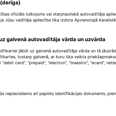
 (derīga)
cības oficiāls tulkojums vai starptautiskā autovadītāja apl
ja Jūsu vadītāja apliecība tika izdota Apvienotajā Karalistē
a uz galvenā autovadītāja vārda un uzvārda
dītkartei jābūt uz galvenā autovadītāja vārda un tā jāuzr
dītkartes, tostarp galvenā, ar kuru tika veikta priekšapma
"debit card", "prepaid", "electron", "maestro", "ecard", net
ūs nepieciešams arī papildu identifikācijas dokuments, piem