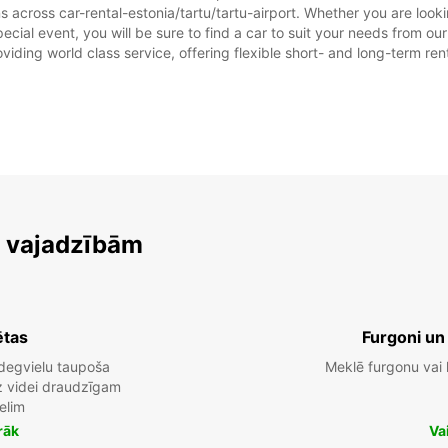
s across car-rental-estonia/tartu/tartu-airport. Whether you are lookin
 special event, you will be sure to find a car to suit your needs from
oviding world class service, offering flexible short- and long-term ren
m vajadzībām
ētas
Furgoni un
degvielu taupoša
Meklē furgonu vai
dz videi draudzīgam
elim
rāk
Va