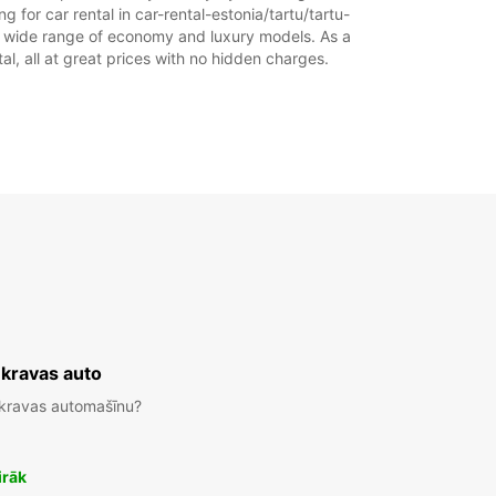
g for car rental in car-rental-estonia/tartu/tartu-
Maršruts
 our wide range of economy and luxury models. As a
tal, all at great prices with no hidden charges.
 kravas auto
 kravas automašīnu?
irāk