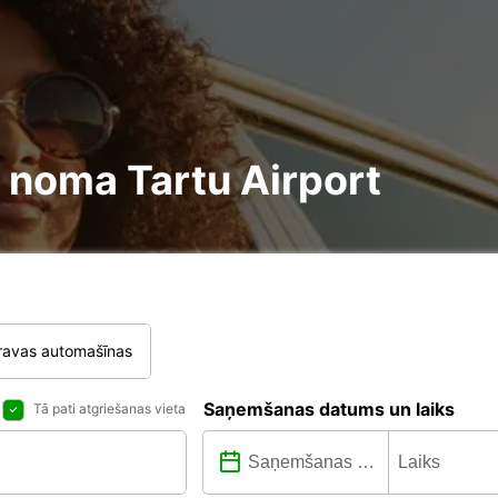
re noma Tartu Airport
ravas automašīnas
Saņemšanas datums un laiks
Tā pati atgriešanas vieta