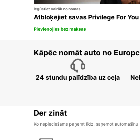
Iegūstiet vairāk no nomas
Atbloķējiet savas Privilege For You
Pievienojies bez maksas
Kāpēc nomāt auto no Europc
24 stundu palīdzība uz ceļa
Ne
Der zināt
Ko nepieciešams paņemt līdz, saņemot automašīnu b