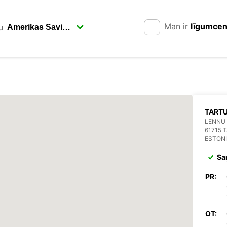
Man ir
līgumce
u
TARTU
LENNU 
61715 
ESTON
Sa
PR:
OT: