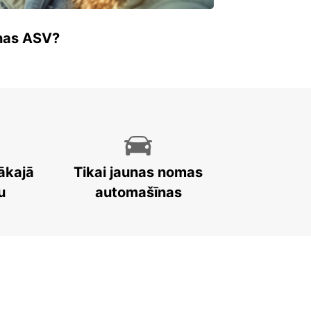
enas ASV?
ākajā
Tikai jaunas nomas
u
automašīnas