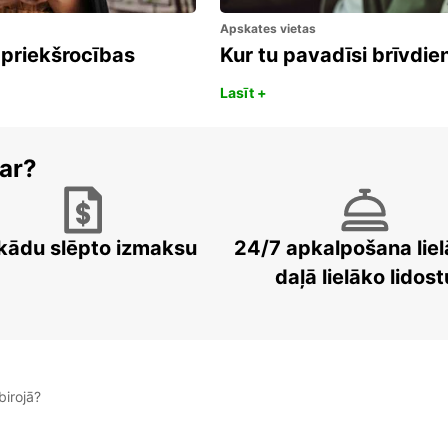
Apskates vietas
 priekšrocības
Kur tu pavadīsi brīvdi
Lasīt +
ar?
kādu slēpto izmaksu
24/7 apkalpošana liel
daļā lielāko lidost
irojā?