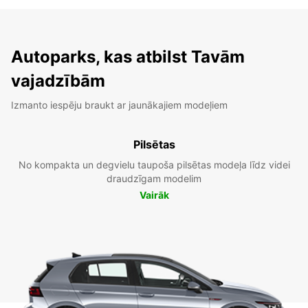
Autoparks, kas atbilst Tavām
vajadzībām
Izmanto iespēju braukt ar jaunākajiem modeļiem
Pilsētas
No kompakta un degvielu taupoša pilsētas modeļa līdz videi
draudzīgam modelim
Vairāk