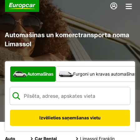
Automašīnas un komerctransporta noma
Limassol
Kāda veida transportlīdzeklis?
Automašīnas
Furgoni un kravas automašīnas
Izvēlieties saņemšanas vietu
Auto
Car Rental
Limassol Franklin