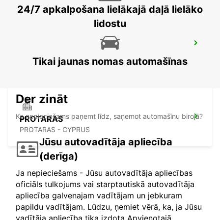
24/7 apkalpošana lielākajā daļā lielāko
lidostu
LARNACA LIDOSTA
LARNACA - CYPRUS
Tikai jaunas nomas automašīnas
Der zināt
Ko nepieciešams paņemt līdz, saņemot automašīnu birojā?
PROTARAS
PROTARAS - CYPRUS
Jūsu autovadītāja apliecība
(derīga)
Ja nepieciešams - Jūsu autovadītāja apliecības
oficiāls tulkojums vai starptautiskā autovadītāja
apliecība galvenajam vadītājam un jebkuram
papildu vadītājam. Lūdzu, ņemiet vērā, ka, ja Jūsu
vadītāja apliecība tika izdota Apvienotajā