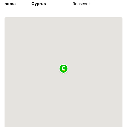
noma
Cyprus
Roosevelt