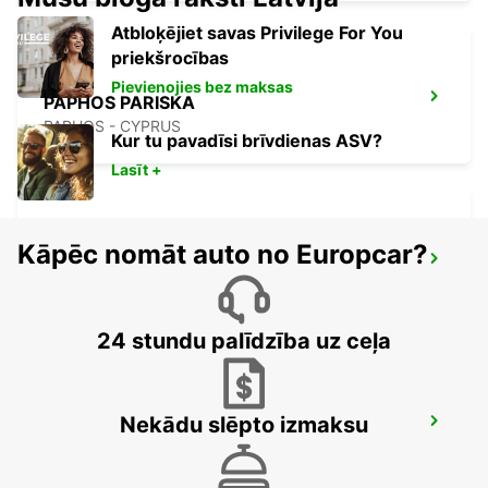
Atbloķējiet savas Privilege For You
priekšrocības
Pievienojies bez maksas
PAPHOS PARISKA
PAPHOS - CYPRUS
Kur tu pavadīsi brīvdienas ASV?
Lasīt +
Kāpēc nomāt auto no Europcar?
NICOSIA
NICOSIA - CYPRUS
24 stundu palīdzība uz ceļa
Nekādu slēpto izmaksu
LARNACA PARISKA
LARNACA - CYPRUS