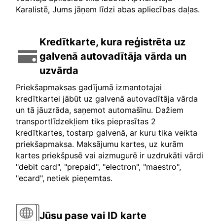
Karalistē, Jums jāņem līdzi abas apliecības daļas.
Kredītkarte, kura reģistrēta uz
galvenā autovadītāja vārda un
uzvārda
Priekšapmaksas gadījumā izmantotajai
kredītkartei jābūt uz galvenā autovadītāja vārda
un tā jāuzrāda, saņemot automašīnu. Dažiem
transportlīdzekļiem tiks pieprasītas 2
kredītkartes, tostarp galvenā, ar kuru tika veikta
priekšapmaksa. Maksājumu kartes, uz kurām
kartes priekšpusē vai aizmugurē ir uzdrukāti vārdi
"debit card", "prepaid", "electron", "maestro",
"ecard", netiek pieņemtas.
Jūsu pase vai ID karte