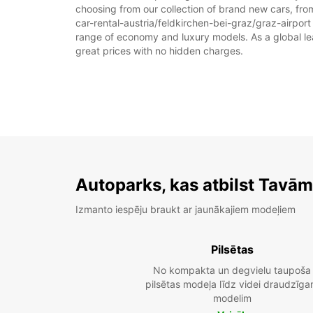
choosing from our collection of brand new cars, from
car-rental-austria/feldkirchen-bei-graz/graz-airport 
range of economy and luxury models. As a global leade
great prices with no hidden charges.
Autoparks, kas atbilst Tavā
Izmanto iespēju braukt ar jaunākajiem modeļiem
Pilsētas
No kompakta un degvielu taupoša
pilsētas modeļa līdz videi draudzīg
modelim