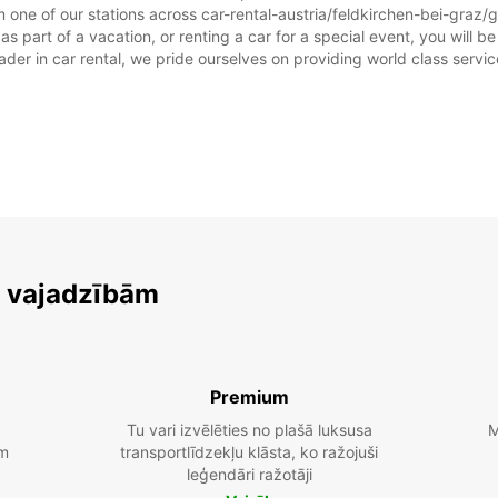
 one of our stations across car-rental-austria/feldkirchen-bei-graz/gr
as part of a vacation, or renting a car for a special event, you will b
r in car rental, we pride ourselves on providing world class service, 
m vajadzībām
Premium
Tu vari izvēlēties no plašā luksusa
M
am
transportlīdzekļu klāsta, ko ražojuši
leģendāri ražotāji