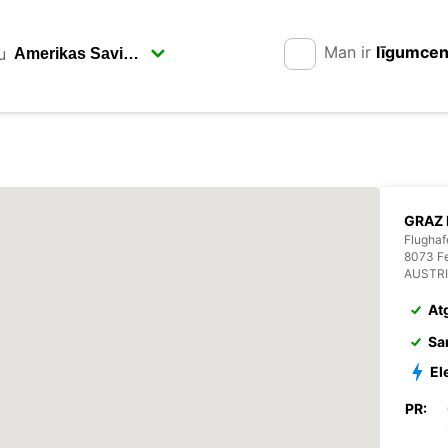
Man ir
līgumce
u
GRAZ 
Flughaf
8073 Fe
AUSTR
At
Sa
El
PR: