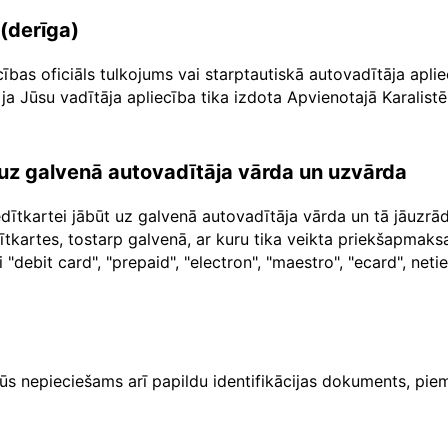
 (derīga)
cības oficiāls tulkojums vai starptautiskā autovadītāja apl
ja Jūsu vadītāja apliecība tika izdota Apvienotajā Karalistē
a uz galvenā autovadītāja vārda un uzvārda
dītkartei jābūt uz galvenā autovadītāja vārda un tā jāuzr
dītkartes, tostarp galvenā, ar kuru tika veikta priekšapma
"debit card", "prepaid", "electron", "maestro", "ecard", net
ūs nepieciešams arī papildu identifikācijas dokuments, piem