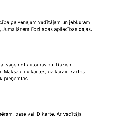
iecība galvenajam vadītājam un jebkuram
, Jums jāņem līdzi abas apliecības daļas.
āda, saņemot automašīnu. Dažiem
ksa. Maksājumu kartes, uz kurām kartes
iek pieņemtas.
ēram, pase vai ID karte. Ar vadītāja