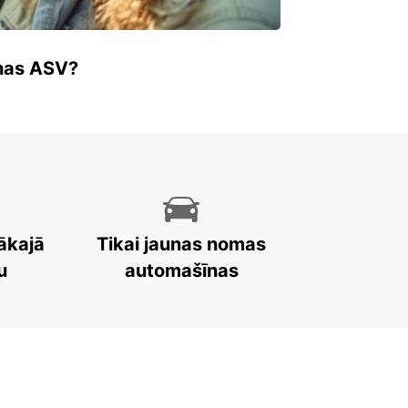
enas ASV?
ākajā
Tikai jaunas nomas
u
automašīnas