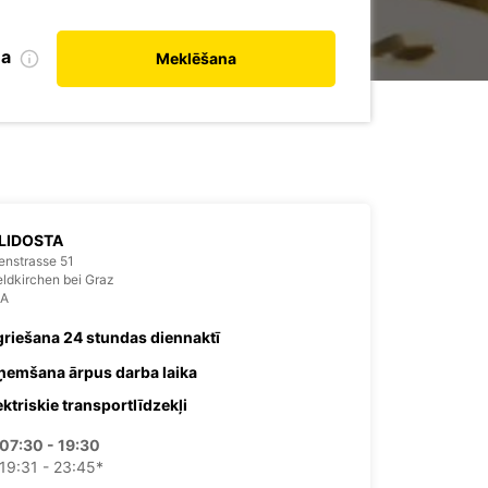
na
Meklēšana
LIDOSTA
enstrasse 51
ldkirchen bei Graz
IA
griešana 24 stundas diennaktī
ņemšana ārpus darba laika
ektriskie transportlīdzekļi
07:30 - 19:30
19:31 - 23:45*