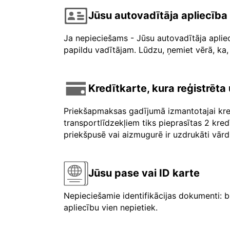
Jūsu autovadītāja apliecība
Ja nepieciešams - Jūsu autovadītāja aplie
papildu vadītājam. Lūdzu, ņemiet vērā, ka, 
Kredītkarte, kura reģistrēt
Priekšapmaksas gadījumā izmantotajai kre
transportlīdzekļiem tiks pieprasītas 2 kre
priekšpusē vai aizmugurē ir uzdrukāti vārdi 
Jūsu pase vai ID karte
Nepieciešamie identifikācijas dokumenti: b
apliecību vien nepietiek.