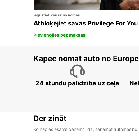
Iegūstiet vairāk no nomas
Atbloķējiet savas Privilege For You
Pievienojies bez maksas
Kāpēc nomāt auto no Europc
24 stundu palīdzība uz ceļa
Ne
Der zināt
Ko nepieciešams paņemt līdz, saņemot automašīnu b