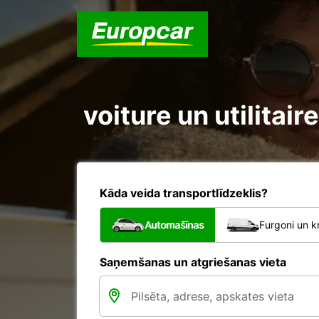
voiture un utilitai
Kāda veida transportlīdzeklis?
Automašīnas
Furgoni un k
Saņemšanas un atgriešanas vieta