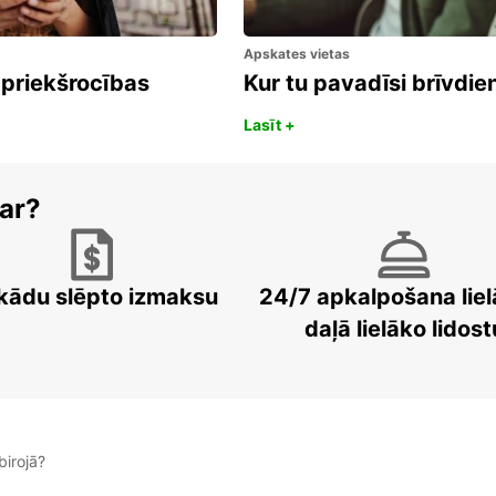
Apskates vietas
 priekšrocības
Kur tu pavadīsi brīvdi
Lasīt +
ar?
kādu slēpto izmaksu
24/7 apkalpošana liel
daļā lielāko lidost
irojā?