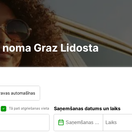
re noma Graz Lidosta
ravas automašīnas
Saņemšanas datums un laiks
Tā pati atgriešanas vieta