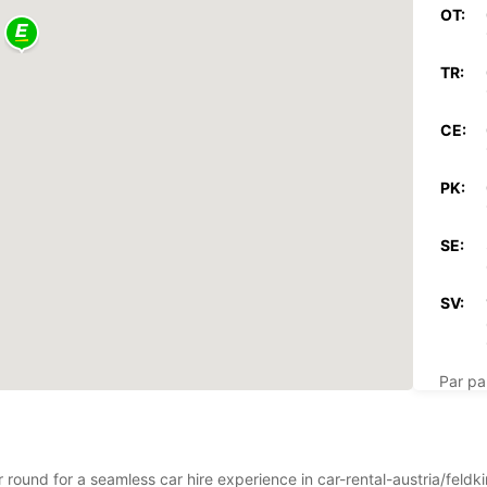
OT:
TR:
CE:
PK:
SE:
SV:
Par pa
Šis dar
ar round for a seamless car hire experience in car-rental-austria/feld