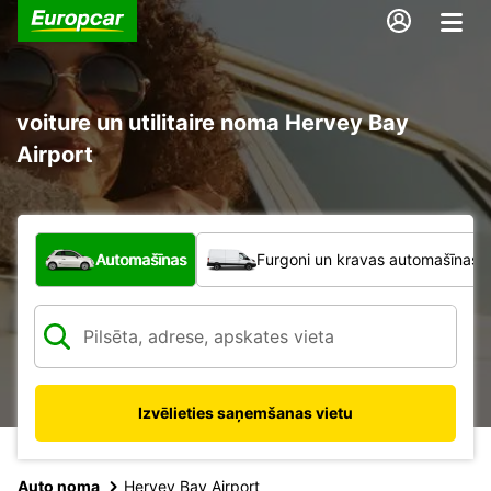
voiture un utilitaire noma Hervey Bay
Airport
Kāda veida transportlīdzeklis?
Automašīnas
Furgoni un kravas automašīnas
Izvēlieties saņemšanas vietu
Auto noma
Hervey Bay Airport