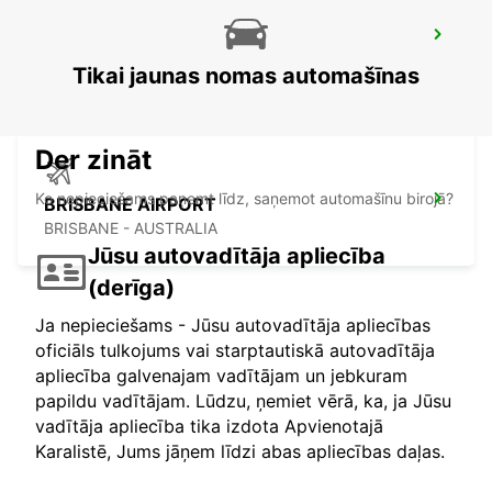
BRISBANE CITY COMMERCIALS
GEEBUNG - AUSTRALIA
Tikai jaunas nomas automašīnas
Der zināt
Ko nepieciešams paņemt līdz, saņemot automašīnu birojā?
BRISBANE AIRPORT
BRISBANE - AUSTRALIA
Jūsu autovadītāja apliecība
(derīga)
Ja nepieciešams - Jūsu autovadītāja apliecības
oficiāls tulkojums vai starptautiskā autovadītāja
apliecība galvenajam vadītājam un jebkuram
papildu vadītājam. Lūdzu, ņemiet vērā, ka, ja Jūsu
vadītāja apliecība tika izdota Apvienotajā
Karalistē, Jums jāņem līdzi abas apliecības daļas.