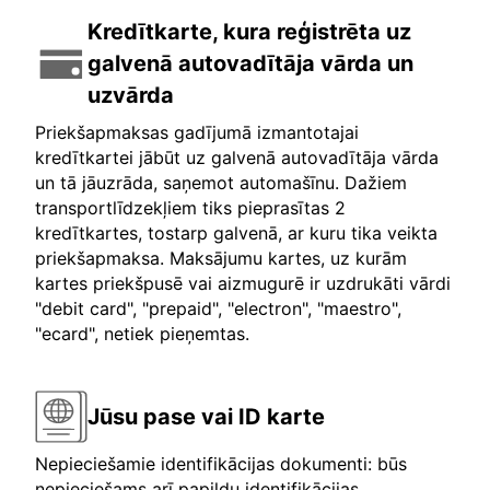
Kredītkarte, kura reģistrēta uz
galvenā autovadītāja vārda un
uzvārda
Priekšapmaksas gadījumā izmantotajai
kredītkartei jābūt uz galvenā autovadītāja vārda
un tā jāuzrāda, saņemot automašīnu. Dažiem
transportlīdzekļiem tiks pieprasītas 2
kredītkartes, tostarp galvenā, ar kuru tika veikta
priekšapmaksa. Maksājumu kartes, uz kurām
kartes priekšpusē vai aizmugurē ir uzdrukāti vārdi
"debit card", "prepaid", "electron", "maestro",
"ecard", netiek pieņemtas.
Jūsu pase vai ID karte
Nepieciešamie identifikācijas dokumenti: būs
nepieciešams arī papildu identifikācijas