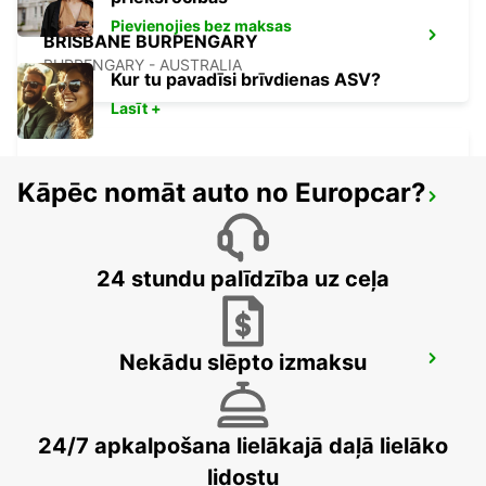
Pievienojies bez maksas
BRISBANE BURPENGARY
BURPENGARY - AUSTRALIA
Kur tu pavadīsi brīvdienas ASV?
Lasīt +
Kāpēc nomāt auto no Europcar?
BRISBANE KIPPA RING
KIPPA RING - AUSTRALIA
24 stundu palīdzība uz ceļa
Nekādu slēpto izmaksu
BRISBANE BRENDALE
BRENDALE - AUSTRALIA
24/7 apkalpošana lielākajā daļā lielāko
lidostu