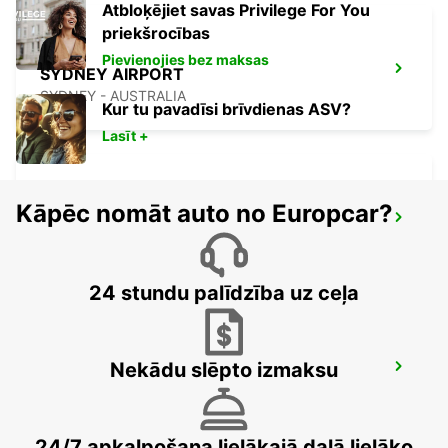
Atbloķējiet savas Privilege For You
priekšrocības
Pievienojies bez maksas
SYDNEY AIRPORT
SYDNEY - AUSTRALIA
Kur tu pavadīsi brīvdienas ASV?
Lasīt +
Kāpēc nomāt auto no Europcar?
SYDNEY WATERLOO
MASCOT - AUSTRALIA
24 stundu palīdzība uz ceļa
Nekādu slēpto izmaksu
SYDNEY PENRITH
PENRITH - AUSTRALIA
24/7 apkalpošana lielākajā daļā lielāko