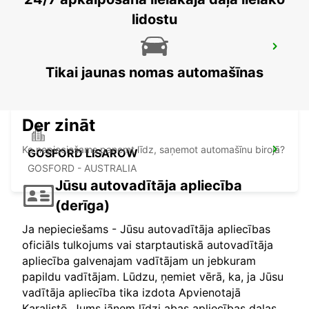
lidostu
SYDNEY CAMPBELLTOWN
CAMPBELLTOWN - AUSTRALIA
Tikai jaunas nomas automašīnas
Der zināt
Ko nepieciešams paņemt līdz, saņemot automašīnu birojā?
GOSFORD LISAROW
GOSFORD - AUSTRALIA
Jūsu autovadītāja apliecība
(derīga)
Ja nepieciešams - Jūsu autovadītāja apliecības
oficiāls tulkojums vai starptautiskā autovadītāja
apliecība galvenajam vadītājam un jebkuram
papildu vadītājam. Lūdzu, ņemiet vērā, ka, ja Jūsu
vadītāja apliecība tika izdota Apvienotajā
Karalistē, Jums jāņem līdzi abas apliecības daļas.