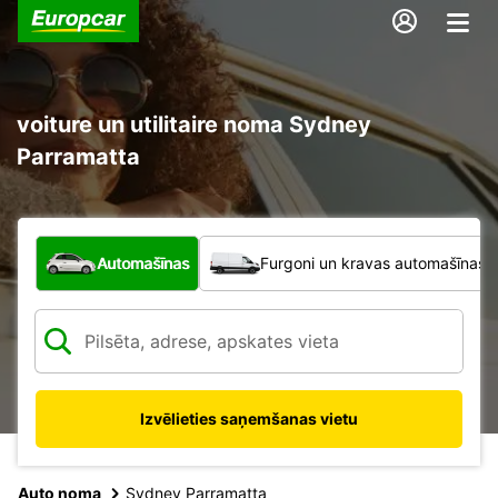
voiture un utilitaire noma Sydney
Parramatta
Kāda veida transportlīdzeklis?
Automašīnas
Furgoni un kravas automašīnas
Izvēlieties saņemšanas vietu
Auto noma
Sydney Parramatta