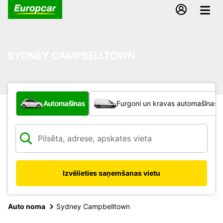
SYDNEY CAMPBELLTOWN
Kāda veida transportlīdzeklis?
Automašīnas
Furgoni un kravas automašīnas
Izvēlieties saņemšanas vietu
Auto noma
Sydney Campbelltown