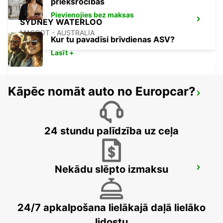
priekšrocības
Pievienojies bez maksas
SYDNEY WATERLOO
MASCOT - AUSTRALIA
Kur tu pavadīsi brīvdienas ASV?
Lasīt +
Kāpēc nomāt auto no Europcar?
SYDNEY PYRMONT
PYRMONT - AUSTRALIA
24 stundu palīdzība uz ceļa
Nekādu slēpto izmaksu
SYDNEY CITY
SYDNEY - AUSTRALIA
24/7 apkalpošana lielākajā daļā lielāko
lidostu