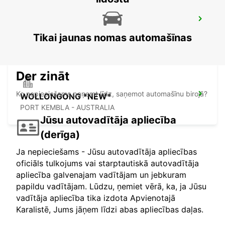
SYDNEY ARTARMON
ARTARMON - AUSTRALIA
Tikai jaunas nomas automašīnas
Der zināt
Ko nepieciešams paņemt līdz, saņemot automašīnu birojā?
WOLLONGONG *NEW*
PORT KEMBLA - AUSTRALIA
Jūsu autovadītāja apliecība
(derīga)
Ja nepieciešams - Jūsu autovadītāja apliecības
oficiāls tulkojums vai starptautiskā autovadītāja
apliecība galvenajam vadītājam un jebkuram
papildu vadītājam. Lūdzu, ņemiet vērā, ka, ja Jūsu
vadītāja apliecība tika izdota Apvienotajā
Karalistē, Jums jāņem līdzi abas apliecības daļas.