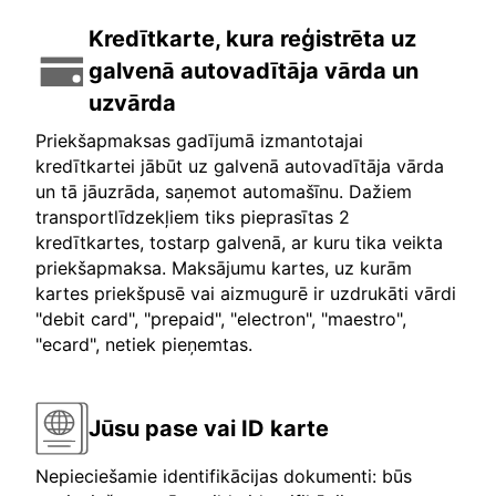
Kredītkarte, kura reģistrēta uz
galvenā autovadītāja vārda un
uzvārda
Priekšapmaksas gadījumā izmantotajai
kredītkartei jābūt uz galvenā autovadītāja vārda
un tā jāuzrāda, saņemot automašīnu. Dažiem
transportlīdzekļiem tiks pieprasītas 2
kredītkartes, tostarp galvenā, ar kuru tika veikta
priekšapmaksa. Maksājumu kartes, uz kurām
kartes priekšpusē vai aizmugurē ir uzdrukāti vārdi
"debit card", "prepaid", "electron", "maestro",
"ecard", netiek pieņemtas.
Jūsu pase vai ID karte
Nepieciešamie identifikācijas dokumenti: būs