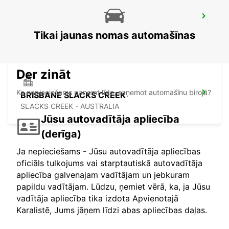
BRISBANE ARCHERFIELD
ARCHERFIELD - AUSTRALIA
Tikai jaunas nomas automašīnas
Der zināt
Ko nepieciešams paņemt līdz, saņemot automašīnu birojā?
BRISBANE SLACKS CREEK
SLACKS CREEK - AUSTRALIA
Jūsu autovadītāja apliecība
(derīga)
Ja nepieciešams - Jūsu autovadītāja apliecības
oficiāls tulkojums vai starptautiskā autovadītāja
apliecība galvenajam vadītājam un jebkuram
papildu vadītājam. Lūdzu, ņemiet vērā, ka, ja Jūsu
vadītāja apliecība tika izdota Apvienotajā
Karalistē, Jums jāņem līdzi abas apliecības daļas.