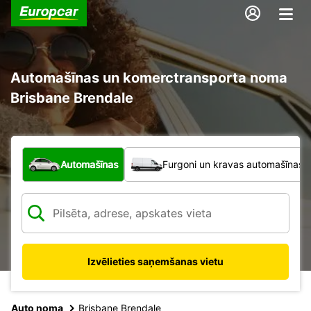
Automašīnas un komerctransporta noma
Brisbane Brendale
Kāda veida transportlīdzeklis?
Automašīnas
Furgoni un kravas automašīnas
Izvēlieties saņemšanas vietu
Auto noma
Brisbane Brendale