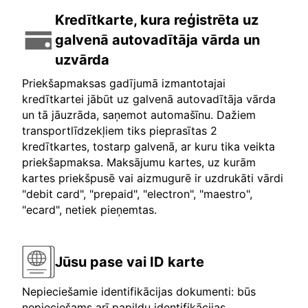
Kredītkarte, kura reģistrēta uz
galvenā autovadītāja vārda un
uzvārda
Priekšapmaksas gadījumā izmantotajai
kredītkartei jābūt uz galvenā autovadītāja vārda
un tā jāuzrāda, saņemot automašīnu. Dažiem
transportlīdzekļiem tiks pieprasītas 2
kredītkartes, tostarp galvenā, ar kuru tika veikta
priekšapmaksa. Maksājumu kartes, uz kurām
kartes priekšpusē vai aizmugurē ir uzdrukāti vārdi
"debit card", "prepaid", "electron", "maestro",
"ecard", netiek pieņemtas.
Jūsu pase vai ID karte
Nepieciešamie identifikācijas dokumenti: būs
nepieciešams arī papildu identifikācijas