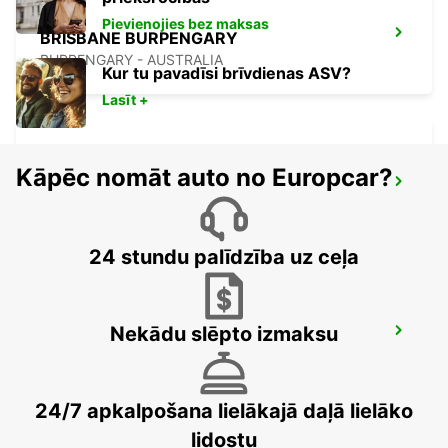
Pievienojies bez maksas
BRISBANE BURPENGARY
BURPENGARY - AUSTRALIA
Kur tu pavadīsi brīvdienas ASV?
Lasīt +
Kāpēc nomāt auto no Europcar?
BRISBANE CANNON HILL
TINGALPA - AUSTRALIA
24 stundu palīdzība uz ceļa
Nekādu slēpto izmaksu
BRISBANE MANSFIELD
MANSFIELD - AUSTRALIA
24/7 apkalpošana lielākajā daļā lielāko
lidostu