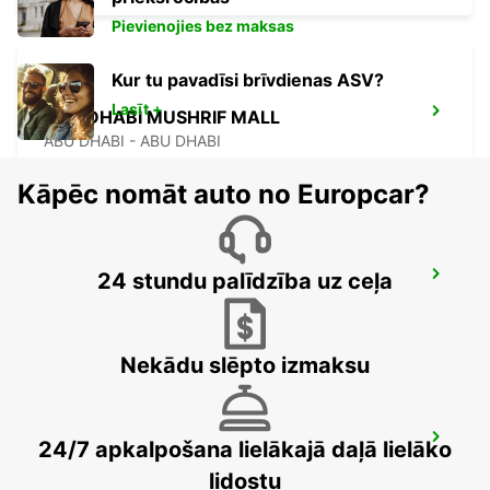
Pievienojies bez maksas
Kur tu pavadīsi brīvdienas ASV?
Lasīt +
ABU DHABI MUSHRIF MALL
ABU DHABI - ABU DHABI
Kāpēc nomāt auto no Europcar?
24 stundu palīdzība uz ceļa
ABU DHABI SAADIYAT ISLAND FREE DEL
ABU DHABI - ABU DHABI
Nekādu slēpto izmaksu
ABU DHABI NYU-SAADIYAT ISLAND
24/7 apkalpošana lielākajā daļā lielāko
ABU DHABI - ABU DHABI
lidostu