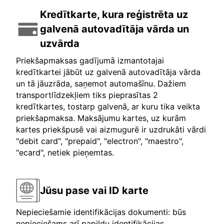
Kredītkarte, kura reģistrēta uz
galvenā autovadītāja vārda un
uzvārda
Priekšapmaksas gadījumā izmantotajai
kredītkartei jābūt uz galvenā autovadītāja vārda
un tā jāuzrāda, saņemot automašīnu. Dažiem
transportlīdzekļiem tiks pieprasītas 2
kredītkartes, tostarp galvenā, ar kuru tika veikta
priekšapmaksa. Maksājumu kartes, uz kurām
kartes priekšpusē vai aizmugurē ir uzdrukāti vārdi
"debit card", "prepaid", "electron", "maestro",
"ecard", netiek pieņemtas.
Jūsu pase vai ID karte
Nepieciešamie identifikācijas dokumenti: būs
nepieciešams arī papildu identifikācijas