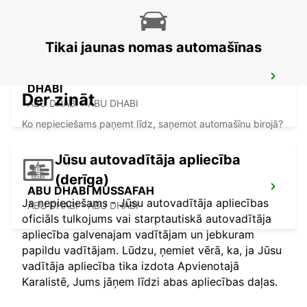
Tikai jaunas nomas automašīnas
CHAUFFEUR SERVICE BOOKING ABU
DHABI
Der zināt
ABU DHABI - ABU DHABI
Ko nepieciešams paņemt līdz, saņemot automašīnu birojā?
Jūsu autovadītāja apliecība
(derīga)
ABU DHABI MUSSAFAH
Ja nepieciešams - Jūsu autovadītāja apliecības
ABU DHABI - ABU DHABI
oficiāls tulkojums vai starptautiskā autovadītāja
apliecība galvenajam vadītājam un jebkuram
papildu vadītājam. Lūdzu, ņemiet vērā, ka, ja Jūsu
vadītāja apliecība tika izdota Apvienotajā
Karalistē, Jums jāņem līdzi abas apliecības daļas.