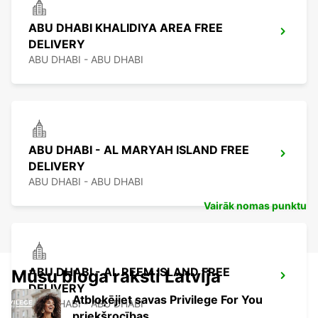
ABU DHABI KHALIDIYA AREA FREE
DELIVERY
ABU DHABI - ABU DHABI
ABU DHABI - AL MARYAH ISLAND FREE
DELIVERY
ABU DHABI - ABU DHABI
Vairāk nomas punktu
ABU DHABI - AL REEM ISLAND FREE
Mūsu bloga raksti Latvija
DELIVERY
Atbloķējiet savas Privilege For You
ABU DHABI - ABU DHABI
priekšrocības