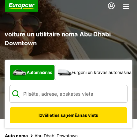
voiture un utilitaire noma Abu Dhabi
Downtown
Kāda veida transportlīdzeklis?
Automašīnas
Furgoni un kravas automašīnas
Izvēlieties saņemšanas vietu
Auto noma
Abu Dhabi Downtown