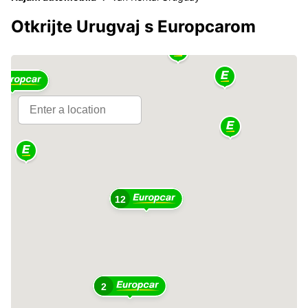
Otkrijte Urugvaj s Europcarom
5
12
2