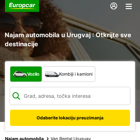
Najam automobila u Urugvaj : Otkrijte sve
destinacije
Koja vrsta vozila?
Vozilo
Kombiji i kamioni
Odaberite lokaciju preuzimanja
Najam automobila
Van Rental Uruguay